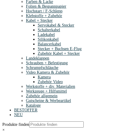
Farben & Lacke
Folien & Bespannpapier
Hochstart / F-Schlepp
Klebstoffe + Zubehör
Kabel + Stecker
Servokabel & Stecker
Schalterkabel
Ladekabel
Silikonkabel
Balancerkabel
Stecker + Buchsen E-Flug
Zubehör Kabel + Stecker
Landeklappen
Schrauben + Befestigung
Schrumpfschläuche
Video Kamera & Zubehör
Kamera
Zubehör Video
Werkstoffe + div. Materialien
Werkzeuge + Hilfsmittel
Zubehör allgemein
Gutscheine & Werbeartikel
Kataloge
BESTOFFER
NEU
Produkte finden
×