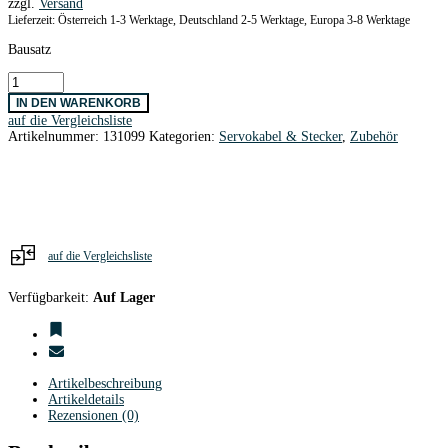
zzgl.
Versand
Lieferzeit: Österreich 1-3 Werktage, Deutschland 2-5 Werktage, Europa 3-8 Werktage
Bausatz
Servobuchsen
Graupner
IN DEN WARENKORB
/
auf die Vergleichsliste
JR
Artikelnummer:
131099
Kategorien:
Servokabel & Stecker
,
Zubehör
vergoldet
/
10
Stk.
Menge
auf die Vergleichsliste
Verfügbarkeit:
Auf Lager
Artikelbeschreibung
Artikeldetails
Rezensionen (0)