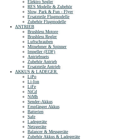
Elektro Segler
RES Modelle & Zubehör
Slow, Park & Fun - Flyer
Ersatzteile Flugmodelle
Zubehör Flugmodelle
ANTRIEB
Brushless Motore
Brushless Regler
Luftschrauben
Mitnehmer & Spinner
Impeller (EDF)
Antriebssets
Zubehör Antrieb
Ersatzteile Antrieb
AKKUS & LADEGER.
LiPo
Li-Ion
LiFe
NiCd
NiMh
Sender-Akkus
Empfänger Akkus
Batterien
Safe
Ladegeräte
Netzgeräte
Balancer & Messgeräte
Zubehör Akkus & Ladegeräte