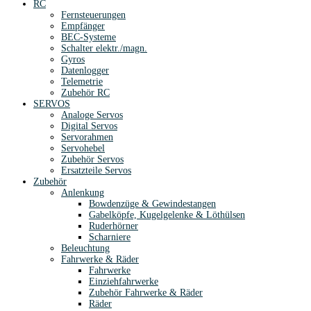
RC
Fernsteuerungen
Empfänger
BEC-Systeme
Schalter elektr./magn.
Gyros
Datenlogger
Telemetrie
Zubehör RC
SERVOS
Analoge Servos
Digital Servos
Servorahmen
Servohebel
Zubehör Servos
Ersatzteile Servos
Zubehör
Anlenkung
Bowdenzüge & Gewindestangen
Gabelköpfe, Kugelgelenke & Löthülsen
Ruderhörner
Scharniere
Beleuchtung
Fahrwerke & Räder
Fahrwerke
Einziehfahrwerke
Zubehör Fahrwerke & Räder
Räder