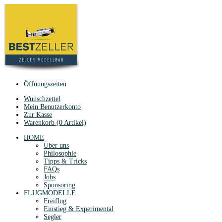
Öffnungszeiten
Wunschzettel
Mein Benutzerkonto
Zur Kasse
Warenkorb (0 Artikel)
HOME
Über uns
Philosophie
Tipps & Tricks
FAQs
Jobs
Sponsoring
FLUGMODELLE
Freiflug
Einstieg & Experimental
Segler