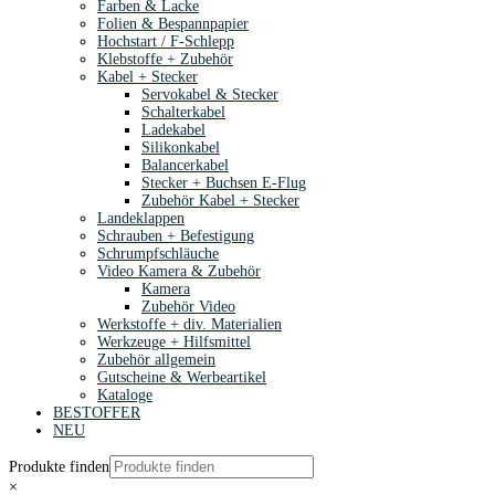
Farben & Lacke
Folien & Bespannpapier
Hochstart / F-Schlepp
Klebstoffe + Zubehör
Kabel + Stecker
Servokabel & Stecker
Schalterkabel
Ladekabel
Silikonkabel
Balancerkabel
Stecker + Buchsen E-Flug
Zubehör Kabel + Stecker
Landeklappen
Schrauben + Befestigung
Schrumpfschläuche
Video Kamera & Zubehör
Kamera
Zubehör Video
Werkstoffe + div. Materialien
Werkzeuge + Hilfsmittel
Zubehör allgemein
Gutscheine & Werbeartikel
Kataloge
BESTOFFER
NEU
Produkte finden
×