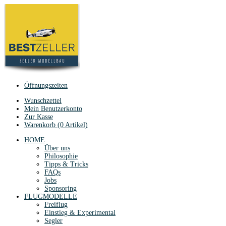
Öffnungszeiten
Wunschzettel
Mein Benutzerkonto
Zur Kasse
Warenkorb (0 Artikel)
HOME
Über uns
Philosophie
Tipps & Tricks
FAQs
Jobs
Sponsoring
FLUGMODELLE
Freiflug
Einstieg & Experimental
Segler