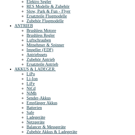
Elektro Segler
RES Modelle & Zubehör
Slow, Park & Fun - Flyer
Ersatzteile Flugmodelle
Zubehör Flugmodelle
ANTRIEB
Brushless Motore
Brushless Regler
Luftschrauben
Mitnehmer & Spinner
Impeller (EDF)
Antriebssets
Zubehör Antrieb
Ersatzteile Antrieb
AKKUS & LADEGER.
LiPo
Li-Ion
LiFe
NiCd
NiMh
Sender-Akkus
Empfänger Akkus
Batterien
Safe
Ladegeräte
Netzgeräte
Balancer & Messgeräte
Zubehör Akkus & Ladegeräte