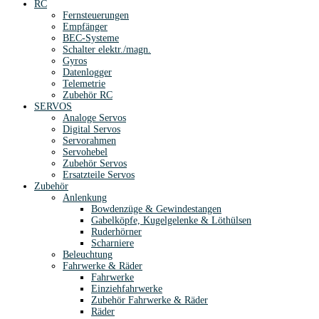
RC
Fernsteuerungen
Empfänger
BEC-Systeme
Schalter elektr./magn.
Gyros
Datenlogger
Telemetrie
Zubehör RC
SERVOS
Analoge Servos
Digital Servos
Servorahmen
Servohebel
Zubehör Servos
Ersatzteile Servos
Zubehör
Anlenkung
Bowdenzüge & Gewindestangen
Gabelköpfe, Kugelgelenke & Löthülsen
Ruderhörner
Scharniere
Beleuchtung
Fahrwerke & Räder
Fahrwerke
Einziehfahrwerke
Zubehör Fahrwerke & Räder
Räder