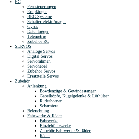
RC
Fernsteuerungen
Empfänger
BEC-Systeme
Schalter elektr./magn.
Gyros
Datenlogger
Telemetrie
Zubehör RC
SERVOS
Analoge Servos
Digital Servos
Servorahmen
Servohebel
Zubehör Servos
Ersatzteile Servos
Zubehör
Anlenkung
Bowdenzüge & Gewindestangen
Gabelköpfe, Kugelgelenke & Löthülsen
Ruderhörner
Scharniere
Beleuchtung
Fahrwerke & Räder
Fahrwerke
Einziehfahrwerke
Zubehör Fahrwerke & Räder
Räder