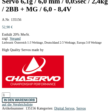
Servo 6,1g / 6,0 mm / 0,05sec / 2,4kg
/ 2BB + MG / 6,0 - 8,4V
A.Nr. 135156
52,90
€
Enthält 20% MwSt.
zzgl.
Versand
Lieferzeit: Österreich 1-3 Werktage, Deutschland 2-5 Werktage, Europa 3-8 Werktage
High Quality Servos made by
CHASERVO
HV06N
IN DEN WARENKORB
Digital
auf die Vergleichsliste
LV
Artikelnummer:
135156
Kategorien:
Digital Servos
,
Servos
Servo