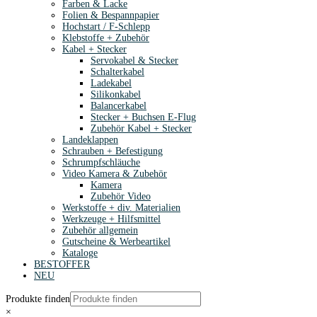
Farben & Lacke
Folien & Bespannpapier
Hochstart / F-Schlepp
Klebstoffe + Zubehör
Kabel + Stecker
Servokabel & Stecker
Schalterkabel
Ladekabel
Silikonkabel
Balancerkabel
Stecker + Buchsen E-Flug
Zubehör Kabel + Stecker
Landeklappen
Schrauben + Befestigung
Schrumpfschläuche
Video Kamera & Zubehör
Kamera
Zubehör Video
Werkstoffe + div. Materialien
Werkzeuge + Hilfsmittel
Zubehör allgemein
Gutscheine & Werbeartikel
Kataloge
BESTOFFER
NEU
Produkte finden
×