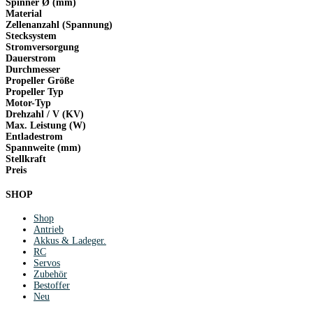
Spinner Ø (mm)
Material
Zellenanzahl (Spannung)
Stecksystem
Stromversorgung
Dauerstrom
Durchmesser
Propeller Größe
Propeller Typ
Motor-Typ
Drehzahl / V (KV)
Max. Leistung (W)
Entladestrom
Spannweite (mm)
Stellkraft
Preis
SHOP
Shop
Antrieb
Akkus & Ladeger.
RC
Servos
Zubehör
Bestoffer
Neu