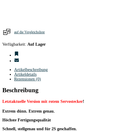
6,1g
/
6,0
mm
/
0,05sec
/
auf die Vergleichsliste
2,4kg
/
Verfügbarkeit:
Auf Lager
2BB
+
MG
/
6,0
-
Artikelbeschreibung
8,4V
Artikeldetails
Menge
Rezensionen (0)
Beschreibung
Letztaktuelle Version mit rotem Servostecker
!
Extrem dünn. Extrem genau.
Höchste Fertigungsqualität
Schnell, stellgenau und für 2S geschaffen.