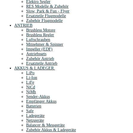
Elektro Segler
RES Modelle & Zubehör
Slow, Park & Fun - Flyer
Ersatzteile Flugmodelle
Zubehör Flugmodelle
ANTRIEB
Brushless Motore
Brushless Regler
Luftschrauben
Mitnehmer & Spinner
Impeller (EDF)
Antriebssets
Zubehör Antrieb
Ersatzteile Antrieb
AKKUS & LADEGER.
LiPo
Li-Ion
LiFe
NiCd
NiMh
Sender-Akkus
Empfänger Akkus
Batterien
Safe
Ladegeräte
Netzgeräte
Balancer & Messgeräte
Zubehör Akkus & Ladegeräte