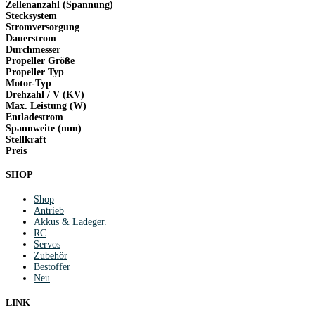
Zellenanzahl (Spannung)
Stecksystem
Stromversorgung
Dauerstrom
Durchmesser
Propeller Größe
Propeller Typ
Motor-Typ
Drehzahl / V (KV)
Max. Leistung (W)
Entladestrom
Spannweite (mm)
Stellkraft
Preis
SHOP
Shop
Antrieb
Akkus & Ladeger.
RC
Servos
Zubehör
Bestoffer
Neu
LINK