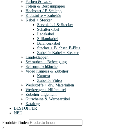
Farben & Lacke
Folien & Bespannpapier
Hochstart / F-Schlepp
Klebstoffe + Zubehör
Kabel + Stecker
Servokabel & Stecker
Schalterkabel
Ladekabel
Silikonkabel
Balancerkabel
Stecker + Buchsen E-Flug
Zubehör Kabel + Stecker
Landeklappen
Schrauben + Befestigung
Schrumpfschläuche
Video Kamera & Zubehör
Kamera
Zubehör Video
Werkstoffe + div. Materialien
Werkzeuge + Hilfsmittel
Zubehör allgemein
Gutscheine & Werbeartikel
Kataloge
BESTOFFER
NEU
Produkte finden
×