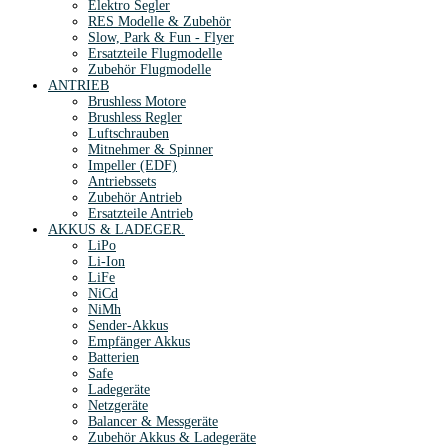
Elektro Segler
RES Modelle & Zubehör
Slow, Park & Fun - Flyer
Ersatzteile Flugmodelle
Zubehör Flugmodelle
ANTRIEB
Brushless Motore
Brushless Regler
Luftschrauben
Mitnehmer & Spinner
Impeller (EDF)
Antriebssets
Zubehör Antrieb
Ersatzteile Antrieb
AKKUS & LADEGER.
LiPo
Li-Ion
LiFe
NiCd
NiMh
Sender-Akkus
Empfänger Akkus
Batterien
Safe
Ladegeräte
Netzgeräte
Balancer & Messgeräte
Zubehör Akkus & Ladegeräte