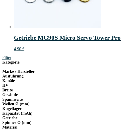
Getriebe MG90S Micro Servo Tower Pro
4,90
€
Filter
Kategorie
Marke / Hersteller
Ausführung
Kanäle
HV
Breite
Gewinde
Spannweite
Wellen Ø (mm)
Kugellager
Kapazität (mAh)
Getriebe
Spinner Ø (mm)
Material