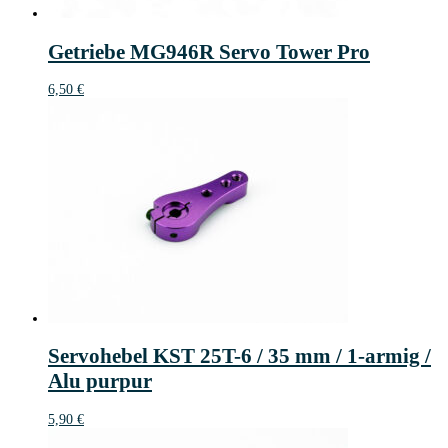
Getriebe MG946R Servo Tower Pro
6,50
€
Servohebel KST 25T-6 / 35 mm / 1-armig /
Alu purpur
5,90
€