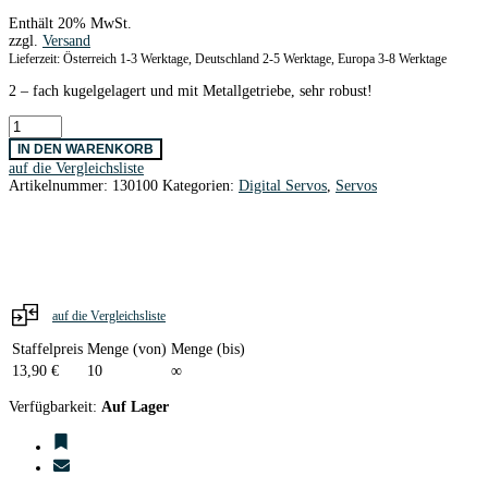
Enthält 20% MwSt.
zzgl.
Versand
Lieferzeit: Österreich 1-3 Werktage, Deutschland 2-5 Werktage, Europa 3-8 Werktage
2 – fach kugelgelagert und mit Metallgetriebe, sehr robust!
MG946R
Digital
IN DEN WARENKORB
Servo
auf die Vergleichsliste
55g
Artikelnummer:
130100
Kategorien:
Digital Servos
,
Servos
/
19,7mm
/
0,17Sec
/
13,0kg
2BB+MG
Tower
auf die Vergleichsliste
Pro
Menge
Staffelpreis
Menge (von)
Menge (bis)
13,90
€
10
∞
Verfügbarkeit:
Auf Lager