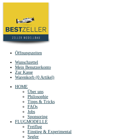
Öffnungszeiten
Wunschzettel
Mein Benutzerkonto
Zur Kasse
Warenkorb (0 Artikel)
HOME
Über uns
Philosophie
Tipps & Tricks
FAQs
Jobs
Sponsoring
FLUGMODELLE
Freiflug
Einstieg & Experimental
Segler