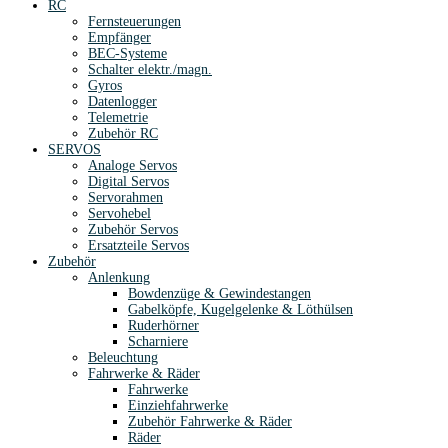
RC
Fernsteuerungen
Empfänger
BEC-Systeme
Schalter elektr./magn.
Gyros
Datenlogger
Telemetrie
Zubehör RC
SERVOS
Analoge Servos
Digital Servos
Servorahmen
Servohebel
Zubehör Servos
Ersatzteile Servos
Zubehör
Anlenkung
Bowdenzüge & Gewindestangen
Gabelköpfe, Kugelgelenke & Löthülsen
Ruderhörner
Scharniere
Beleuchtung
Fahrwerke & Räder
Fahrwerke
Einziehfahrwerke
Zubehör Fahrwerke & Räder
Räder