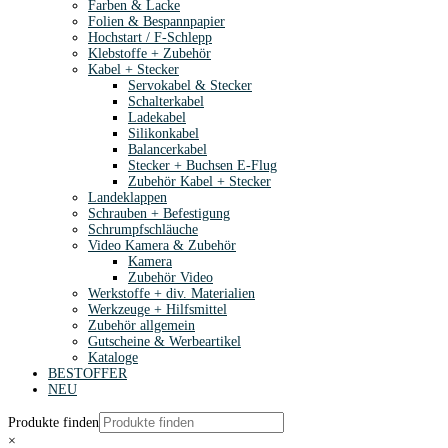
Farben & Lacke
Folien & Bespannpapier
Hochstart / F-Schlepp
Klebstoffe + Zubehör
Kabel + Stecker
Servokabel & Stecker
Schalterkabel
Ladekabel
Silikonkabel
Balancerkabel
Stecker + Buchsen E-Flug
Zubehör Kabel + Stecker
Landeklappen
Schrauben + Befestigung
Schrumpfschläuche
Video Kamera & Zubehör
Kamera
Zubehör Video
Werkstoffe + div. Materialien
Werkzeuge + Hilfsmittel
Zubehör allgemein
Gutscheine & Werbeartikel
Kataloge
BESTOFFER
NEU
Produkte finden
×