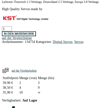
Lieferzeit: Österreich 1-3 Werktage, Deutschland 2-5 Werktage, Europa 3-8 Werktage
High Quality Servos made by
KST
A12-
IN DEN WARENKORB
610
auf die Vergleichsliste
V8
Artikelnummer:
134754
Kategorien:
Digital Servos
,
Servos
Digital
HV
Servo
20g
/
12,0
mm
/
auf die Vergleichsliste
0,10sec
/
Staffelpreis
Menge (von)
Menge (bis)
9,0kg
39,90
€
2
3
/
38,50
€
4
9
2BB
35,90
€
10
∞
+
MG
Verfügbarkeit:
Auf Lager
/
4,8