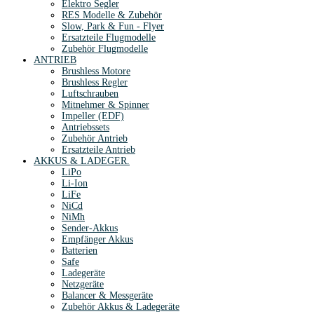
Elektro Segler
RES Modelle & Zubehör
Slow, Park & Fun - Flyer
Ersatzteile Flugmodelle
Zubehör Flugmodelle
ANTRIEB
Brushless Motore
Brushless Regler
Luftschrauben
Mitnehmer & Spinner
Impeller (EDF)
Antriebssets
Zubehör Antrieb
Ersatzteile Antrieb
AKKUS & LADEGER.
LiPo
Li-Ion
LiFe
NiCd
NiMh
Sender-Akkus
Empfänger Akkus
Batterien
Safe
Ladegeräte
Netzgeräte
Balancer & Messgeräte
Zubehör Akkus & Ladegeräte