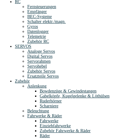
RC
Fernsteuerungen
Empfänger
BEC-Systeme
Schalter elektr./magn.
Gyros
Datenlogger
Telemetrie
Zubehör RC
SERVOS
Analoge Servos
Digital Servos
Servorahmen
Servohebel
Zubehör Servos
Ersatzteile Servos
Zubehör
Anlenkung
Bowdenzüge & Gewindestangen
Gabelköpfe, Kugelgelenke & Löthülsen
Ruderhörner
Scharniere
Beleuchtung
Fahrwerke & Räder
Fahrwerke
Einziehfahrwerke
Zubehör Fahrwerke & Räder
Räder