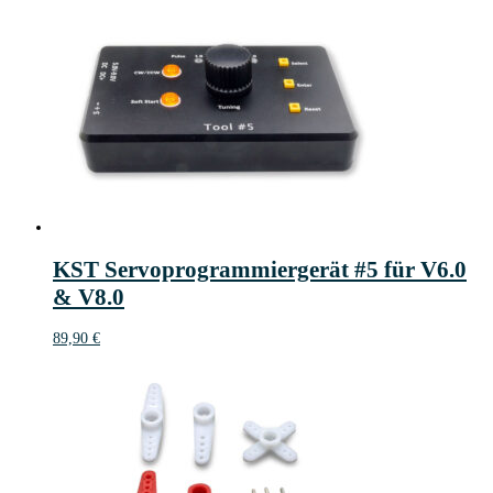
KST Servoprogrammiergerät #5 für V6.0
& V8.0
89,90
€