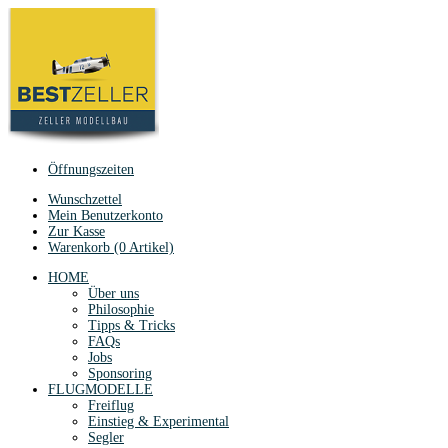
Öffnungszeiten
Wunschzettel
Mein Benutzerkonto
Zur Kasse
Warenkorb (0 Artikel)
HOME
Über uns
Philosophie
Tipps & Tricks
FAQs
Jobs
Sponsoring
FLUGMODELLE
Freiflug
Einstieg & Experimental
Segler