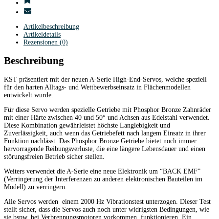
-
8,4V
Menge
Artikelbeschreibung
Artikeldetails
Rezensionen (0)
Beschreibung
KST präsentiert mit der neuen A-Serie High-End-Servos, welche speziell
für den harten Alltags- und Wettbewerbseinsatz in Flächenmodellen
entwickelt wurde.
Für diese Servo werden spezielle Getriebe mit Phosphor Bronze Zahnräder
mit einer Härte zwischen 40 und 50° und Achsen aus Edelstahl verwendet.
Diese Kombination gewährleistet höchste Langlebigkeit und
Zuverlässigkeit, auch wenn das Getriebefett nach langem Einsatz in ihrer
Funktion nachlässt. Das Phosphor Bronze Getriebe bietet noch immer
hervorragende Reibungsverluste, die eine längere Lebensdauer und einen
störungsfreien Betrieb sicher stellen.
Weiters verwendet die A-Serie eine neue Elektronik um “BACK EMF”
(Verringerung der Interferenzen zu anderen elektronischen Bauteilen im
Modell) zu verringern.
Alle Servos werden einem 2000 Hz Vibrationstest unterzogen. Dieser Test
stellt sicher, dass die Servos auch noch unter widrigsten Bedingungen, wie
sie bspw. bei Verbrennungsmotoren vorkommen, funktionieren. Ein