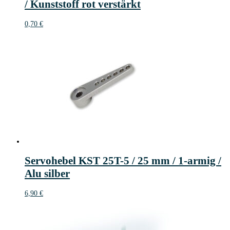
/ Kunststoff rot verstärkt
0,70
€
Servohebel KST 25T-5 / 25 mm / 1-armig /
Alu silber
6,90
€