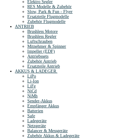
Elektro Segler
RES Modelle & Zubehör
Slow, Park & Fun - Flyer
Ersatzteile Flugmodelle
Zubehör Flugmodelle
ANTRIEB
Brushless Motore
Brushless Regler
Luftschrauben
Mitnehmer & Spinner
Impeller (EDF)
Antriebssets
Zubehör Antrieb
Ersatzteile Antrieb
AKKUS & LADEGER.
LiPo
Li-Ion
LiFe
NiCd
NiMh
Sender-Akkus
Empfänger Akkus
Batterien
Safe
Ladegeräte
Netzgeräte
Balancer & Messgeräte
Zubehör Akkus & Ladegeräte