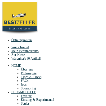
Öffnungszeiten
Wunschzettel
Mein Benutzerkonto
Zur Kasse
Warenkorb (0 Artikel)
HOME
Über uns
Philosophie
Tipps & Tricks
FAQs
Jobs
Sponsoring
FLUGMODELLE
Freiflug
Einstieg & Experimental
Segler