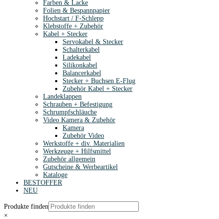
Farben & Lacke
Folien & Bespannpapier
Hochstart / F-Schlepp
Klebstoffe + Zubehör
Kabel + Stecker
Servokabel & Stecker
Schalterkabel
Ladekabel
Silikonkabel
Balancerkabel
Stecker + Buchsen E-Flug
Zubehör Kabel + Stecker
Landeklappen
Schrauben + Befestigung
Schrumpfschläuche
Video Kamera & Zubehör
Kamera
Zubehör Video
Werkstoffe + div. Materialien
Werkzeuge + Hilfsmittel
Zubehör allgemein
Gutscheine & Werbeartikel
Kataloge
BESTOFFER
NEU
Produkte finden
×