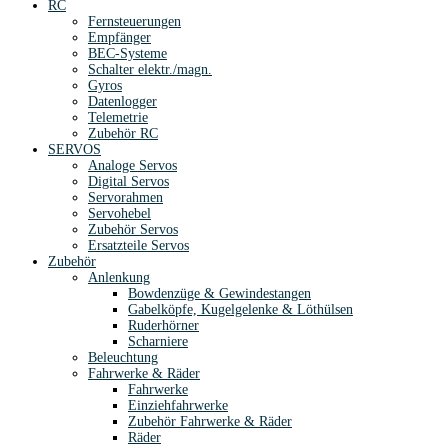
RC
Fernsteuerungen
Empfänger
BEC-Systeme
Schalter elektr./magn.
Gyros
Datenlogger
Telemetrie
Zubehör RC
SERVOS
Analoge Servos
Digital Servos
Servorahmen
Servohebel
Zubehör Servos
Ersatzteile Servos
Zubehör
Anlenkung
Bowdenzüge & Gewindestangen
Gabelköpfe, Kugelgelenke & Löthülsen
Ruderhörner
Scharniere
Beleuchtung
Fahrwerke & Räder
Fahrwerke
Einziehfahrwerke
Zubehör Fahrwerke & Räder
Räder