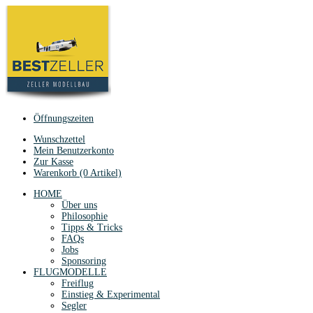
Öffnungszeiten
Wunschzettel
Mein Benutzerkonto
Zur Kasse
Warenkorb (0 Artikel)
HOME
Über uns
Philosophie
Tipps & Tricks
FAQs
Jobs
Sponsoring
FLUGMODELLE
Freiflug
Einstieg & Experimental
Segler