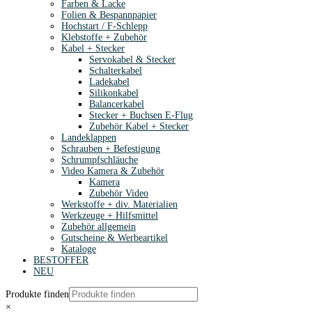
Farben & Lacke
Folien & Bespannpapier
Hochstart / F-Schlepp
Klebstoffe + Zubehör
Kabel + Stecker
Servokabel & Stecker
Schalterkabel
Ladekabel
Silikonkabel
Balancerkabel
Stecker + Buchsen E-Flug
Zubehör Kabel + Stecker
Landeklappen
Schrauben + Befestigung
Schrumpfschläuche
Video Kamera & Zubehör
Kamera
Zubehör Video
Werkstoffe + div. Materialien
Werkzeuge + Hilfsmittel
Zubehör allgemein
Gutscheine & Werbeartikel
Kataloge
BESTOFFER
NEU
Produkte finden
×