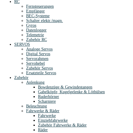
RC
Fernsteuerungen
Empfänger
BEC-Systeme
Schalter elektr./magn.
Gyros
Datenlogger
Telemetrie
Zubehör RC
SERVOS
Analoge Servos
Digital Servos
Servorahmen
Servohebel
Zubehör Servos
Ersatzteile Servos
Zubehör
Anlenkung
Bowdenzüge & Gewindestangen
Gabelköpfe, Kugelgelenke & Löthülsen
Ruderhörner
Scharniere
Beleuchtung
Fahrwerke & Räder
Fahrwerke
Einziehfahrwerke
Zubehör Fahrwerke & Räder
Räder