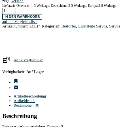
zzgl.
Versand
2,80 €
0,80 €.
Lieferzeit: Österreich 1-3 Werktage, Deutschland 2-5 Werktage, Europa 3-8 Werktage
Getriebe
SG92R
IN DEN WARENKORB
Micro
auf die Vergleichsliste
Servo
Artikelnummer:
131114
Kategorien:
Bestoffer
,
Ersatzteile Servos
,
Servos
Tower
Pro
Menge
auf die Vergleichsliste
Verfügbarkeit:
Auf Lager
Artikelbeschreibung
Artikeldetails
Rezensionen (0)
Beschreibung
Robuster carbonverstärkter Kunststoff