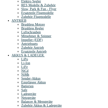
Elektro Segler
RES Modelle & Zubehör
Slow, Park & Fun - Flyer
Ersatzteile Flugmodelle
Zubehör Flugmodelle
ANTRIEB
Brushless Motore
Brushless Regler
Luftschrauben
Mitnehmer & Spinner
Impeller (EDF)
Antriebssets
Zubehör Antrieb
Ersatzteile Antrieb
AKKUS & LADEGER.
LiPo
Li-Ion
LiFe
NiCd
NiMh
Sender-Akkus
Empfänger Akkus
Batterien
Safe
Ladegeräte
Netzgeräte
Balancer & Messgeräte
Zubehör Akkus & Ladegeräte