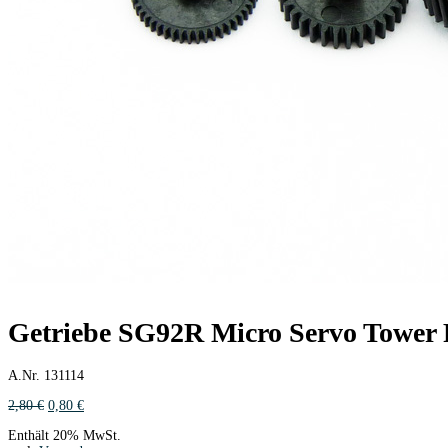
Getriebe SG92R Micro Servo Tower 
A.Nr. 131114
Ursprünglicher
Aktueller
2,80
€
0,80
€
Preis
Preis
Enthält 20% MwSt.
war:
ist: