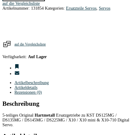
DS125MG/135MG/145MG/225MG/X10/X10
auf die Vergleichsliste
mini
Artikelnummer:
131854
Kategorien:
Ersatzteile Servos
,
Servos
Digital
Servo
Hartmetall
Menge
auf die Vergleichsliste
Verfügbarkeit:
Auf Lager
Artikelbeschreibung
Artikeldetails
Rezensionen (0)
Beschreibung
5-teiliges Original
Hartmetall
Ersatzgetriebe zu KST DS125MG /
DS135MG / DS145MG / DS225MG / X10 / X10 mini & X10-710 Digital
Servo.