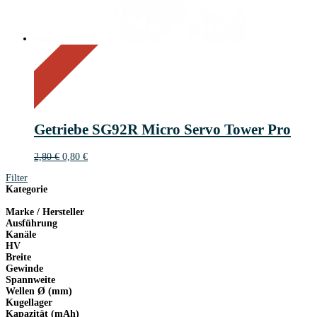
On Sale
Sale!
71%
%
Off
Save 2 €
71
2€
2
Getriebe SG92R Micro Servo Tower Pro
€
Ursprünglicher
Aktueller
2,80
€
0,80
€
Preis
Preis
Filter
war:
ist:
Kategorie
2,80 €
0,80 €.
Marke / Hersteller
Ausführung
Kanäle
HV
Breite
Gewinde
Spannweite
Wellen Ø (mm)
Kugellager
Kapazität (mAh)