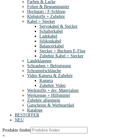
Farben & Lacke
Folien & Bespannpapier
Hochstart / F-Schlepp
Klebstoffe + Zubehör
Kabel + Stecker
Servokabel & Stecker
Schalterkabel
Ladekabel
Silikonkabel
Balancerkabel
Stecker + Buchsen E-Flug
Zubehör Kabel + Stecker
Landeklappen
Schrauben + Befestigung
Schrumpfschläuche
Video Kamera & Zubehör
Kamera
Zubehör Video
Werkstoffe + div. Materialien
Werkzeuge + Hilfsmittel
Zubehör allgemein
Gutscheine & Werbeartikel
Kataloge
BESTOFFER
NEU
Produkte finden
×