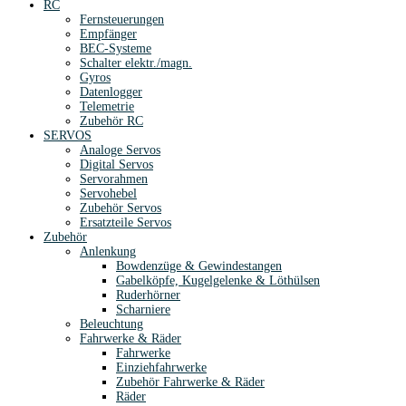
RC
Fernsteuerungen
Empfänger
BEC-Systeme
Schalter elektr./magn.
Gyros
Datenlogger
Telemetrie
Zubehör RC
SERVOS
Analoge Servos
Digital Servos
Servorahmen
Servohebel
Zubehör Servos
Ersatzteile Servos
Zubehör
Anlenkung
Bowdenzüge & Gewindestangen
Gabelköpfe, Kugelgelenke & Löthülsen
Ruderhörner
Scharniere
Beleuchtung
Fahrwerke & Räder
Fahrwerke
Einziehfahrwerke
Zubehör Fahrwerke & Räder
Räder