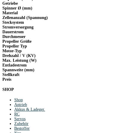
Getriebe
Spinner Ø (mm)
Material
Zellenanzahl (Spannung)
Stecksystem
Stromversorgung
Dauerstrom
Durchmesser
Propeller Größe
Propeller Typ
Motor-Typ
Drehzahl / V (KV)
Max. Leistung (W)
Entladestrom
Spannweite (mm)
Stellkraft
Preis
SHOP
Shop
Antrieb
Akkus & Ladeger.
RC
Servos
Zubehör
Bestoffer