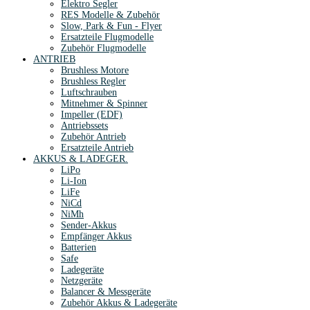
Elektro Segler
RES Modelle & Zubehör
Slow, Park & Fun - Flyer
Ersatzteile Flugmodelle
Zubehör Flugmodelle
ANTRIEB
Brushless Motore
Brushless Regler
Luftschrauben
Mitnehmer & Spinner
Impeller (EDF)
Antriebssets
Zubehör Antrieb
Ersatzteile Antrieb
AKKUS & LADEGER.
LiPo
Li-Ion
LiFe
NiCd
NiMh
Sender-Akkus
Empfänger Akkus
Batterien
Safe
Ladegeräte
Netzgeräte
Balancer & Messgeräte
Zubehör Akkus & Ladegeräte