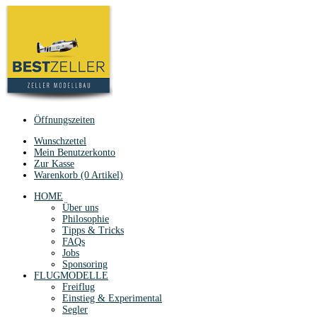
Öffnungszeiten
Wunschzettel
Mein Benutzerkonto
Zur Kasse
Warenkorb (0 Artikel)
HOME
Über uns
Philosophie
Tipps & Tricks
FAQs
Jobs
Sponsoring
FLUGMODELLE
Freiflug
Einstieg & Experimental
Segler