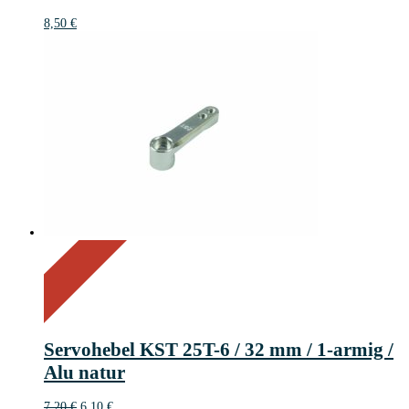
8,50
€
On Sale
Sale!
15%
%
Off
Save 1 €
15
1€
1
Servohebel KST 25T-6 / 32 mm / 1-armig /
€
Alu natur
Ursprünglicher
Aktueller
7,20
€
6,10
€