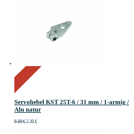
On Sale
Sale!
15%
%
Off
Save 1 €
15
1€
1
Servohebel KST 25T-6 / 31 mm / 1-armig /
€
Alu natur
Ursprünglicher
Aktueller
6,20
€
5,30
€
Preis
Preis
war:
ist: