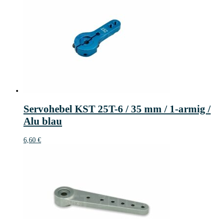
6,20 €
5,30 €.
Servohebel KST 25T-6 / 35 mm / 1-armig /
Alu blau
6,60
€