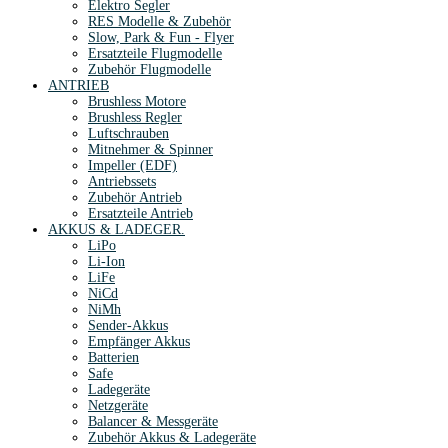
Elektro Segler
RES Modelle & Zubehör
Slow, Park & Fun - Flyer
Ersatzteile Flugmodelle
Zubehör Flugmodelle
ANTRIEB
Brushless Motore
Brushless Regler
Luftschrauben
Mitnehmer & Spinner
Impeller (EDF)
Antriebssets
Zubehör Antrieb
Ersatzteile Antrieb
AKKUS & LADEGER.
LiPo
Li-Ion
LiFe
NiCd
NiMh
Sender-Akkus
Empfänger Akkus
Batterien
Safe
Ladegeräte
Netzgeräte
Balancer & Messgeräte
Zubehör Akkus & Ladegeräte