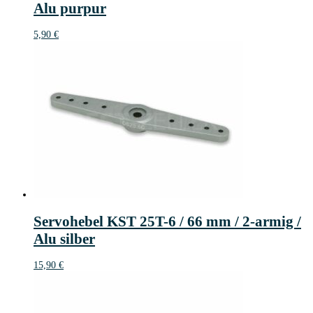
Alu purpur
5,90
€
Servohebel KST 25T-6 / 66 mm / 2-armig /
Alu silber
15,90
€