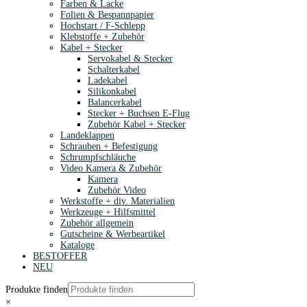
Farben & Lacke
Folien & Bespannpapier
Hochstart / F-Schlepp
Klebstoffe + Zubehör
Kabel + Stecker
Servokabel & Stecker
Schalterkabel
Ladekabel
Silikonkabel
Balancerkabel
Stecker + Buchsen E-Flug
Zubehör Kabel + Stecker
Landeklappen
Schrauben + Befestigung
Schrumpfschläuche
Video Kamera & Zubehör
Kamera
Zubehör Video
Werkstoffe + div. Materialien
Werkzeuge + Hilfsmittel
Zubehör allgemein
Gutscheine & Werbeartikel
Kataloge
BESTOFFER
NEU
Produkte finden
×