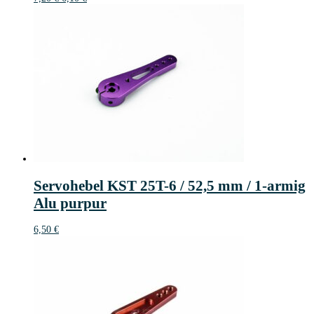
Preis
Preis
war:
ist:
7,20 €
6,10 €.
Servohebel KST 25T-6 / 52,5 mm / 1-armig
Alu purpur
6,50
€