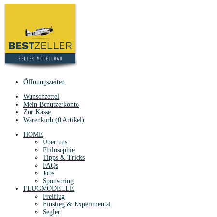
Öffnungszeiten
Wunschzettel
Mein Benutzerkonto
Zur Kasse
Warenkorb (0 Artikel)
HOME
Über uns
Philosophie
Tipps & Tricks
FAQs
Jobs
Sponsoring
FLUGMODELLE
Freiflug
Einstieg & Experimental
Segler