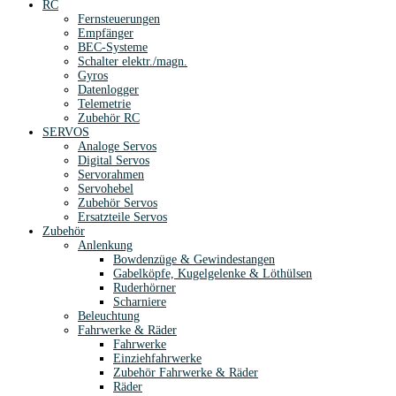
RC
Fernsteuerungen
Empfänger
BEC-Systeme
Schalter elektr./magn.
Gyros
Datenlogger
Telemetrie
Zubehör RC
SERVOS
Analoge Servos
Digital Servos
Servorahmen
Servohebel
Zubehör Servos
Ersatzteile Servos
Zubehör
Anlenkung
Bowdenzüge & Gewindestangen
Gabelköpfe, Kugelgelenke & Löthülsen
Ruderhörner
Scharniere
Beleuchtung
Fahrwerke & Räder
Fahrwerke
Einziehfahrwerke
Zubehör Fahrwerke & Räder
Räder