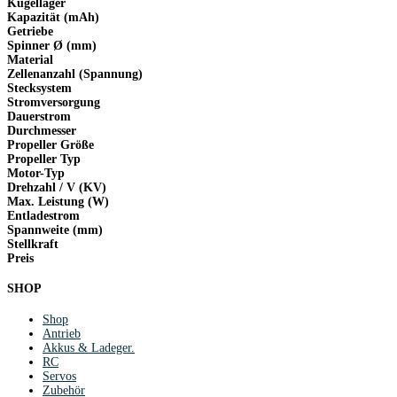
Kugellager
Kapazität (mAh)
Getriebe
Spinner Ø (mm)
Material
Zellenanzahl (Spannung)
Stecksystem
Stromversorgung
Dauerstrom
Durchmesser
Propeller Größe
Propeller Typ
Motor-Typ
Drehzahl / V (KV)
Max. Leistung (W)
Entladestrom
Spannweite (mm)
Stellkraft
Preis
SHOP
Shop
Antrieb
Akkus & Ladeger.
RC
Servos
Zubehör