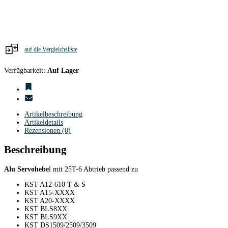
mm
/
1-
armig
/
Alu
auf die Vergleichsliste
purpur
Menge
Verfügbarkeit:
Auf Lager
Artikelbeschreibung
Artikeldetails
Rezensionen (0)
Beschreibung
Alu Servohebe
l mit 25T-6 Abtrieb passend zu
KST A12-610 T & S
KST A15-XXXX
KST A20-XXXX
KST BLS8XX
KST BLS9XX
KST DS1509/2509/3509