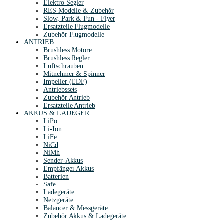
Elektro Segler
RES Modelle & Zubehör
Slow, Park & Fun - Flyer
Ersatzteile Flugmodelle
Zubehör Flugmodelle
ANTRIEB
Brushless Motore
Brushless Regler
Luftschrauben
Mitnehmer & Spinner
Impeller (EDF)
Antriebssets
Zubehör Antrieb
Ersatzteile Antrieb
AKKUS & LADEGER.
LiPo
Li-Ion
LiFe
NiCd
NiMh
Sender-Akkus
Empfänger Akkus
Batterien
Safe
Ladegeräte
Netzgeräte
Balancer & Messgeräte
Zubehör Akkus & Ladegeräte