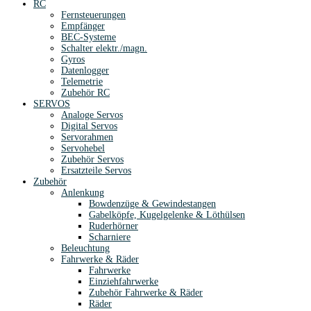
RC
Fernsteuerungen
Empfänger
BEC-Systeme
Schalter elektr./magn.
Gyros
Datenlogger
Telemetrie
Zubehör RC
SERVOS
Analoge Servos
Digital Servos
Servorahmen
Servohebel
Zubehör Servos
Ersatzteile Servos
Zubehör
Anlenkung
Bowdenzüge & Gewindestangen
Gabelköpfe, Kugelgelenke & Löthülsen
Ruderhörner
Scharniere
Beleuchtung
Fahrwerke & Räder
Fahrwerke
Einziehfahrwerke
Zubehör Fahrwerke & Räder
Räder