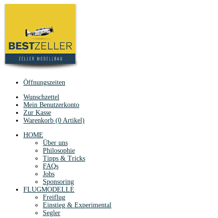
Öffnungszeiten
Wunschzettel
Mein Benutzerkonto
Zur Kasse
Warenkorb (0 Artikel)
HOME
Über uns
Philosophie
Tipps & Tricks
FAQs
Jobs
Sponsoring
FLUGMODELLE
Freiflug
Einstieg & Experimental
Segler