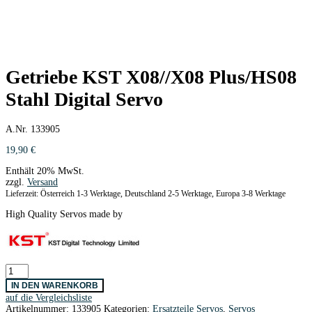
Getriebe KST X08//X08 Plus/HS08
Stahl Digital Servo
A.Nr. 133905
19,90
€
Enthält 20% MwSt.
zzgl.
Versand
Lieferzeit: Österreich 1-3 Werktage, Deutschland 2-5 Werktage, Europa 3-8 Werktage
High Quality Servos made by
Getriebe
KST
IN DEN WARENKORB
X08//X08
auf die Vergleichsliste
Plus/HS08
Artikelnummer:
133905
Kategorien:
Ersatzteile Servos
,
Servos