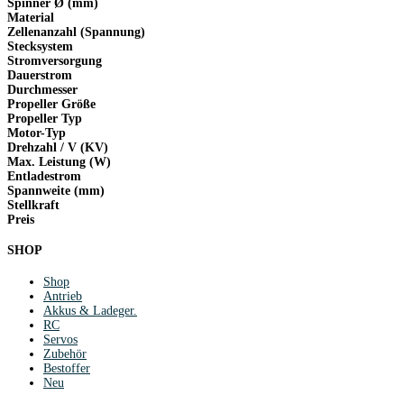
Spinner Ø (mm)
Material
Zellenanzahl (Spannung)
Stecksystem
Stromversorgung
Dauerstrom
Durchmesser
Propeller Größe
Propeller Typ
Motor-Typ
Drehzahl / V (KV)
Max. Leistung (W)
Entladestrom
Spannweite (mm)
Stellkraft
Preis
SHOP
Shop
Antrieb
Akkus & Ladeger.
RC
Servos
Zubehör
Bestoffer
Neu