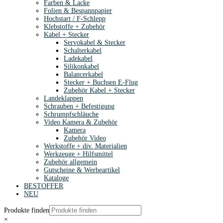
Farben & Lacke
Folien & Bespannpapier
Hochstart / F-Schlepp
Klebstoffe + Zubehör
Kabel + Stecker
Servokabel & Stecker
Schalterkabel
Ladekabel
Silikonkabel
Balancerkabel
Stecker + Buchsen E-Flug
Zubehör Kabel + Stecker
Landeklappen
Schrauben + Befestigung
Schrumpfschläuche
Video Kamera & Zubehör
Kamera
Zubehör Video
Werkstoffe + div. Materialien
Werkzeuge + Hilfsmittel
Zubehör allgemein
Gutscheine & Werbeartikel
Kataloge
BESTOFFER
NEU
Produkte finden
×