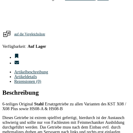
Stahl
Digital
Servo
Menge
auf die Vergleichsliste
Verfügbarkeit:
Auf Lager
Artikelbeschreibung
Artikeldetails
Rezensionen (0)
Beschreibung
6-teiliges Original
Stahl
Ersatzgetriebe zu allen Varianten des KST X08 /
X08 Plus sowie HS08-A & HS08-B
Dieses Getriebe ist extrem spielfrei gefertigt, hierdurch ist der Austausch
schwierig und sollte nur von Fachleuten mit Feinmechaniker Ausbildung
durchgeführt werden. Das Getriebe muss nach dem Einbau evtl. durch
mehrmaliges drehen am Servoarm nach links und rechts erst einlaufen.