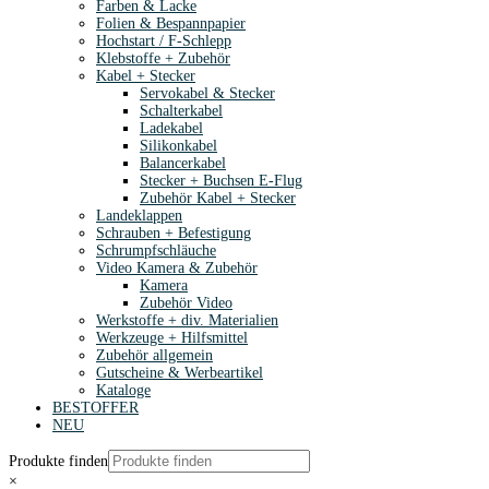
Farben & Lacke
Folien & Bespannpapier
Hochstart / F-Schlepp
Klebstoffe + Zubehör
Kabel + Stecker
Servokabel & Stecker
Schalterkabel
Ladekabel
Silikonkabel
Balancerkabel
Stecker + Buchsen E-Flug
Zubehör Kabel + Stecker
Landeklappen
Schrauben + Befestigung
Schrumpfschläuche
Video Kamera & Zubehör
Kamera
Zubehör Video
Werkstoffe + div. Materialien
Werkzeuge + Hilfsmittel
Zubehör allgemein
Gutscheine & Werbeartikel
Kataloge
BESTOFFER
NEU
Produkte finden
×