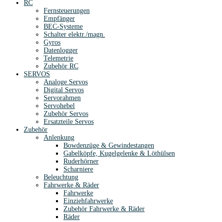
RC
Fernsteuerungen
Empfänger
BEC-Systeme
Schalter elektr./magn.
Gyros
Datenlogger
Telemetrie
Zubehör RC
SERVOS
Analoge Servos
Digital Servos
Servorahmen
Servohebel
Zubehör Servos
Ersatzteile Servos
Zubehör
Anlenkung
Bowdenzüge & Gewindestangen
Gabelköpfe, Kugelgelenke & Löthülsen
Ruderhörner
Scharniere
Beleuchtung
Fahrwerke & Räder
Fahrwerke
Einziehfahrwerke
Zubehör Fahrwerke & Räder
Räder