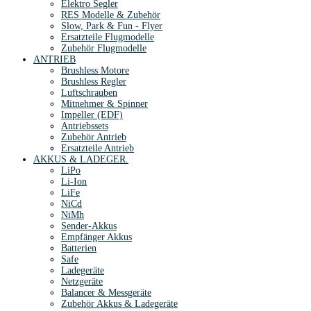
Elektro Segler
RES Modelle & Zubehör
Slow, Park & Fun - Flyer
Ersatzteile Flugmodelle
Zubehör Flugmodelle
ANTRIEB
Brushless Motore
Brushless Regler
Luftschrauben
Mitnehmer & Spinner
Impeller (EDF)
Antriebssets
Zubehör Antrieb
Ersatzteile Antrieb
AKKUS & LADEGER.
LiPo
Li-Ion
LiFe
NiCd
NiMh
Sender-Akkus
Empfänger Akkus
Batterien
Safe
Ladegeräte
Netzgeräte
Balancer & Messgeräte
Zubehör Akkus & Ladegeräte