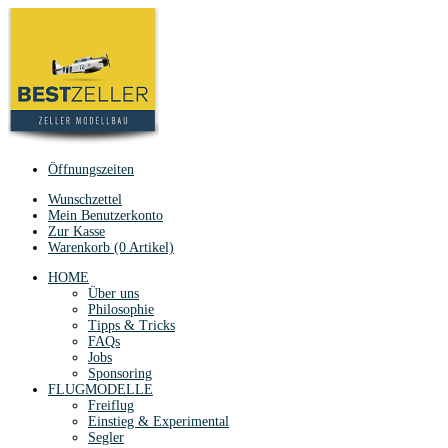
Öffnungszeiten
Wunschzettel
Mein Benutzerkonto
Zur Kasse
Warenkorb (0 Artikel)
HOME
Über uns
Philosophie
Tipps & Tricks
FAQs
Jobs
Sponsoring
FLUGMODELLE
Freiflug
Einstieg & Experimental
Segler