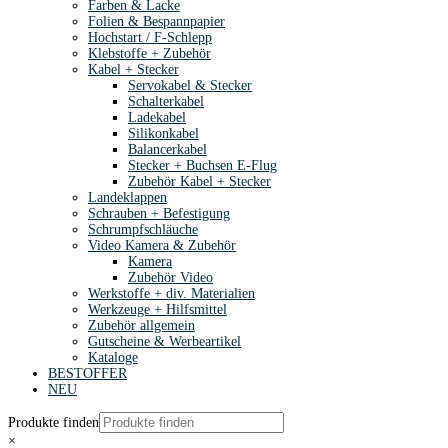
Farben & Lacke
Folien & Bespannpapier
Hochstart / F-Schlepp
Klebstoffe + Zubehör
Kabel + Stecker
Servokabel & Stecker
Schalterkabel
Ladekabel
Silikonkabel
Balancerkabel
Stecker + Buchsen E-Flug
Zubehör Kabel + Stecker
Landeklappen
Schrauben + Befestigung
Schrumpfschläuche
Video Kamera & Zubehör
Kamera
Zubehör Video
Werkstoffe + div. Materialien
Werkzeuge + Hilfsmittel
Zubehör allgemein
Gutscheine & Werbeartikel
Kataloge
BESTOFFER
NEU
Produkte finden
×