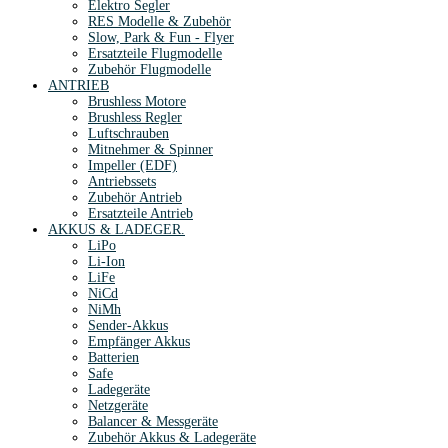
Elektro Segler
RES Modelle & Zubehör
Slow, Park & Fun - Flyer
Ersatzteile Flugmodelle
Zubehör Flugmodelle
ANTRIEB
Brushless Motore
Brushless Regler
Luftschrauben
Mitnehmer & Spinner
Impeller (EDF)
Antriebssets
Zubehör Antrieb
Ersatzteile Antrieb
AKKUS & LADEGER.
LiPo
Li-Ion
LiFe
NiCd
NiMh
Sender-Akkus
Empfänger Akkus
Batterien
Safe
Ladegeräte
Netzgeräte
Balancer & Messgeräte
Zubehör Akkus & Ladegeräte