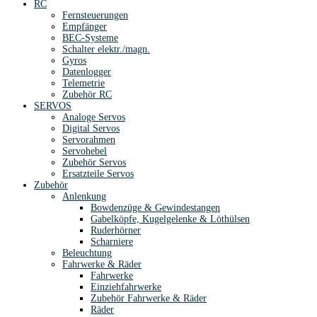
RC
Fernsteuerungen
Empfänger
BEC-Systeme
Schalter elektr./magn.
Gyros
Datenlogger
Telemetrie
Zubehör RC
SERVOS
Analoge Servos
Digital Servos
Servorahmen
Servohebel
Zubehör Servos
Ersatzteile Servos
Zubehör
Anlenkung
Bowdenzüge & Gewindestangen
Gabelköpfe, Kugelgelenke & Löthülsen
Ruderhörner
Scharniere
Beleuchtung
Fahrwerke & Räder
Fahrwerke
Einziehfahrwerke
Zubehör Fahrwerke & Räder
Räder