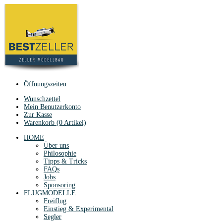
Öffnungszeiten
Wunschzettel
Mein Benutzerkonto
Zur Kasse
Warenkorb (0 Artikel)
HOME
Über uns
Philosophie
Tipps & Tricks
FAQs
Jobs
Sponsoring
FLUGMODELLE
Freiflug
Einstieg & Experimental
Segler