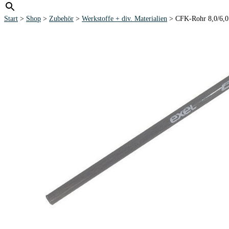
Start
>
Shop
>
Zubehör
>
Werkstoffe + div. Materialien
> CFK-Rohr 8,0/6,0