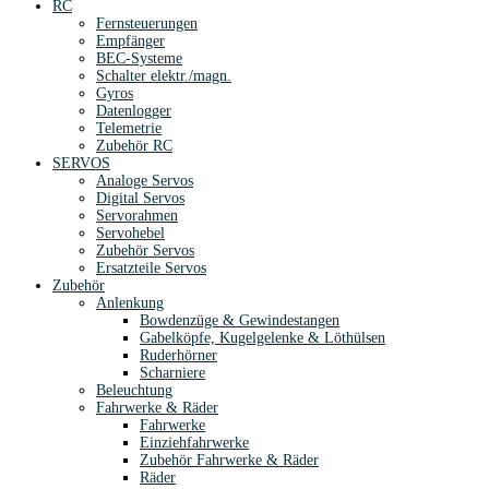
RC
Fernsteuerungen
Empfänger
BEC-Systeme
Schalter elektr./magn.
Gyros
Datenlogger
Telemetrie
Zubehör RC
SERVOS
Analoge Servos
Digital Servos
Servorahmen
Servohebel
Zubehör Servos
Ersatzteile Servos
Zubehör
Anlenkung
Bowdenzüge & Gewindestangen
Gabelköpfe, Kugelgelenke & Löthülsen
Ruderhörner
Scharniere
Beleuchtung
Fahrwerke & Räder
Fahrwerke
Einziehfahrwerke
Zubehör Fahrwerke & Räder
Räder