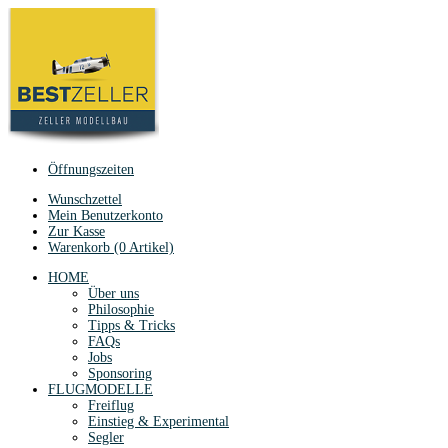
Öffnungszeiten
Wunschzettel
Mein Benutzerkonto
Zur Kasse
Warenkorb (0 Artikel)
HOME
Über uns
Philosophie
Tipps & Tricks
FAQs
Jobs
Sponsoring
FLUGMODELLE
Freiflug
Einstieg & Experimental
Segler