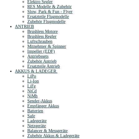
Elektro Segler
RES Modelle & Zubehör
Slow, Park & Fun - Flyer
Ersatzteile Flugmodelle
Zubehör Flugmodelle
ANTRIEB
Brushless Motore
Brushless Regler
Luftschrauben
Mitnehmer & Spinner
Impeller (EDF)
Antriebssets
Zubehör Antrieb
Ersatzteile Antrieb
AKKUS & LADEGER.
LiPo
Li-Ion
LiFe
NiCd
NiMh
Sender-Akkus
Empfänger Akkus
Batterien
Safe
Ladegeräte
Netzgeräte
Balancer & Messgeräte
Zubehör Akkus & Ladegeräte