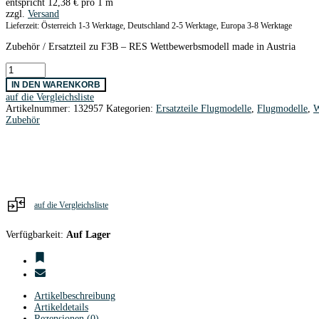
entspricht
12,38
€
pro 1 m
zzgl.
Versand
Lieferzeit: Österreich 1-3 Werktage, Deutschland 2-5 Werktage, Europa 3-8 Werktage
Zubehör / Ersatzteil zu F3B – RES Wettbewerbsmodell made in Austria
CFK-
Rohr
IN DEN WARENKORB
8,0/6,0
auf die Vergleichsliste
x
Artikelnummer:
132957
Kategorien:
Ersatzteile Flugmodelle
,
Flugmodelle
,
W
825mm
Zubehör
(Exel
Cruise)
NFROB
Menge
auf die Vergleichsliste
Verfügbarkeit:
Auf Lager
Artikelbeschreibung
Artikeldetails
Rezensionen (0)