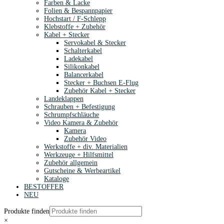
Farben & Lacke
Folien & Bespannpapier
Hochstart / F-Schlepp
Klebstoffe + Zubehör
Kabel + Stecker
Servokabel & Stecker
Schalterkabel
Ladekabel
Silikonkabel
Balancerkabel
Stecker + Buchsen E-Flug
Zubehör Kabel + Stecker
Landeklappen
Schrauben + Befestigung
Schrumpfschläuche
Video Kamera & Zubehör
Kamera
Zubehör Video
Werkstoffe + div. Materialien
Werkzeuge + Hilfsmittel
Zubehör allgemein
Gutscheine & Werbeartikel
Kataloge
BESTOFFER
NEU
Produkte finden
×