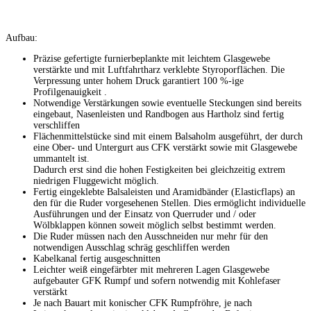
Aufbau:
Präzise gefertigte furnierbeplankte mit leichtem Glasgewebe
verstärkte und mit Luftfahrtharz verklebte Styroporflächen. Die
Verpressung unter hohem Druck garantiert 100 %-ige
Profilgenauigkeit .
Notwendige Verstärkungen sowie eventuelle Steckungen sind bereits
eingebaut, Nasenleisten und Randbogen aus Hartholz sind fertig
verschliffen
Flächenmittelstücke sind mit einem Balsaholm ausgeführt, der durch
eine Ober- und Untergurt aus CFK verstärkt sowie mit Glasgewebe
ummantelt ist.
Dadurch erst sind die hohen Festigkeiten bei gleichzeitig extrem
niedrigen Fluggewicht möglich.
Fertig eingeklebte Balsaleisten und Aramidbänder (Elasticflaps) an
den für die Ruder vorgesehenen Stellen. Dies ermöglicht individuelle
Ausführungen und der Einsatz von Querruder und / oder
Wölbklappen können soweit möglich selbst bestimmt werden.
Die Ruder müssen nach den Ausschneiden nur mehr für den
notwendigen Ausschlag schräg geschliffen werden
Kabelkanal fertig ausgeschnitten
Leichter weiß eingefärbter mit mehreren Lagen Glasgewebe
aufgebauter GFK Rumpf und sofern notwendig mit Kohlefaser
verstärkt
Je nach Bauart mit konischer CFK Rumpfröhre, je nach