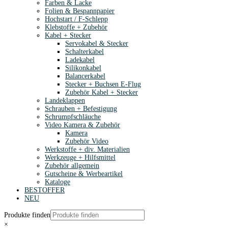
Farben & Lacke
Folien & Bespannpapier
Hochstart / F-Schlepp
Klebstoffe + Zubehör
Kabel + Stecker
Servokabel & Stecker
Schalterkabel
Ladekabel
Silikonkabel
Balancerkabel
Stecker + Buchsen E-Flug
Zubehör Kabel + Stecker
Landeklappen
Schrauben + Befestigung
Schrumpfschläuche
Video Kamera & Zubehör
Kamera
Zubehör Video
Werkstoffe + div. Materialien
Werkzeuge + Hilfsmittel
Zubehör allgemein
Gutscheine & Werbeartikel
Kataloge
BESTOFFER
NEU
Produkte finden
×