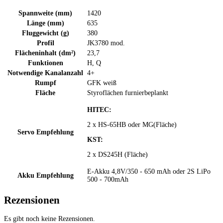
Spannweite (mm)
1420
Länge (mm)
635
Fluggewicht (g)
380
Profil
JK3780 mod.
Flächeninhalt (dm²)
23,7
Funktionen
H, Q
Notwendige Kanalanzahl
4+
Rumpf
GFK weiß
Fläche
Styroflächen furnierbeplankt
HITEC:
2 x HS-65HB oder MG(Fläche)
Servo Empfehlung
KST:
2 x DS245H (Fläche)
E-Akku 4,8V/350 - 650 mAh oder 2S LiPo
Akku Empfehlung
500 - 700mAh
Rezensionen
Es gibt noch keine Rezensionen.