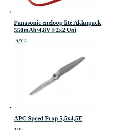
Panasonic eneloop lite Akkupack
550mAh/4,8V F2x2 Uni
19,50
€
APC Speed Prop 5,5x4,5E
3,50
€