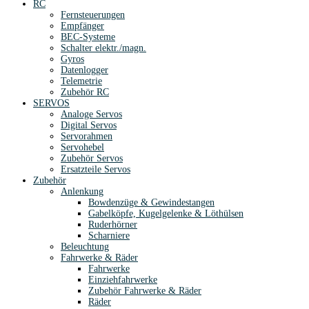
RC
Fernsteuerungen
Empfänger
BEC-Systeme
Schalter elektr./magn.
Gyros
Datenlogger
Telemetrie
Zubehör RC
SERVOS
Analoge Servos
Digital Servos
Servorahmen
Servohebel
Zubehör Servos
Ersatzteile Servos
Zubehör
Anlenkung
Bowdenzüge & Gewindestangen
Gabelköpfe, Kugelgelenke & Löthülsen
Ruderhörner
Scharniere
Beleuchtung
Fahrwerke & Räder
Fahrwerke
Einziehfahrwerke
Zubehör Fahrwerke & Räder
Räder