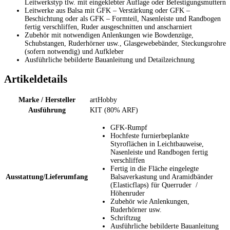
Leitwerkstyp tlw. mit eingeklebter Auflage oder Befestigungsmuttern
Leitwerke aus Balsa mit GFK – Verstärkung oder GFK –
Beschichtung oder als GFK – Formteil, Nasenleiste und Randbogen
fertig verschliffen, Ruder ausgeschnitten und anscharniert
Zubehör mit notwendigen Anlenkungen wie Bowdenzüge,
Schubstangen, Ruderhörner usw., Glasgewebebänder, Steckungsrohre
(sofern notwendig) und Aufkleber
Ausführliche bebilderte Bauanleitung und Detailzeichnung
Artikeldetails
Marke / Hersteller
artHobby
Ausführung
KIT (80% ARF)
GFK-Rumpf
Hochfeste furnierbeplankte
Styroflächen in Leichtbauweise,
Nasenleiste und Randbogen fertig
verschliffen
Fertig in die Fläche eingelegte
Ausstattung/Lieferumfang
Balsaverkastung und Aramidbänder
(Elasticflaps) für Querruder /
Höhenruder
Zubehör wie Anlenkungen,
Ruderhörner usw.
Schriftzug
Ausführliche bebilderte Bauanleitung