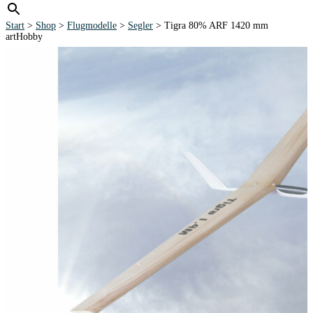
Start
>
Shop
>
Flugmodelle
>
Segler
> Tigra 80% ARF 1420 mm
artHobby