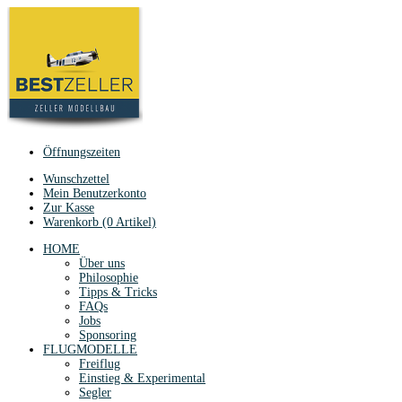
Öffnungszeiten
Wunschzettel
Mein Benutzerkonto
Zur Kasse
Warenkorb (0 Artikel)
HOME
Über uns
Philosophie
Tipps & Tricks
FAQs
Jobs
Sponsoring
FLUGMODELLE
Freiflug
Einstieg & Experimental
Segler