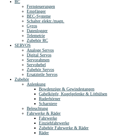
RC
Fernsteuerungen
Empfänger
BEC-Systeme
Schalter elektr./magn.
Gyros
Datenlogger
Telemetrie
Zubehör RC
SERVOS
Analoge Servos
Digital Servos
Servorahmen
Servohebel
Zubehör Servos
Ersatzteile Servos
Zubehör
Anlenkung
Bowdenzüge & Gewindestangen
Gabelköpfe, Kugelgelenke & Löthülsen
Ruderhörner
Scharniere
Beleuchtung
Fahrwerke & Räder
Fahrwerke
Einziehfahrwerke
Zubehör Fahrwerke & Räder
Räder