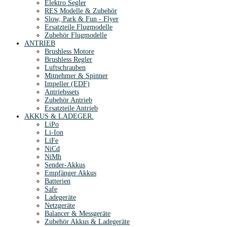
Elektro Segler
RES Modelle & Zubehör
Slow, Park & Fun - Flyer
Ersatzteile Flugmodelle
Zubehör Flugmodelle
ANTRIEB
Brushless Motore
Brushless Regler
Luftschrauben
Mitnehmer & Spinner
Impeller (EDF)
Antriebssets
Zubehör Antrieb
Ersatzteile Antrieb
AKKUS & LADEGER.
LiPo
Li-Ion
LiFe
NiCd
NiMh
Sender-Akkus
Empfänger Akkus
Batterien
Safe
Ladegeräte
Netzgeräte
Balancer & Messgeräte
Zubehör Akkus & Ladegeräte