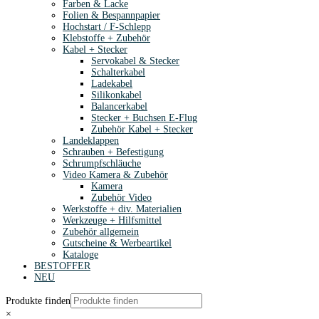
Farben & Lacke
Folien & Bespannpapier
Hochstart / F-Schlepp
Klebstoffe + Zubehör
Kabel + Stecker
Servokabel & Stecker
Schalterkabel
Ladekabel
Silikonkabel
Balancerkabel
Stecker + Buchsen E-Flug
Zubehör Kabel + Stecker
Landeklappen
Schrauben + Befestigung
Schrumpfschläuche
Video Kamera & Zubehör
Kamera
Zubehör Video
Werkstoffe + div. Materialien
Werkzeuge + Hilfsmittel
Zubehör allgemein
Gutscheine & Werbeartikel
Kataloge
BESTOFFER
NEU
Produkte finden
×