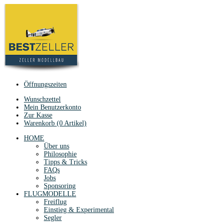
Öffnungszeiten
Wunschzettel
Mein Benutzerkonto
Zur Kasse
Warenkorb (0 Artikel)
HOME
Über uns
Philosophie
Tipps & Tricks
FAQs
Jobs
Sponsoring
FLUGMODELLE
Freiflug
Einstieg & Experimental
Segler