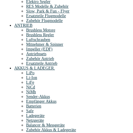
Elektro Segler
RES Modelle & Zubehör
Slow, Park & Fun - Flyer
Ersatzteile Flugmodelle
Zubehör Flugmodelle
ANTRIEB
Brushless Motore
Brushless Regler
Luftschrauben
Mitnehmer & Spinner
Impeller (EDF)
Antriebssets
Zubehör Antrieb
Ersatzteile Antrieb
AKKUS & LADEGER.
LiPo
Li-Ion
LiFe
NiCd
NiMh
Sender-Akkus
Empfänger Akkus
Batterien
Safe
Ladegeräte
Netzgeräte
Balancer & Messgeräte
Zubehör Akkus & Ladegeräte