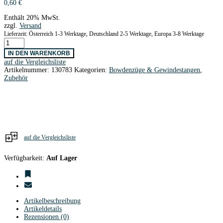
0,60
€
Enthält 20% MwSt.
zzgl.
Versand
Lieferzeit: Österreich 1-3 Werktage, Deutschland 2-5 Werktage, Europa 3-8 Werktage
Bowdenzugaußenrohr
3,0
IN DEN WARENKORB
/
auf die Vergleichsliste
2,1
Artikelnummer:
130783
Kategorien:
Bowdenzüge & Gewindestangen
,
Ø
Zubehör
x
1000
mm
grau
Menge
auf die Vergleichsliste
Verfügbarkeit:
Auf Lager
Artikelbeschreibung
Artikeldetails
Rezensionen (0)