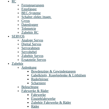
RC
Fernsteuerungen
Empfänger
BEC-Systeme
Schalter elektr./magn.
Gyros
Datenlogger
Telemetrie
Zubehör RC
SERVOS
Analoge Servos
Digital Servos
Servorahmen
Servohebel
Zubehör Servos
Ersatzteile Servos
Zubehör
Anlenkung
Bowdenzüge & Gewindestangen
Gabelköpfe, Kugelgelenke & Löthülsen
Ruderhörner
Scharniere
Beleuchtung
Fahrwerke & Räder
Fahrwerke
Einziehfahrwerke
Zubehör Fahrwerke & Räder
Räder