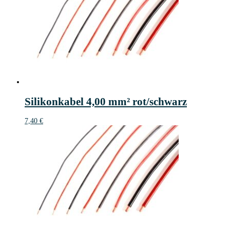
Silikonkabel 4,00 mm² rot/schwarz
7,40
€