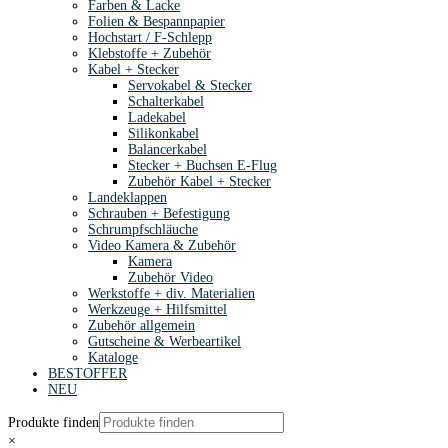
Farben & Lacke
Folien & Bespannpapier
Hochstart / F-Schlepp
Klebstoffe + Zubehör
Kabel + Stecker
Servokabel & Stecker
Schalterkabel
Ladekabel
Silikonkabel
Balancerkabel
Stecker + Buchsen E-Flug
Zubehör Kabel + Stecker
Landeklappen
Schrauben + Befestigung
Schrumpfschläuche
Video Kamera & Zubehör
Kamera
Zubehör Video
Werkstoffe + div. Materialien
Werkzeuge + Hilfsmittel
Zubehör allgemein
Gutscheine & Werbeartikel
Kataloge
BESTOFFER
NEU
Produkte finden
×