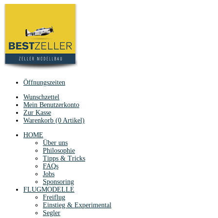
Öffnungszeiten
Wunschzettel
Mein Benutzerkonto
Zur Kasse
Warenkorb (0 Artikel)
HOME
Über uns
Philosophie
Tipps & Tricks
FAQs
Jobs
Sponsoring
FLUGMODELLE
Freiflug
Einstieg & Experimental
Segler