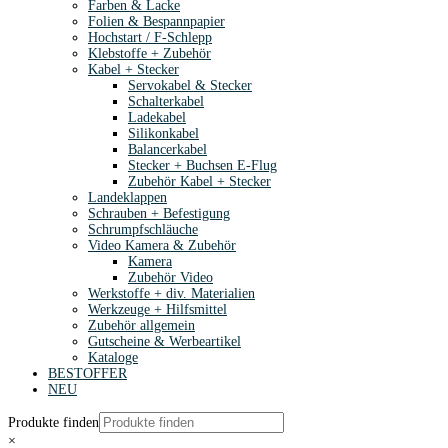
Farben & Lacke
Folien & Bespannpapier
Hochstart / F-Schlepp
Klebstoffe + Zubehör
Kabel + Stecker
Servokabel & Stecker
Schalterkabel
Ladekabel
Silikonkabel
Balancerkabel
Stecker + Buchsen E-Flug
Zubehör Kabel + Stecker
Landeklappen
Schrauben + Befestigung
Schrumpfschläuche
Video Kamera & Zubehör
Kamera
Zubehör Video
Werkstoffe + div. Materialien
Werkzeuge + Hilfsmittel
Zubehör allgemein
Gutscheine & Werbeartikel
Kataloge
BESTOFFER
NEU
Produkte finden
×