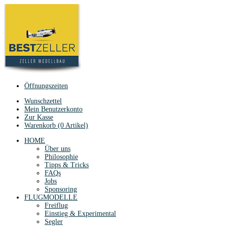
Öffnungszeiten
Wunschzettel
Mein Benutzerkonto
Zur Kasse
Warenkorb (0 Artikel)
HOME
Über uns
Philosophie
Tipps & Tricks
FAQs
Jobs
Sponsoring
FLUGMODELLE
Freiflug
Einstieg & Experimental
Segler