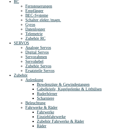
RC
Fernsteuerungen
Empfänger
BEC-Systeme
Schalter elektr./magn.
Gyros
Datenlogger
Telemetrie
Zubehör RC
SERVOS
Analoge Servos
Digital Servos
Servorahmen
Servohebel
Zubehör Servos
Ersatzteile Servos
Zubehör
Anlenkung
Bowdenzüge & Gewindestangen
Gabelköpfe, Kugelgelenke & Löthülsen
Ruderhörner
Scharniere
Beleuchtung
Fahrwerke & Räder
Fahrwerke
Einziehfahrwerke
Zubehör Fahrwerke & Räder
Räder