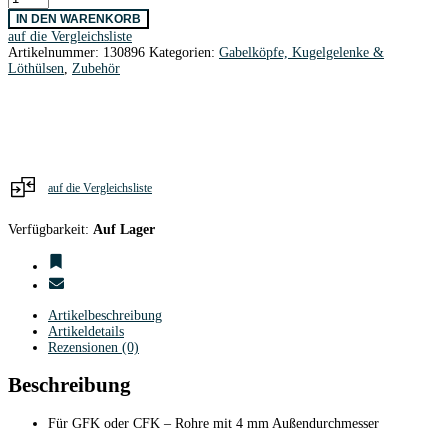
Alu
IN DEN WARENKORB
M2
auf die Vergleichsliste
-
Artikelnummer:
130896
Kategorien:
Gabelköpfe, Kugelgelenke &
4
Löthülsen
,
Zubehör
mm
Ø
/
2
Stk.
Menge
auf die Vergleichsliste
Verfügbarkeit:
Auf Lager
Artikelbeschreibung
Artikeldetails
Rezensionen (0)
Beschreibung
Für GFK oder CFK – Rohre mit 4 mm Außendurchmesser