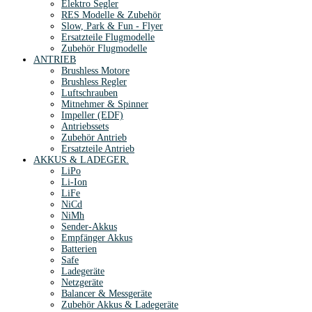
Elektro Segler
RES Modelle & Zubehör
Slow, Park & Fun - Flyer
Ersatzteile Flugmodelle
Zubehör Flugmodelle
ANTRIEB
Brushless Motore
Brushless Regler
Luftschrauben
Mitnehmer & Spinner
Impeller (EDF)
Antriebssets
Zubehör Antrieb
Ersatzteile Antrieb
AKKUS & LADEGER.
LiPo
Li-Ion
LiFe
NiCd
NiMh
Sender-Akkus
Empfänger Akkus
Batterien
Safe
Ladegeräte
Netzgeräte
Balancer & Messgeräte
Zubehör Akkus & Ladegeräte