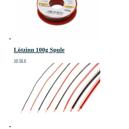
Lötzinn 100g Spule
10,50
€