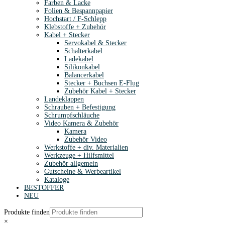
Farben & Lacke
Folien & Bespannpapier
Hochstart / F-Schlepp
Klebstoffe + Zubehör
Kabel + Stecker
Servokabel & Stecker
Schalterkabel
Ladekabel
Silikonkabel
Balancerkabel
Stecker + Buchsen E-Flug
Zubehör Kabel + Stecker
Landeklappen
Schrauben + Befestigung
Schrumpfschläuche
Video Kamera & Zubehör
Kamera
Zubehör Video
Werkstoffe + div. Materialien
Werkzeuge + Hilfsmittel
Zubehör allgemein
Gutscheine & Werbeartikel
Kataloge
BESTOFFER
NEU
Produkte finden
×