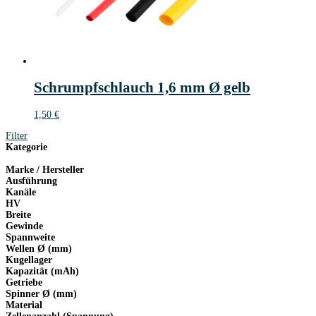
Schrumpfschlauch 1,6 mm Ø gelb
1,50
€
Filter
Kategorie
Marke / Hersteller
Ausführung
Kanäle
HV
Breite
Gewinde
Spannweite
Wellen Ø (mm)
Kugellager
Kapazität (mAh)
Getriebe
Spinner Ø (mm)
Material