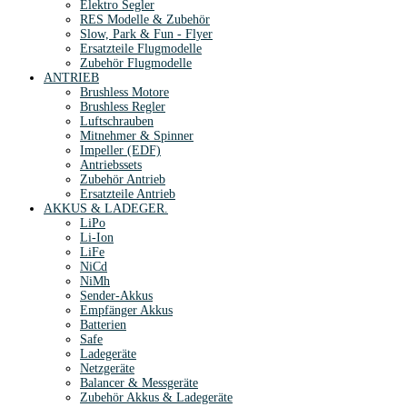
Elektro Segler
RES Modelle & Zubehör
Slow, Park & Fun - Flyer
Ersatzteile Flugmodelle
Zubehör Flugmodelle
ANTRIEB
Brushless Motore
Brushless Regler
Luftschrauben
Mitnehmer & Spinner
Impeller (EDF)
Antriebssets
Zubehör Antrieb
Ersatzteile Antrieb
AKKUS & LADEGER.
LiPo
Li-Ion
LiFe
NiCd
NiMh
Sender-Akkus
Empfänger Akkus
Batterien
Safe
Ladegeräte
Netzgeräte
Balancer & Messgeräte
Zubehör Akkus & Ladegeräte