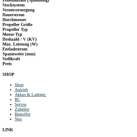
Zellenanzahl (Spannung)
Stecksystem
Stromversorgung
Dauerstrom
Durchmesser
Propeller Größe
Propeller Typ
Motor-Typ
Drehzahl / V (KV)
Max. Leistung (W)
Entladestrom
Spannweite (mm)
Stellkraft
Preis
SHOP
Shop
Antrieb
Akkus & Ladeger.
RC
Servos
Zubehör
Bestoffer
Neu
LINK