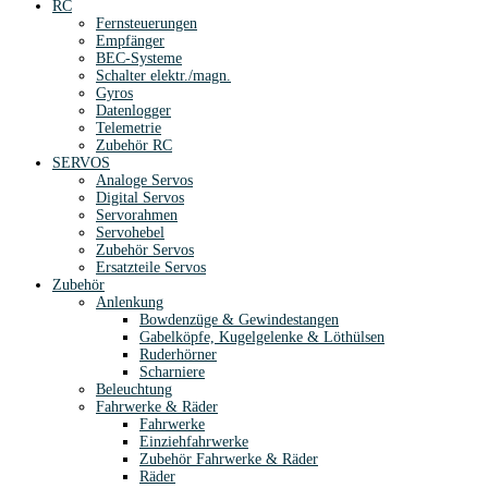
RC
Fernsteuerungen
Empfänger
BEC-Systeme
Schalter elektr./magn.
Gyros
Datenlogger
Telemetrie
Zubehör RC
SERVOS
Analoge Servos
Digital Servos
Servorahmen
Servohebel
Zubehör Servos
Ersatzteile Servos
Zubehör
Anlenkung
Bowdenzüge & Gewindestangen
Gabelköpfe, Kugelgelenke & Löthülsen
Ruderhörner
Scharniere
Beleuchtung
Fahrwerke & Räder
Fahrwerke
Einziehfahrwerke
Zubehör Fahrwerke & Räder
Räder