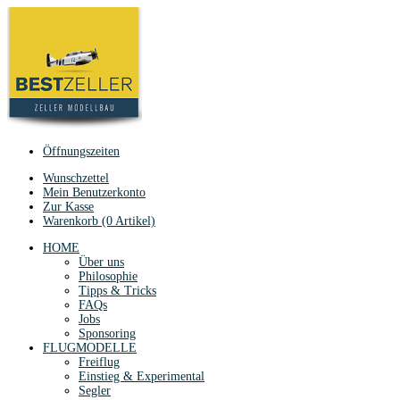
Öffnungszeiten
Wunschzettel
Mein Benutzerkonto
Zur Kasse
Warenkorb (0 Artikel)
HOME
Über uns
Philosophie
Tipps & Tricks
FAQs
Jobs
Sponsoring
FLUGMODELLE
Freiflug
Einstieg & Experimental
Segler