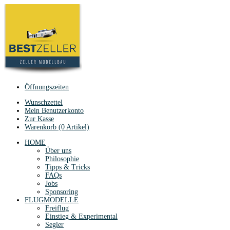
Öffnungszeiten
Wunschzettel
Mein Benutzerkonto
Zur Kasse
Warenkorb (0 Artikel)
HOME
Über uns
Philosophie
Tipps & Tricks
FAQs
Jobs
Sponsoring
FLUGMODELLE
Freiflug
Einstieg & Experimental
Segler