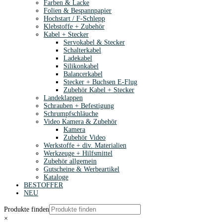
Farben & Lacke
Folien & Bespannpapier
Hochstart / F-Schlepp
Klebstoffe + Zubehör
Kabel + Stecker
Servokabel & Stecker
Schalterkabel
Ladekabel
Silikonkabel
Balancerkabel
Stecker + Buchsen E-Flug
Zubehör Kabel + Stecker
Landeklappen
Schrauben + Befestigung
Schrumpfschläuche
Video Kamera & Zubehör
Kamera
Zubehör Video
Werkstoffe + div. Materialien
Werkzeuge + Hilfsmittel
Zubehör allgemein
Gutscheine & Werbeartikel
Kataloge
BESTOFFER
NEU
Produkte finden
×