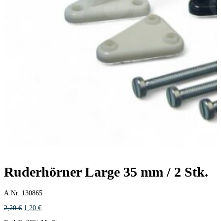
Ruderhörner Large 35 mm / 2 Stk.
A.Nr. 130865
Ursprünglicher
Aktueller
2,20
€
1,20
€
Preis
Preis