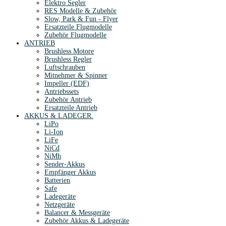
Elektro Segler
RES Modelle & Zubehör
Slow, Park & Fun - Flyer
Ersatzteile Flugmodelle
Zubehör Flugmodelle
ANTRIEB
Brushless Motore
Brushless Regler
Luftschrauben
Mitnehmer & Spinner
Impeller (EDF)
Antriebssets
Zubehör Antrieb
Ersatzteile Antrieb
AKKUS & LADEGER.
LiPo
Li-Ion
LiFe
NiCd
NiMh
Sender-Akkus
Empfänger Akkus
Batterien
Safe
Ladegeräte
Netzgeräte
Balancer & Messgeräte
Zubehör Akkus & Ladegeräte