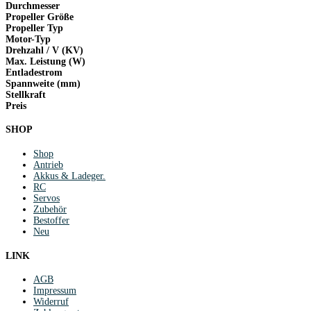
Durchmesser
Propeller Größe
Propeller Typ
Motor-Typ
Drehzahl / V (KV)
Max. Leistung (W)
Entladestrom
Spannweite (mm)
Stellkraft
Preis
SHOP
Shop
Antrieb
Akkus & Ladeger.
RC
Servos
Zubehör
Bestoffer
Neu
LINK
AGB
Impressum
Widerruf