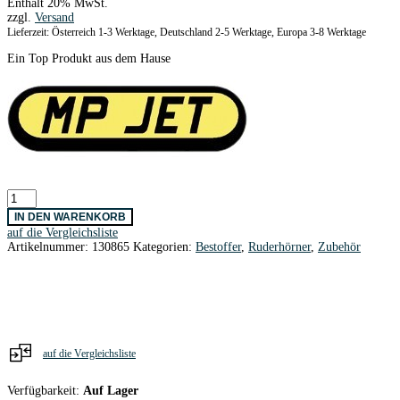
Enthält 20% MwSt.
war:
ist:
zzgl.
Versand
2,20 €
1,20 €.
Lieferzeit: Österreich 1-3 Werktage, Deutschland 2-5 Werktage, Europa 3-8 Werktage
Ein Top Produkt aus dem Hause
Ruderhörner
Large
IN DEN WARENKORB
35
auf die Vergleichsliste
mm
Artikelnummer:
130865
Kategorien:
Bestoffer
,
Ruderhörner
,
Zubehör
/
2
Stk.
Menge
auf die Vergleichsliste
Verfügbarkeit:
Auf Lager