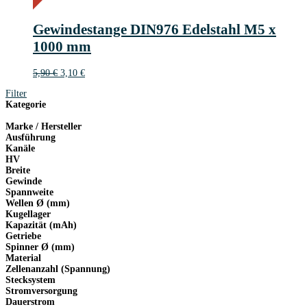
3€
3
Gewindestange DIN976 Edelstahl M5 x
€
1000 mm
Ursprünglicher
Aktueller
5,90
€
3,10
€
Preis
Preis
Filter
war:
ist:
Kategorie
5,90 €
3,10 €.
Marke / Hersteller
Ausführung
Kanäle
HV
Breite
Gewinde
Spannweite
Wellen Ø (mm)
Kugellager
Kapazität (mAh)
Getriebe
Spinner Ø (mm)
Material
Zellenanzahl (Spannung)
Stecksystem
Stromversorgung
Dauerstrom