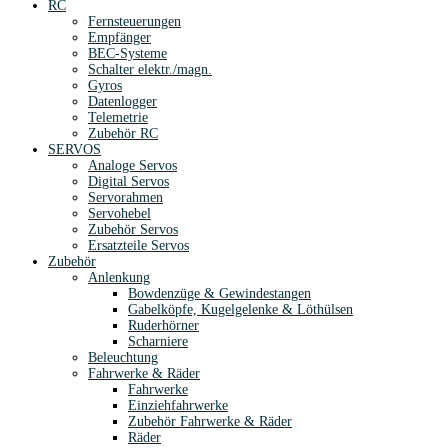
RC
Fernsteuerungen
Empfänger
BEC-Systeme
Schalter elektr./magn.
Gyros
Datenlogger
Telemetrie
Zubehör RC
SERVOS
Analoge Servos
Digital Servos
Servorahmen
Servohebel
Zubehör Servos
Ersatzteile Servos
Zubehör
Anlenkung
Bowdenzüge & Gewindestangen
Gabelköpfe, Kugelgelenke & Löthülsen
Ruderhörner
Scharniere
Beleuchtung
Fahrwerke & Räder
Fahrwerke
Einziehfahrwerke
Zubehör Fahrwerke & Räder
Räder