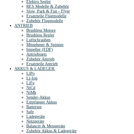
Elektro Segler
RES Modelle & Zubehör
Slow, Park & Fun - Flyer
Ersatzteile Flugmodelle
Zubehör Flugmodelle
ANTRIEB
Brushless Motore
Brushless Regler
Luftschrauben
Mitnehmer & Spinner
Impeller (EDF)
Antriebssets
Zubehör Antrieb
Ersatzteile Antrieb
AKKUS & LADEGER.
LiPo
Li-Ion
LiFe
NiCd
NiMh
Sender-Akkus
Empfänger Akkus
Batterien
Safe
Ladegeräte
Netzgeräte
Balancer & Messgeräte
Zubehör Akkus & Ladegeräte