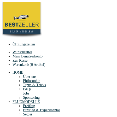
Öffnungszeiten
Wunschzettel
Mein Benutzerkonto
Zur Kasse
Warenkorb (0 Artikel)
HOME
Über uns
Philosophie
Tipps & Tricks
FAQs
Jobs
Sponsoring
FLUGMODELLE
Freiflug
Einstieg & Experimental
Segler