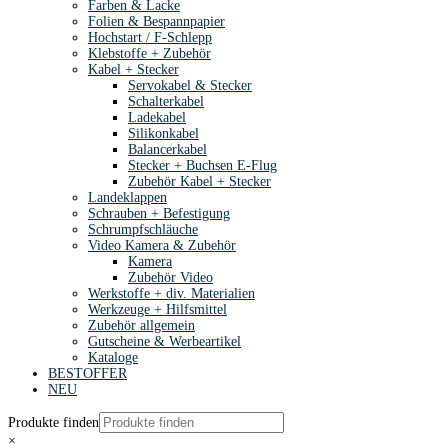
Farben & Lacke
Folien & Bespannpapier
Hochstart / F-Schlepp
Klebstoffe + Zubehör
Kabel + Stecker
Servokabel & Stecker
Schalterkabel
Ladekabel
Silikonkabel
Balancerkabel
Stecker + Buchsen E-Flug
Zubehör Kabel + Stecker
Landeklappen
Schrauben + Befestigung
Schrumpfschläuche
Video Kamera & Zubehör
Kamera
Zubehör Video
Werkstoffe + div. Materialien
Werkzeuge + Hilfsmittel
Zubehör allgemein
Gutscheine & Werbeartikel
Kataloge
BESTOFFER
NEU
Produkte finden
×