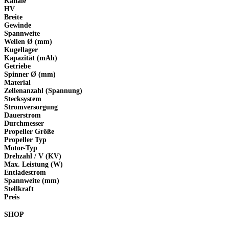
Kanäle
HV
Breite
Gewinde
Spannweite
Wellen Ø (mm)
Kugellager
Kapazität (mAh)
Getriebe
Spinner Ø (mm)
Material
Zellenanzahl (Spannung)
Stecksystem
Stromversorgung
Dauerstrom
Durchmesser
Propeller Größe
Propeller Typ
Motor-Typ
Drehzahl / V (KV)
Max. Leistung (W)
Entladestrom
Spannweite (mm)
Stellkraft
Preis
SHOP