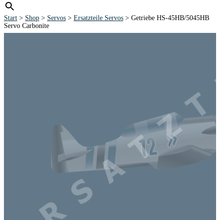
Start
>
Shop
>
Servos
>
Ersatzteile Servos
> Getriebe HS-45HB/5045HB
Servo Carbonite