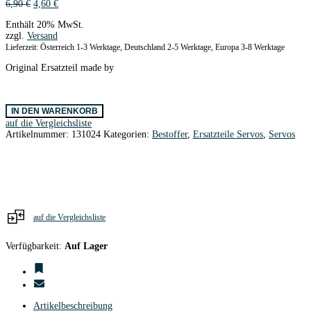
Ursprünglicher
Aktueller
6,90
€
4,60
€
Preis
Preis
Enthält 20% MwSt.
war:
ist:
zzgl.
Versand
6,90 €
4,60 €.
Lieferzeit: Österreich 1-3 Werktage, Deutschland 2-5 Werktage, Europa 3-8 Werktage
Original Ersatzteil made by
Getriebe
IN DEN WARENKORB
HS-
auf die Vergleichsliste
45HB/5045HB
Artikelnummer:
131024
Kategorien:
Bestoffer
,
Ersatzteile Servos
,
Servos
Servo
Carbonite
Menge
auf die Vergleichsliste
Verfügbarkeit:
Auf Lager
Artikelbeschreibung