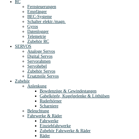
RC
Fernsteuerungen
Empfänger
BEC-Systeme
Schalter elektr./magn.
Gyros
Datenlogger
Telemetrie
Zubehör RC
SERVOS
Analoge Servos
Digital Servos
Servorahmen
Servohebel
Zubehör Servos
Ersatzteile Servos
Zubehör
Anlenkung
Bowdenzüge & Gewindestangen
Gabelköpfe, Kugelgelenke & Löthülsen
Ruderhörner
Scharniere
Beleuchtung
Fahrwerke & Räder
Fahrwerke
Einziehfahrwerke
Zubehör Fahrwerke & Räder
Räder