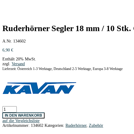
Ruderhörner Segler 18 mm / 10 Stk
A.Nr. 134602
6,90
€
Enthält 20% MwSt.
zzgl.
Versand
Lieferzeit: Österreich 1-3 Werktage, Deutschland 2-5 Werktage, Europa 3-8 Werktage
Ruderhörner
Segler
IN DEN WARENKORB
18
auf die Vergleichsliste
mm
Artikelnummer:
134602
Kategorien:
Ruderhörner
,
Zubehör
/
10