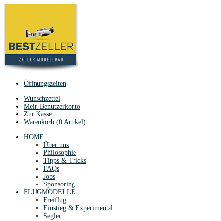
Öffnungszeiten
Wunschzettel
Mein Benutzerkonto
Zur Kasse
Warenkorb (0 Artikel)
HOME
Über uns
Philosophie
Tipps & Tricks
FAQs
Jobs
Sponsoring
FLUGMODELLE
Freiflug
Einstieg & Experimental
Segler