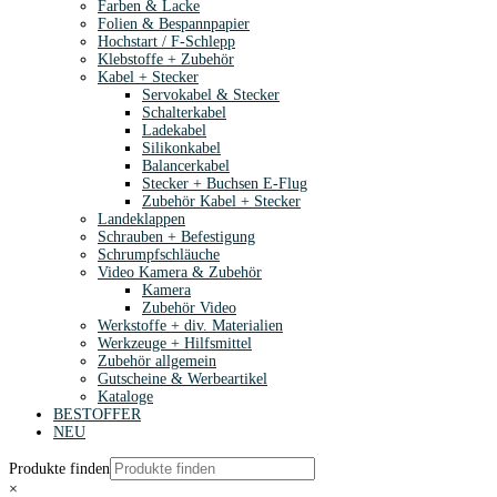
Farben & Lacke
Folien & Bespannpapier
Hochstart / F-Schlepp
Klebstoffe + Zubehör
Kabel + Stecker
Servokabel & Stecker
Schalterkabel
Ladekabel
Silikonkabel
Balancerkabel
Stecker + Buchsen E-Flug
Zubehör Kabel + Stecker
Landeklappen
Schrauben + Befestigung
Schrumpfschläuche
Video Kamera & Zubehör
Kamera
Zubehör Video
Werkstoffe + div. Materialien
Werkzeuge + Hilfsmittel
Zubehör allgemein
Gutscheine & Werbeartikel
Kataloge
BESTOFFER
NEU
Produkte finden
×