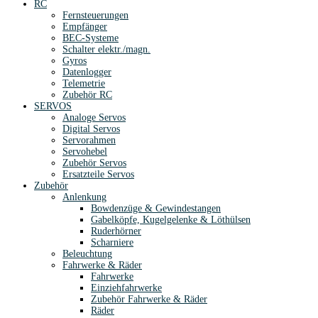
RC
Fernsteuerungen
Empfänger
BEC-Systeme
Schalter elektr./magn.
Gyros
Datenlogger
Telemetrie
Zubehör RC
SERVOS
Analoge Servos
Digital Servos
Servorahmen
Servohebel
Zubehör Servos
Ersatzteile Servos
Zubehör
Anlenkung
Bowdenzüge & Gewindestangen
Gabelköpfe, Kugelgelenke & Löthülsen
Ruderhörner
Scharniere
Beleuchtung
Fahrwerke & Räder
Fahrwerke
Einziehfahrwerke
Zubehör Fahrwerke & Räder
Räder