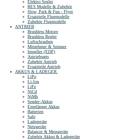
Elektro Segler
RES Modelle & Zubehör
Slow, Park & Fun - Flyer
Ersatzteile Flugmodelle
Zubehör Flugmodelle
ANTRIEB
Brushless Motore
Brushless Regler
Luftschrauben
Mitnehmer & Spinner
Impeller (EDF)
Antriebssets
Zubehör Antrieb
Ersatzteile Antrieb
AKKUS & LADEGER.
LiPo
Li-Ion
LiFe
NiCd
NiMh
Sender-Akkus
Empfänger Akkus
Batterien
Safe
Ladegeräte
Netzgeräte
Balancer & Messgeräte
Zubehör Akkus & Ladegeräte