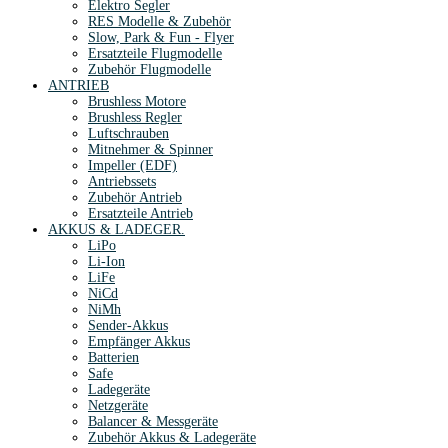
Elektro Segler
RES Modelle & Zubehör
Slow, Park & Fun - Flyer
Ersatzteile Flugmodelle
Zubehör Flugmodelle
ANTRIEB
Brushless Motore
Brushless Regler
Luftschrauben
Mitnehmer & Spinner
Impeller (EDF)
Antriebssets
Zubehör Antrieb
Ersatzteile Antrieb
AKKUS & LADEGER.
LiPo
Li-Ion
LiFe
NiCd
NiMh
Sender-Akkus
Empfänger Akkus
Batterien
Safe
Ladegeräte
Netzgeräte
Balancer & Messgeräte
Zubehör Akkus & Ladegeräte