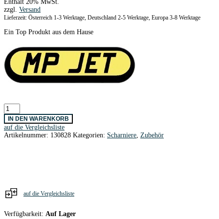
Enthält 20% MwSt.
zzgl.
Versand
Lieferzeit: Österreich 1-3 Werktage, Deutschland 2-5 Werktage, Europa 3-8 Werktage
Ein Top Produkt aus dem Hause
FLEX
Scharniere
IN DEN WARENKORB
10
auf die Vergleichsliste
x
Artikelnummer:
130828
Kategorien:
Scharniere
,
Zubehör
20
/
12
Stk.
Menge
auf die Vergleichsliste
Verfügbarkeit:
Auf Lager