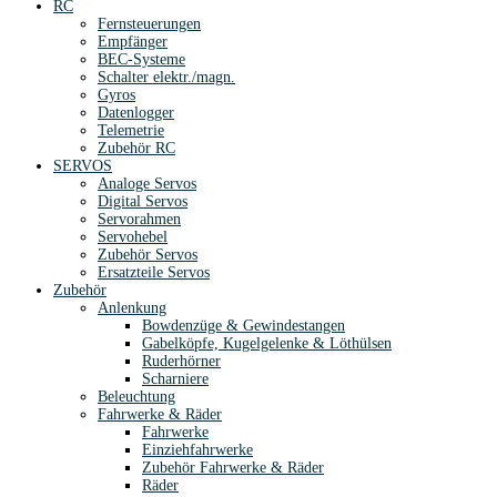
RC
Fernsteuerungen
Empfänger
BEC-Systeme
Schalter elektr./magn.
Gyros
Datenlogger
Telemetrie
Zubehör RC
SERVOS
Analoge Servos
Digital Servos
Servorahmen
Servohebel
Zubehör Servos
Ersatzteile Servos
Zubehör
Anlenkung
Bowdenzüge & Gewindestangen
Gabelköpfe, Kugelgelenke & Löthülsen
Ruderhörner
Scharniere
Beleuchtung
Fahrwerke & Räder
Fahrwerke
Einziehfahrwerke
Zubehör Fahrwerke & Räder
Räder