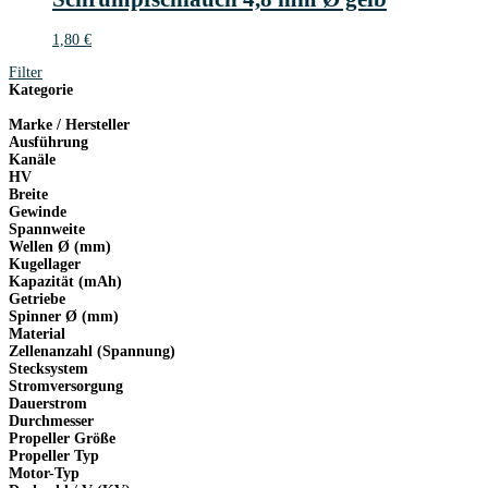
1,80
€
Filter
Kategorie
Marke / Hersteller
Ausführung
Kanäle
HV
Breite
Gewinde
Spannweite
Wellen Ø (mm)
Kugellager
Kapazität (mAh)
Getriebe
Spinner Ø (mm)
Material
Zellenanzahl (Spannung)
Stecksystem
Stromversorgung
Dauerstrom
Durchmesser
Propeller Größe
Propeller Typ
Motor-Typ