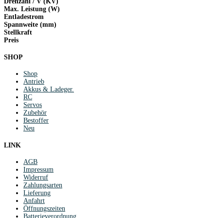
Drehzahl / V (KV)
Max. Leistung (W)
Entladestrom
Spannweite (mm)
Stellkraft
Preis
SHOP
Shop
Antrieb
Akkus & Ladeger.
RC
Servos
Zubehör
Bestoffer
Neu
LINK
AGB
Impressum
Widerruf
Zahlungsarten
Lieferung
Anfahrt
Öffnungszeiten
Batterieverordnung