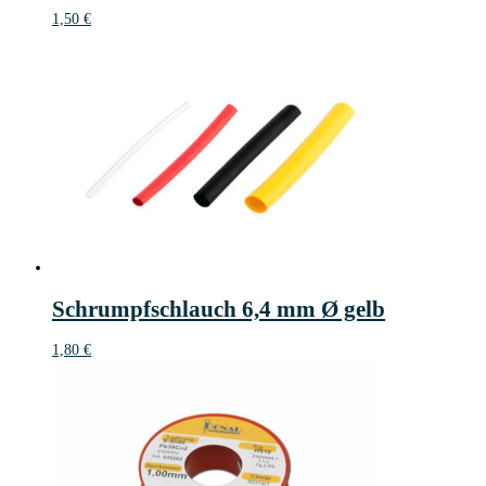
1,50
€
Schrumpfschlauch 6,4 mm Ø gelb
1,80
€