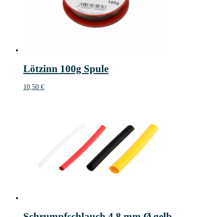
Lötzinn 100g Spule
10,50
€
Schrumpfschlauch 4,8 mm Ø gelb