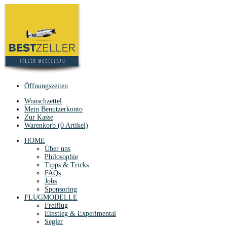
Öffnungszeiten
Wunschzettel
Mein Benutzerkonto
Zur Kasse
Warenkorb (0 Artikel)
HOME
Über uns
Philosophie
Tipps & Tricks
FAQs
Jobs
Sponsoring
FLUGMODELLE
Freiflug
Einstieg & Experimental
Segler