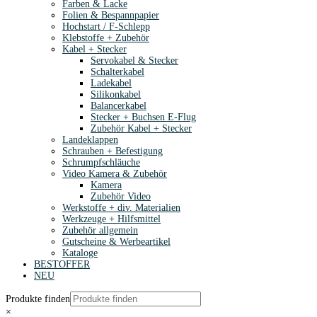
Farben & Lacke
Folien & Bespannpapier
Hochstart / F-Schlepp
Klebstoffe + Zubehör
Kabel + Stecker
Servokabel & Stecker
Schalterkabel
Ladekabel
Silikonkabel
Balancerkabel
Stecker + Buchsen E-Flug
Zubehör Kabel + Stecker
Landeklappen
Schrauben + Befestigung
Schrumpfschläuche
Video Kamera & Zubehör
Kamera
Zubehör Video
Werkstoffe + div. Materialien
Werkzeuge + Hilfsmittel
Zubehör allgemein
Gutscheine & Werbeartikel
Kataloge
BESTOFFER
NEU
Produkte finden
×