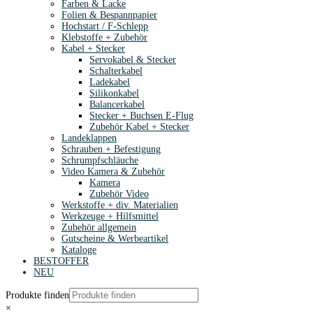
Farben & Lacke
Folien & Bespannpapier
Hochstart / F-Schlepp
Klebstoffe + Zubehör
Kabel + Stecker
Servokabel & Stecker
Schalterkabel
Ladekabel
Silikonkabel
Balancerkabel
Stecker + Buchsen E-Flug
Zubehör Kabel + Stecker
Landeklappen
Schrauben + Befestigung
Schrumpfschläuche
Video Kamera & Zubehör
Kamera
Zubehör Video
Werkstoffe + div. Materialien
Werkzeuge + Hilfsmittel
Zubehör allgemein
Gutscheine & Werbeartikel
Kataloge
BESTOFFER
NEU
Produkte finden
×