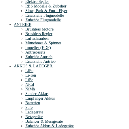
Elektro Segler
RES Modelle & Zubehör
Slow, Park & Fun - Flyer
Ersatzteile Flugmodelle
Zubehör Flugmodelle
ANTRIEB
Brushless Motore
Brushless Regler
Luftschrauben
Mitnehmer & Spinner
Impeller (EDF)
Antriebssets
Zubehör Antrieb
Ersatzteile Antrieb
AKKUS & LADEGER.
LiPo
Li-Ion
LiFe
NiCd
NiMh
Sender-Akkus
Empfänger Akkus
Batterien
Safe
Ladegeräte
Netzgeräte
Balancer & Messgeräte
Zubehör Akkus & Ladegeräte