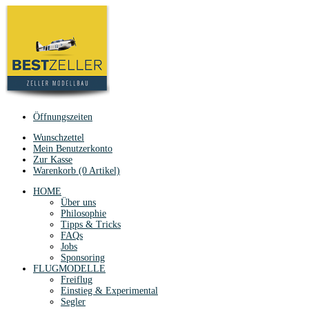
Öffnungszeiten
Wunschzettel
Mein Benutzerkonto
Zur Kasse
Warenkorb (0 Artikel)
HOME
Über uns
Philosophie
Tipps & Tricks
FAQs
Jobs
Sponsoring
FLUGMODELLE
Freiflug
Einstieg & Experimental
Segler