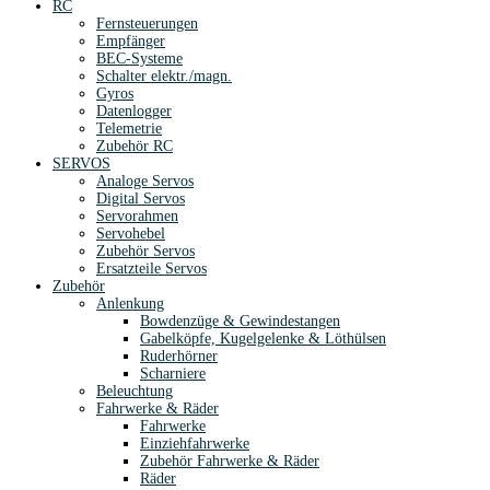
RC
Fernsteuerungen
Empfänger
BEC-Systeme
Schalter elektr./magn.
Gyros
Datenlogger
Telemetrie
Zubehör RC
SERVOS
Analoge Servos
Digital Servos
Servorahmen
Servohebel
Zubehör Servos
Ersatzteile Servos
Zubehör
Anlenkung
Bowdenzüge & Gewindestangen
Gabelköpfe, Kugelgelenke & Löthülsen
Ruderhörner
Scharniere
Beleuchtung
Fahrwerke & Räder
Fahrwerke
Einziehfahrwerke
Zubehör Fahrwerke & Räder
Räder