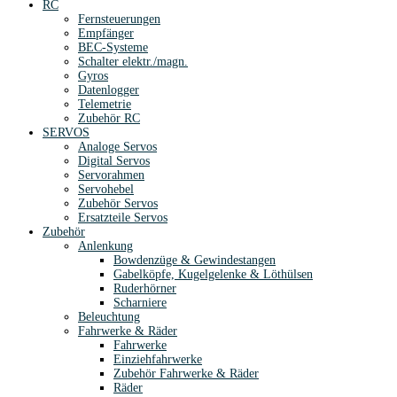
RC
Fernsteuerungen
Empfänger
BEC-Systeme
Schalter elektr./magn.
Gyros
Datenlogger
Telemetrie
Zubehör RC
SERVOS
Analoge Servos
Digital Servos
Servorahmen
Servohebel
Zubehör Servos
Ersatzteile Servos
Zubehör
Anlenkung
Bowdenzüge & Gewindestangen
Gabelköpfe, Kugelgelenke & Löthülsen
Ruderhörner
Scharniere
Beleuchtung
Fahrwerke & Räder
Fahrwerke
Einziehfahrwerke
Zubehör Fahrwerke & Räder
Räder