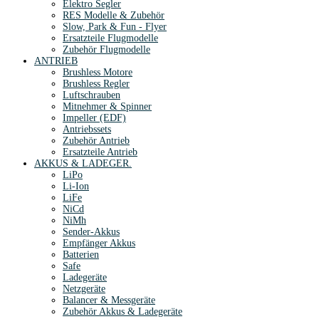
Elektro Segler
RES Modelle & Zubehör
Slow, Park & Fun - Flyer
Ersatzteile Flugmodelle
Zubehör Flugmodelle
ANTRIEB
Brushless Motore
Brushless Regler
Luftschrauben
Mitnehmer & Spinner
Impeller (EDF)
Antriebssets
Zubehör Antrieb
Ersatzteile Antrieb
AKKUS & LADEGER.
LiPo
Li-Ion
LiFe
NiCd
NiMh
Sender-Akkus
Empfänger Akkus
Batterien
Safe
Ladegeräte
Netzgeräte
Balancer & Messgeräte
Zubehör Akkus & Ladegeräte