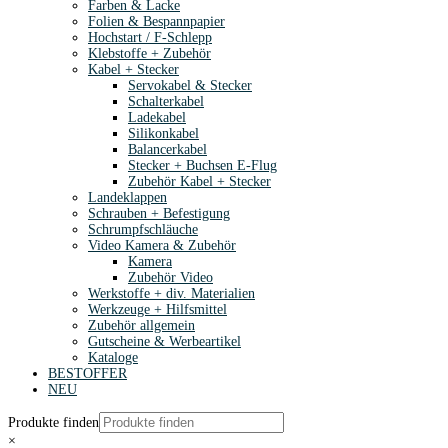
Farben & Lacke
Folien & Bespannpapier
Hochstart / F-Schlepp
Klebstoffe + Zubehör
Kabel + Stecker
Servokabel & Stecker
Schalterkabel
Ladekabel
Silikonkabel
Balancerkabel
Stecker + Buchsen E-Flug
Zubehör Kabel + Stecker
Landeklappen
Schrauben + Befestigung
Schrumpfschläuche
Video Kamera & Zubehör
Kamera
Zubehör Video
Werkstoffe + div. Materialien
Werkzeuge + Hilfsmittel
Zubehör allgemein
Gutscheine & Werbeartikel
Kataloge
BESTOFFER
NEU
Produkte finden
×