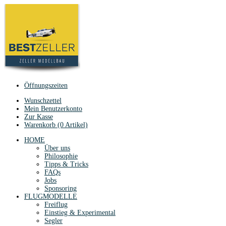
Öffnungszeiten
Wunschzettel
Mein Benutzerkonto
Zur Kasse
Warenkorb (0 Artikel)
HOME
Über uns
Philosophie
Tipps & Tricks
FAQs
Jobs
Sponsoring
FLUGMODELLE
Freiflug
Einstieg & Experimental
Segler