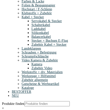
Farben & Lacke
Folien & Bespannpapier
Hochstart / F-Schlepp
Klebstoffe + Zubehör
Kabel + Stecker
Servokabel & Stecker
Schalterkabel
Ladekabel
Silikonkabel
Balancerkabel
Stecker + Buchsen E-Flug
Zubehör Kabel + Stecker
Landeklappen
Schrauben + Befestigung
Schrumpfschläuche
Video Kamera & Zubehör
Kamera
Zubehör Video
Werkstoffe + div. Materialien
Werkzeuge + Hilfsmittel
Zubehör allgemein
Gutscheine & Werbeartikel
Kataloge
BESTOFFER
NEU
Produkte finden
×