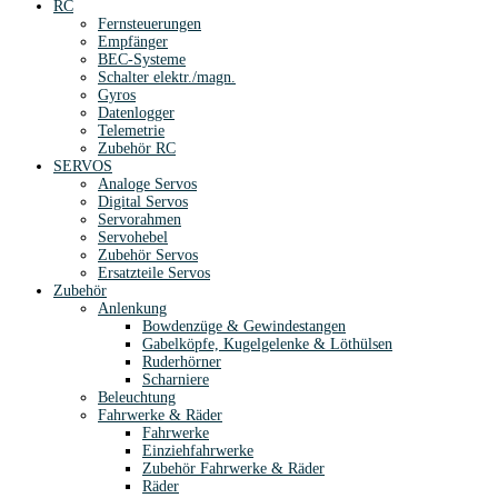
RC
Fernsteuerungen
Empfänger
BEC-Systeme
Schalter elektr./magn.
Gyros
Datenlogger
Telemetrie
Zubehör RC
SERVOS
Analoge Servos
Digital Servos
Servorahmen
Servohebel
Zubehör Servos
Ersatzteile Servos
Zubehör
Anlenkung
Bowdenzüge & Gewindestangen
Gabelköpfe, Kugelgelenke & Löthülsen
Ruderhörner
Scharniere
Beleuchtung
Fahrwerke & Räder
Fahrwerke
Einziehfahrwerke
Zubehör Fahrwerke & Räder
Räder