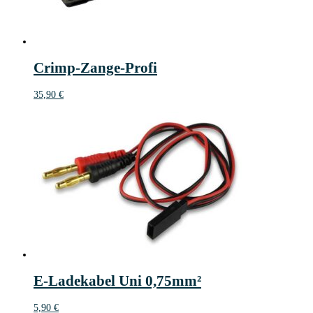
Crimp-Zange-Profi
35,90
€
E-Ladekabel Uni 0,75mm²
5,90
€