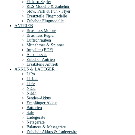
Elektro Segler
RES Modelle & Zubehör
Slow, Park & Fun - Flyer
Ersatzteile Flugmodelle
Zubehör Flugmodelle
ANTRIEB
Brushless Motore
Brushless Regler
Luftschrauben
Mitnehmer & Spinner
Impeller (EDF)
Antriebssets
Zubehör Antrieb
Ersatzteile Antrieb
AKKUS & LADEGER.
LiPo
Li-Ion
LiFe
NiCd
NiMh
Sender-Akkus
Empfänger Akkus
Batterien
Safe
Ladegeräte
Netzgeräte
Balancer & Messgeräte
Zubehör Akkus & Ladegeräte