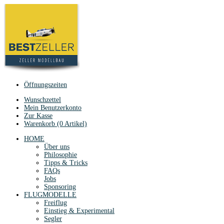
Öffnungszeiten
Wunschzettel
Mein Benutzerkonto
Zur Kasse
Warenkorb (0 Artikel)
HOME
Über uns
Philosophie
Tipps & Tricks
FAQs
Jobs
Sponsoring
FLUGMODELLE
Freiflug
Einstieg & Experimental
Segler