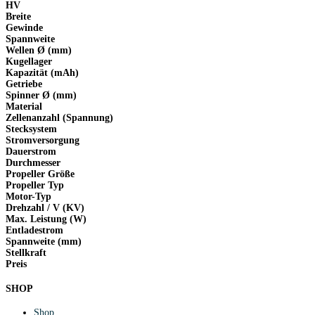
HV
Breite
Gewinde
Spannweite
Wellen Ø (mm)
Kugellager
Kapazität (mAh)
Getriebe
Spinner Ø (mm)
Material
Zellenanzahl (Spannung)
Stecksystem
Stromversorgung
Dauerstrom
Durchmesser
Propeller Größe
Propeller Typ
Motor-Typ
Drehzahl / V (KV)
Max. Leistung (W)
Entladestrom
Spannweite (mm)
Stellkraft
Preis
SHOP
Shop