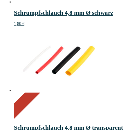
Schrumpfschlauch 4,8 mm Ø schwarz
1,80
€
On Sale
Sale!
50%
%
Off
Save 1 €
50
1€
1
Schrumpfschlauch 4,8 mm Ø transparent
€