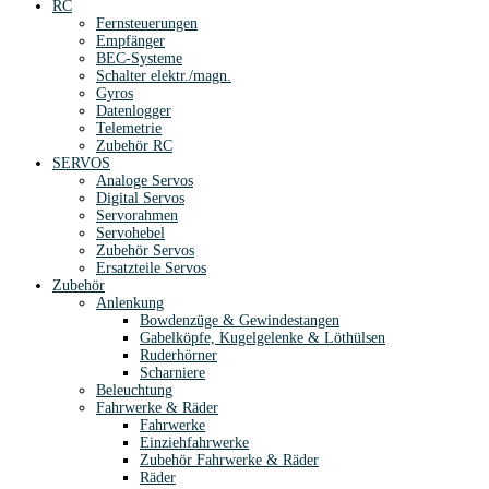
RC
Fernsteuerungen
Empfänger
BEC-Systeme
Schalter elektr./magn.
Gyros
Datenlogger
Telemetrie
Zubehör RC
SERVOS
Analoge Servos
Digital Servos
Servorahmen
Servohebel
Zubehör Servos
Ersatzteile Servos
Zubehör
Anlenkung
Bowdenzüge & Gewindestangen
Gabelköpfe, Kugelgelenke & Löthülsen
Ruderhörner
Scharniere
Beleuchtung
Fahrwerke & Räder
Fahrwerke
Einziehfahrwerke
Zubehör Fahrwerke & Räder
Räder