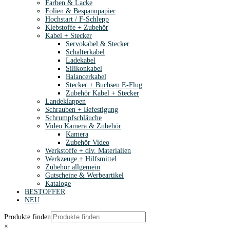
Farben & Lacke
Folien & Bespannpapier
Hochstart / F-Schlepp
Klebstoffe + Zubehör
Kabel + Stecker
Servokabel & Stecker
Schalterkabel
Ladekabel
Silikonkabel
Balancerkabel
Stecker + Buchsen E-Flug
Zubehör Kabel + Stecker
Landeklappen
Schrauben + Befestigung
Schrumpfschläuche
Video Kamera & Zubehör
Kamera
Zubehör Video
Werkstoffe + div. Materialien
Werkzeuge + Hilfsmittel
Zubehör allgemein
Gutscheine & Werbeartikel
Kataloge
BESTOFFER
NEU
Produkte finden
×