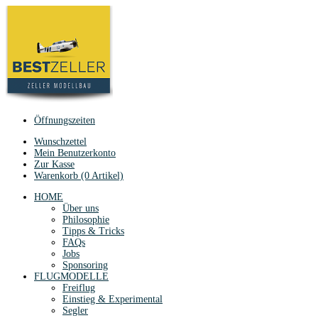
Öffnungszeiten
Wunschzettel
Mein Benutzerkonto
Zur Kasse
Warenkorb (0 Artikel)
HOME
Über uns
Philosophie
Tipps & Tricks
FAQs
Jobs
Sponsoring
FLUGMODELLE
Freiflug
Einstieg & Experimental
Segler