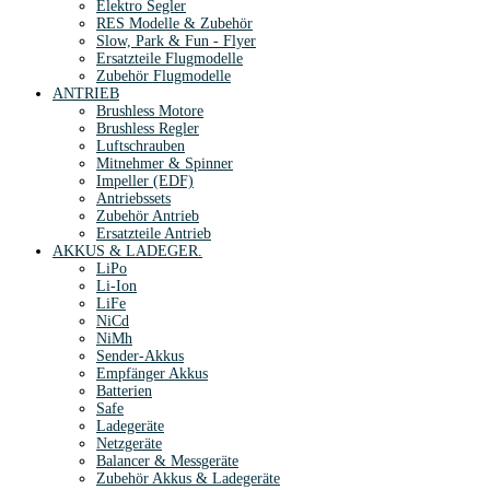
Elektro Segler
RES Modelle & Zubehör
Slow, Park & Fun - Flyer
Ersatzteile Flugmodelle
Zubehör Flugmodelle
ANTRIEB
Brushless Motore
Brushless Regler
Luftschrauben
Mitnehmer & Spinner
Impeller (EDF)
Antriebssets
Zubehör Antrieb
Ersatzteile Antrieb
AKKUS & LADEGER.
LiPo
Li-Ion
LiFe
NiCd
NiMh
Sender-Akkus
Empfänger Akkus
Batterien
Safe
Ladegeräte
Netzgeräte
Balancer & Messgeräte
Zubehör Akkus & Ladegeräte