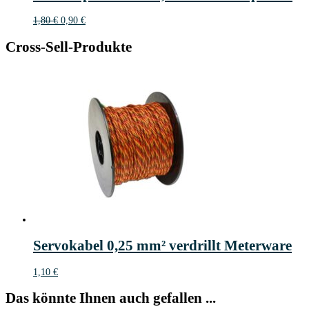
Ursprünglicher
Aktueller
1,80
€
0,90
€
Preis
Preis
war:
ist:
Cross-Sell-Produkte
1,80 €
0,90 €.
Servokabel 0,25 mm² verdrillt Meterware
1,10
€
Das könnte Ihnen auch gefallen ...