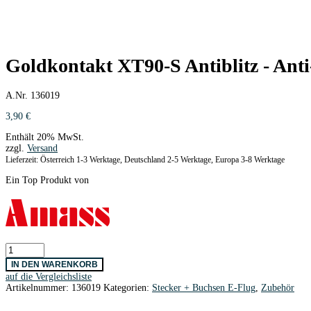
Goldkontakt XT90-S Antiblitz - Ant
A.Nr. 136019
3,90
€
Enthält 20% MwSt.
zzgl.
Versand
Lieferzeit: Österreich 1-3 Werktage, Deutschland 2-5 Werktage, Europa 3-8 Werktage
Ein Top Produkt von
Goldkontakt
XT90-
IN DEN WARENKORB
S
auf die Vergleichsliste
Antiblitz
Artikelnummer:
136019
Kategorien:
Stecker + Buchsen E-Flug
,
Zubehör
-
Anti-