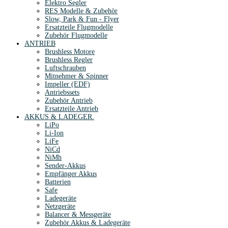
Elektro Segler
RES Modelle & Zubehör
Slow, Park & Fun - Flyer
Ersatzteile Flugmodelle
Zubehör Flugmodelle
ANTRIEB
Brushless Motore
Brushless Regler
Luftschrauben
Mitnehmer & Spinner
Impeller (EDF)
Antriebssets
Zubehör Antrieb
Ersatzteile Antrieb
AKKUS & LADEGER.
LiPo
Li-Ion
LiFe
NiCd
NiMh
Sender-Akkus
Empfänger Akkus
Batterien
Safe
Ladegeräte
Netzgeräte
Balancer & Messgeräte
Zubehör Akkus & Ladegeräte