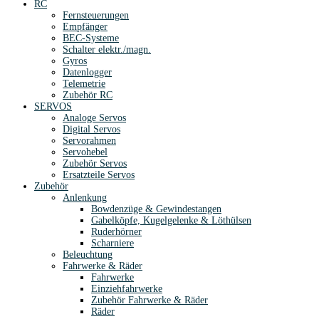
RC
Fernsteuerungen
Empfänger
BEC-Systeme
Schalter elektr./magn.
Gyros
Datenlogger
Telemetrie
Zubehör RC
SERVOS
Analoge Servos
Digital Servos
Servorahmen
Servohebel
Zubehör Servos
Ersatzteile Servos
Zubehör
Anlenkung
Bowdenzüge & Gewindestangen
Gabelköpfe, Kugelgelenke & Löthülsen
Ruderhörner
Scharniere
Beleuchtung
Fahrwerke & Räder
Fahrwerke
Einziehfahrwerke
Zubehör Fahrwerke & Räder
Räder