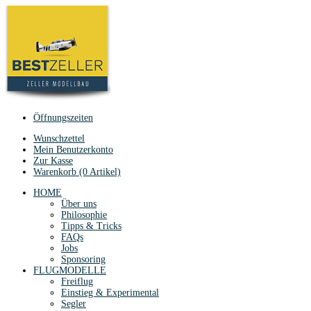
Öffnungszeiten
Wunschzettel
Mein Benutzerkonto
Zur Kasse
Warenkorb (0 Artikel)
HOME
Über uns
Philosophie
Tipps & Tricks
FAQs
Jobs
Sponsoring
FLUGMODELLE
Freiflug
Einstieg & Experimental
Segler