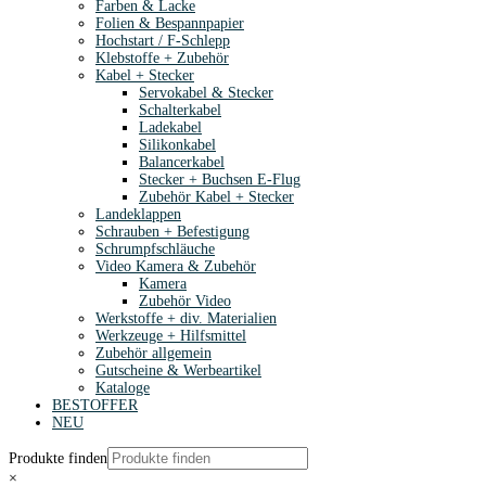
Farben & Lacke
Folien & Bespannpapier
Hochstart / F-Schlepp
Klebstoffe + Zubehör
Kabel + Stecker
Servokabel & Stecker
Schalterkabel
Ladekabel
Silikonkabel
Balancerkabel
Stecker + Buchsen E-Flug
Zubehör Kabel + Stecker
Landeklappen
Schrauben + Befestigung
Schrumpfschläuche
Video Kamera & Zubehör
Kamera
Zubehör Video
Werkstoffe + div. Materialien
Werkzeuge + Hilfsmittel
Zubehör allgemein
Gutscheine & Werbeartikel
Kataloge
BESTOFFER
NEU
Produkte finden
×