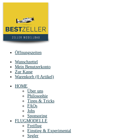
Öffnungszeiten
Wunschzettel
Mein Benutzerkonto
Zur Kasse
Warenkorb (0 Artikel)
HOME
Über uns
Philosophie
Tipps & Tricks
FAQs
Jobs
Sponsoring
FLUGMODELLE
Freiflug
Einstieg & Experimental
Segler