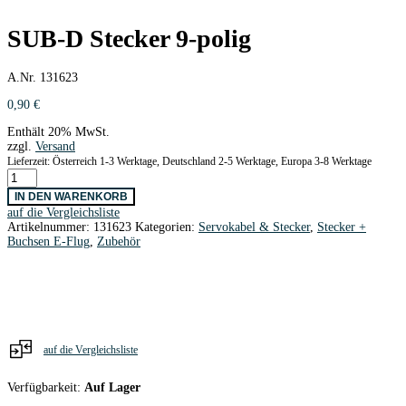
SUB-D Stecker 9-polig
A.Nr. 131623
0,90
€
Enthält 20% MwSt.
zzgl.
Versand
Lieferzeit: Österreich 1-3 Werktage, Deutschland 2-5 Werktage, Europa 3-8 Werktage
SUB-
D
IN DEN WARENKORB
Stecker
auf die Vergleichsliste
9-
Artikelnummer:
131623
Kategorien:
Servokabel & Stecker
,
Stecker +
polig
Buchsen E-Flug
,
Zubehör
Menge
auf die Vergleichsliste
Verfügbarkeit:
Auf Lager