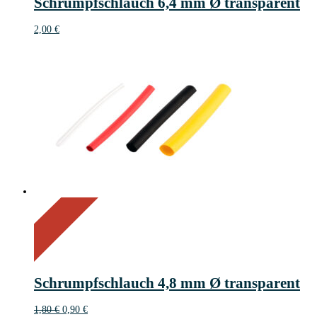
Schrumpfschlauch 6,4 mm Ø transparent
2,00
€
On Sale
Sale!
50%
%
Off
Save 1 €
50
1€
1
Schrumpfschlauch 4,8 mm Ø transparent
€
Ursprünglicher
Aktueller
1,80
€
0,90
€