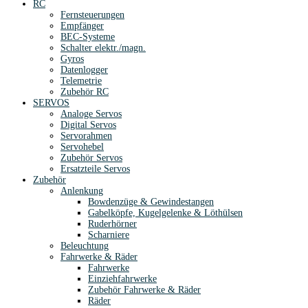
RC
Fernsteuerungen
Empfänger
BEC-Systeme
Schalter elektr./magn.
Gyros
Datenlogger
Telemetrie
Zubehör RC
SERVOS
Analoge Servos
Digital Servos
Servorahmen
Servohebel
Zubehör Servos
Ersatzteile Servos
Zubehör
Anlenkung
Bowdenzüge & Gewindestangen
Gabelköpfe, Kugelgelenke & Löthülsen
Ruderhörner
Scharniere
Beleuchtung
Fahrwerke & Räder
Fahrwerke
Einziehfahrwerke
Zubehör Fahrwerke & Räder
Räder