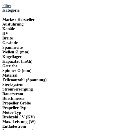
Preis
Preis
Filter
war:
ist:
Kategorie
1,80 €
0,90 €.
Marke / Hersteller
Ausführung
Kanäle
HV
Breite
Gewinde
Spannweite
Wellen Ø (mm)
Kugellager
Kapazität (mAh)
Getriebe
Spinner Ø (mm)
Material
Zellenanzahl (Spannung)
Stecksystem
Stromversorgung
Dauerstrom
Durchmesser
Propeller Größe
Propeller Typ
Motor-Typ
Drehzahl / V (KV)
Max. Leistung (W)
Entladestrom