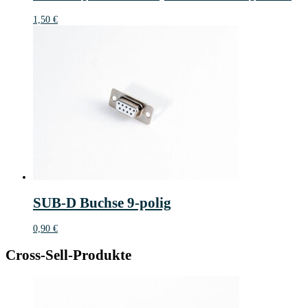
1,50
€
SUB-D Buchse 9-polig
0,90
€
Cross-Sell-Produkte