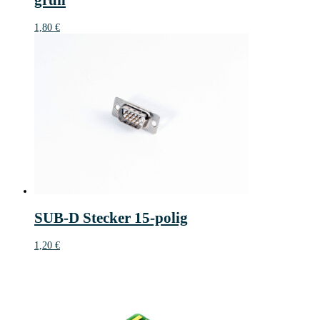
grün
1,80
€
SUB-D Stecker 15-polig
1,20
€