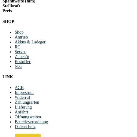
Spannweite (mm)
Stellkraft
Preis
SHOP
Shop
Antrieb
Akkus & Ladeger.
RC
Servos
Zubehör
Bestoffer
Neu
LINK
AGB
Impressum
Widerruf
Zahlungsarten
Lieferung
Anfahrt
Öffnungszeiten
Batterieverordnung
Datenschutz