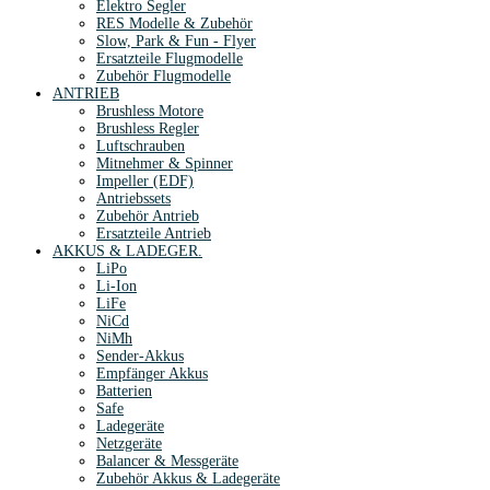
Elektro Segler
RES Modelle & Zubehör
Slow, Park & Fun - Flyer
Ersatzteile Flugmodelle
Zubehör Flugmodelle
ANTRIEB
Brushless Motore
Brushless Regler
Luftschrauben
Mitnehmer & Spinner
Impeller (EDF)
Antriebssets
Zubehör Antrieb
Ersatzteile Antrieb
AKKUS & LADEGER.
LiPo
Li-Ion
LiFe
NiCd
NiMh
Sender-Akkus
Empfänger Akkus
Batterien
Safe
Ladegeräte
Netzgeräte
Balancer & Messgeräte
Zubehör Akkus & Ladegeräte