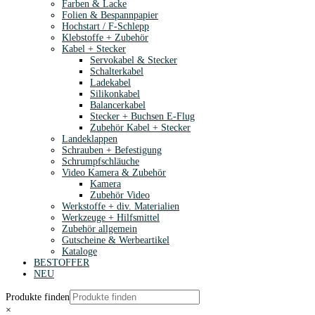
Farben & Lacke
Folien & Bespannpapier
Hochstart / F-Schlepp
Klebstoffe + Zubehör
Kabel + Stecker
Servokabel & Stecker
Schalterkabel
Ladekabel
Silikonkabel
Balancerkabel
Stecker + Buchsen E-Flug
Zubehör Kabel + Stecker
Landeklappen
Schrauben + Befestigung
Schrumpfschläuche
Video Kamera & Zubehör
Kamera
Zubehör Video
Werkstoffe + div. Materialien
Werkzeuge + Hilfsmittel
Zubehör allgemein
Gutscheine & Werbeartikel
Kataloge
BESTOFFER
NEU
Produkte finden
×