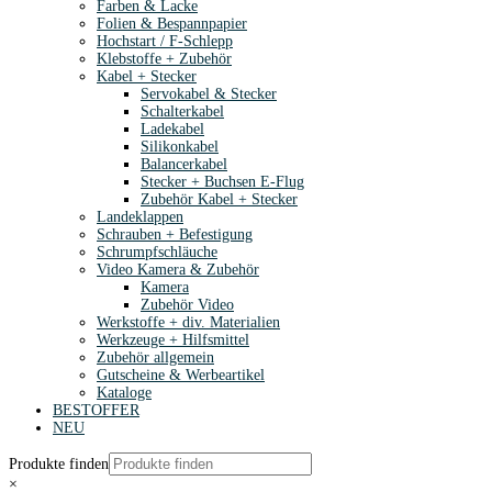
Farben & Lacke
Folien & Bespannpapier
Hochstart / F-Schlepp
Klebstoffe + Zubehör
Kabel + Stecker
Servokabel & Stecker
Schalterkabel
Ladekabel
Silikonkabel
Balancerkabel
Stecker + Buchsen E-Flug
Zubehör Kabel + Stecker
Landeklappen
Schrauben + Befestigung
Schrumpfschläuche
Video Kamera & Zubehör
Kamera
Zubehör Video
Werkstoffe + div. Materialien
Werkzeuge + Hilfsmittel
Zubehör allgemein
Gutscheine & Werbeartikel
Kataloge
BESTOFFER
NEU
Produkte finden
×