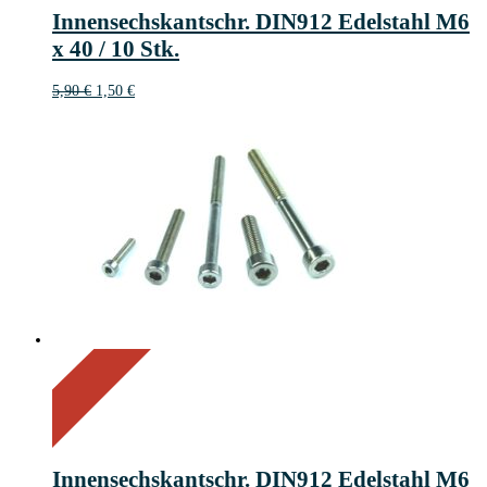
4
Innensechskantschr. DIN912 Edelstahl M6
€
x 40 / 10 Stk.
Ursprünglicher
Aktueller
5,90
€
1,50
€
Preis
Preis
war:
ist:
5,90 €
1,50 €.
On Sale
Sale!
62%
%
Off
Save 4 €
62
4€
4
Innensechskantschr. DIN912 Edelstahl M6
€