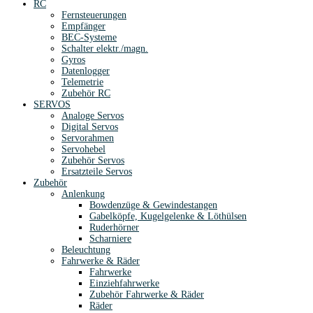
RC
Fernsteuerungen
Empfänger
BEC-Systeme
Schalter elektr./magn.
Gyros
Datenlogger
Telemetrie
Zubehör RC
SERVOS
Analoge Servos
Digital Servos
Servorahmen
Servohebel
Zubehör Servos
Ersatzteile Servos
Zubehör
Anlenkung
Bowdenzüge & Gewindestangen
Gabelköpfe, Kugelgelenke & Löthülsen
Ruderhörner
Scharniere
Beleuchtung
Fahrwerke & Räder
Fahrwerke
Einziehfahrwerke
Zubehör Fahrwerke & Räder
Räder