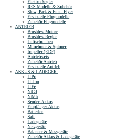
Elektro Segler
RES Modelle & Zubehör
Slow, Park & Fun - Flyer
Ersatzteile Flugmodelle
Zubehör Flugmodelle
ANTRIEB
Brushless Motore
Brushless Regler
Luftschrauben
Mitnehmer & Spinner
Impeller (EDF)
Antriebssets
Zubehör Antrieb
Ersatzteile Antrieb
AKKUS & LADEGER.
LiPo
Li-Ion
LiFe
NiCd
NiMh
Sender-Akkus
Empfänger Akkus
Batterien
Safe
Ladegeräte
Netzgeräte
Balancer & Messgeräte
Zubehör Akkus & Ladegeräte