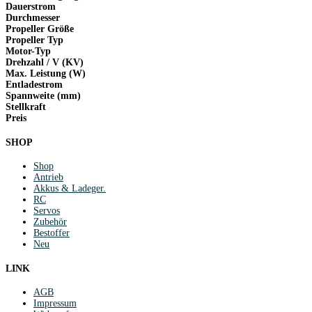
Dauerstrom
Durchmesser
Propeller Größe
Propeller Typ
Motor-Typ
Drehzahl / V (KV)
Max. Leistung (W)
Entladestrom
Spannweite (mm)
Stellkraft
Preis
SHOP
Shop
Antrieb
Akkus & Ladeger.
RC
Servos
Zubehör
Bestoffer
Neu
LINK
AGB
Impressum