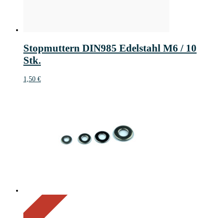
Stopmuttern DIN985 Edelstahl M6 / 10
Stk.
1,50
€
On Sale
Sale!