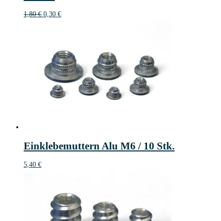
Ursprünglicher
Aktueller
1,80
€
0,30
€
Preis
Preis
war:
ist:
1,80 €
0,30 €.
Einklebemuttern Alu M6 / 10 Stk.
5,40
€