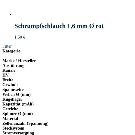
Schrumpfschlauch 1,6 mm Ø rot
1,50
€
Filter
Kategorie
Marke / Hersteller
Ausführung
Kanäle
HV
Breite
Gewinde
Spannweite
Wellen Ø (mm)
Kugellager
Kapazität (mAh)
Getriebe
Spinner Ø (mm)
Material
Zellenanzahl (Spannung)
Stecksystem
Stromversorgung