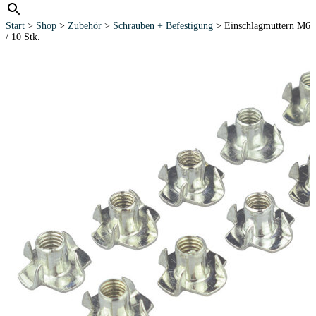
Start
>
Shop
>
Zubehör
>
Schrauben + Befestigung
> Einschlagmuttern M6
/ 10 Stk.