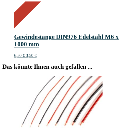
On Sale
Sale!
46%
%
Off
Save 3 €
46
3€
3
Gewindestange DIN976 Edelstahl M6 x
€
1000 mm
Ursprünglicher
Aktueller
6,50
€
3,50
€
Preis
Preis
war:
ist:
Das könnte Ihnen auch gefallen ...
6,50 €
3,50 €.