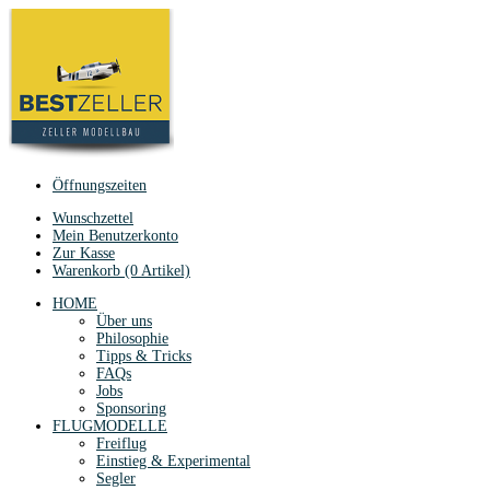
Öffnungszeiten
Wunschzettel
Mein Benutzerkonto
Zur Kasse
Warenkorb (0 Artikel)
HOME
Über uns
Philosophie
Tipps & Tricks
FAQs
Jobs
Sponsoring
FLUGMODELLE
Freiflug
Einstieg & Experimental
Segler