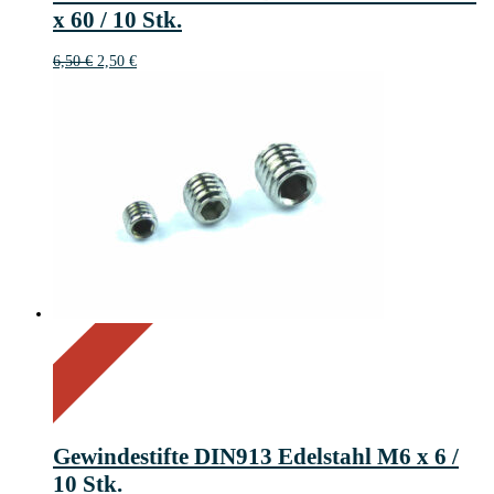
x 60 / 10 Stk.
Ursprünglicher
Aktueller
6,50
€
2,50
€
Preis
Preis
war:
ist:
6,50 €
2,50 €.
On Sale
Sale!
83%
%
Off
Save 2 €
83
2€
2
Gewindestifte DIN913 Edelstahl M6 x 6 /
€
10 Stk.