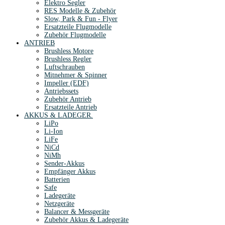
Elektro Segler
RES Modelle & Zubehör
Slow, Park & Fun - Flyer
Ersatzteile Flugmodelle
Zubehör Flugmodelle
ANTRIEB
Brushless Motore
Brushless Regler
Luftschrauben
Mitnehmer & Spinner
Impeller (EDF)
Antriebssets
Zubehör Antrieb
Ersatzteile Antrieb
AKKUS & LADEGER.
LiPo
Li-Ion
LiFe
NiCd
NiMh
Sender-Akkus
Empfänger Akkus
Batterien
Safe
Ladegeräte
Netzgeräte
Balancer & Messgeräte
Zubehör Akkus & Ladegeräte