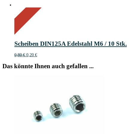
On Sale
Sale!
75%
%
Off
Save 1 €
75
1€
1
Scheiben DIN125A Edelstahl M6 / 10 Stk.
€
Ursprünglicher
Aktueller
0,80
€
0,20
€
Preis
Preis
war:
ist:
Das könnte Ihnen auch gefallen ...
0,80 €
0,20 €.