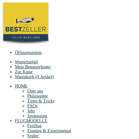
Öffnungszeiten
Wunschzettel
Mein Benutzerkonto
Zur Kasse
Warenkorb (0 Artikel)
HOME
Über uns
Philosophie
Tipps & Tricks
FAQs
Jobs
Sponsoring
FLUGMODELLE
Freiflug
Einstieg & Experimental
Segler