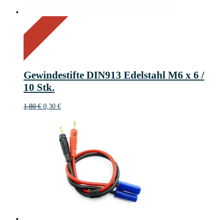
On Sale
Sale!
83%
%
Off
Save 2 €
83
2€
2
Gewindestifte DIN913 Edelstahl M6 x 6 /
€
10 Stk.
Ursprünglicher
Aktueller
1,80
€
0,30
€
Preis
Preis
war:
ist:
1,80 €
0,30 €.