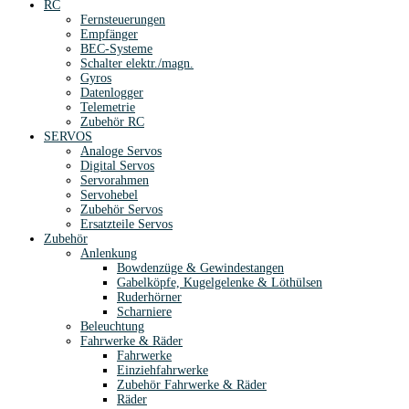
RC
Fernsteuerungen
Empfänger
BEC-Systeme
Schalter elektr./magn.
Gyros
Datenlogger
Telemetrie
Zubehör RC
SERVOS
Analoge Servos
Digital Servos
Servorahmen
Servohebel
Zubehör Servos
Ersatzteile Servos
Zubehör
Anlenkung
Bowdenzüge & Gewindestangen
Gabelköpfe, Kugelgelenke & Löthülsen
Ruderhörner
Scharniere
Beleuchtung
Fahrwerke & Räder
Fahrwerke
Einziehfahrwerke
Zubehör Fahrwerke & Räder
Räder