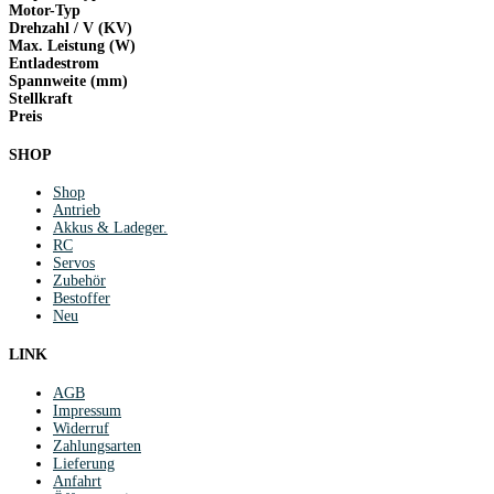
Motor-Typ
Drehzahl / V (KV)
Max. Leistung (W)
Entladestrom
Spannweite (mm)
Stellkraft
Preis
SHOP
Shop
Antrieb
Akkus & Ladeger.
RC
Servos
Zubehör
Bestoffer
Neu
LINK
AGB
Impressum
Widerruf
Zahlungsarten
Lieferung
Anfahrt