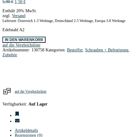
Ursprünglicher
Aktueller
5,90
€
1,50
€
Preis
Preis
Enthält 20% MwSt.
war:
ist:
zzgl.
Versand
5,90 €
1,50 €.
Lieferzeit: Österreich 1-3 Werktage, Deutschland 2-5 Werktage, Europa 3-8 Werktage
Edelstahl A2
Innensechskantschr.
IN DEN WARENKORB
DIN912
auf die Vergleichsliste
Edelstahl
Artikelnummer:
130758
Kategorien:
Bestoffer
,
Schrauben + Befestigung
,
M6
Zubehör
x
40
/
10
Stk.
Menge
auf die Vergleichsliste
Verfügbarkeit:
Auf Lager
Artikeldetails
Rezensionen (0)