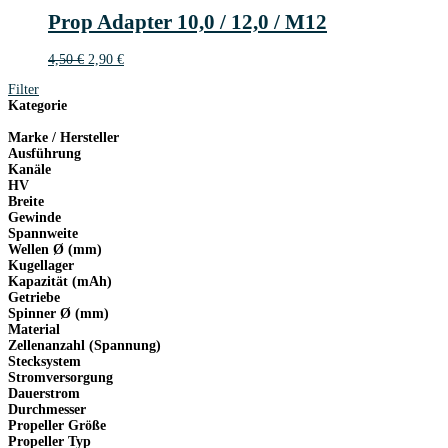
2
Prop Adapter 10,0 / 12,0 / M12
€
Ursprünglicher
Aktueller
4,50
€
2,90
€
Preis
Preis
Filter
war:
ist:
Kategorie
4,50 €
2,90 €.
Marke / Hersteller
Ausführung
Kanäle
HV
Breite
Gewinde
Spannweite
Wellen Ø (mm)
Kugellager
Kapazität (mAh)
Getriebe
Spinner Ø (mm)
Material
Zellenanzahl (Spannung)
Stecksystem
Stromversorgung
Dauerstrom
Durchmesser
Propeller Größe
Propeller Typ