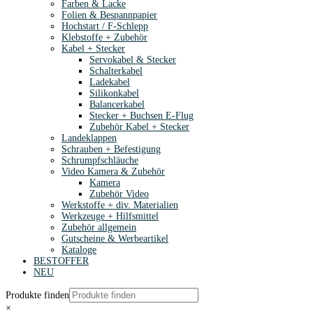
Farben & Lacke
Folien & Bespannpapier
Hochstart / F-Schlepp
Klebstoffe + Zubehör
Kabel + Stecker
Servokabel & Stecker
Schalterkabel
Ladekabel
Silikonkabel
Balancerkabel
Stecker + Buchsen E-Flug
Zubehör Kabel + Stecker
Landeklappen
Schrauben + Befestigung
Schrumpfschläuche
Video Kamera & Zubehör
Kamera
Zubehör Video
Werkstoffe + div. Materialien
Werkzeuge + Hilfsmittel
Zubehör allgemein
Gutscheine & Werbeartikel
Kataloge
BESTOFFER
NEU
Produkte finden
×