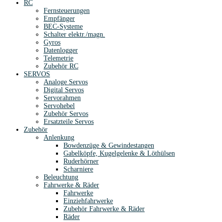
RC
Fernsteuerungen
Empfänger
BEC-Systeme
Schalter elektr./magn.
Gyros
Datenlogger
Telemetrie
Zubehör RC
SERVOS
Analoge Servos
Digital Servos
Servorahmen
Servohebel
Zubehör Servos
Ersatzteile Servos
Zubehör
Anlenkung
Bowdenzüge & Gewindestangen
Gabelköpfe, Kugelgelenke & Löthülsen
Ruderhörner
Scharniere
Beleuchtung
Fahrwerke & Räder
Fahrwerke
Einziehfahrwerke
Zubehör Fahrwerke & Räder
Räder