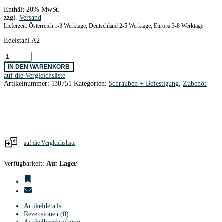
Enthält 20% MwSt.
zzgl.
Versand
Lieferzeit: Österreich 1-3 Werktage, Deutschland 2-5 Werktage, Europa 3-8 Werktage
Edelstahl A2
Innensechskantschr.
DIN912
IN DEN WARENKORB
Edelstahl
auf die Vergleichsliste
M4
Artikelnummer:
130751
Kategorien:
Schrauben + Befestigung
,
Zubehör
x
50
/
10
Stk.
Menge
auf die Vergleichsliste
Verfügbarkeit:
Auf Lager
Artikeldetails
Rezensionen (0)
Artikelbeschreibung