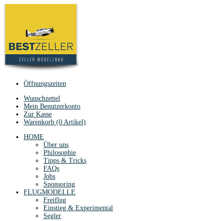
Öffnungszeiten
Wunschzettel
Mein Benutzerkonto
Zur Kasse
Warenkorb (0 Artikel)
HOME
Über uns
Philosophie
Tipps & Tricks
FAQs
Jobs
Sponsoring
FLUGMODELLE
Freiflug
Einstieg & Experimental
Segler