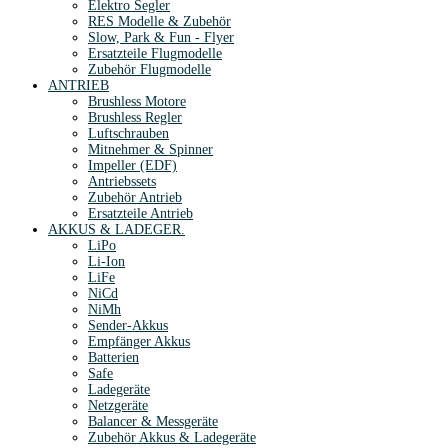
Elektro Segler
RES Modelle & Zubehör
Slow, Park & Fun - Flyer
Ersatzteile Flugmodelle
Zubehör Flugmodelle
ANTRIEB
Brushless Motore
Brushless Regler
Luftschrauben
Mitnehmer & Spinner
Impeller (EDF)
Antriebssets
Zubehör Antrieb
Ersatzteile Antrieb
AKKUS & LADEGER.
LiPo
Li-Ion
LiFe
NiCd
NiMh
Sender-Akkus
Empfänger Akkus
Batterien
Safe
Ladegeräte
Netzgeräte
Balancer & Messgeräte
Zubehör Akkus & Ladegeräte