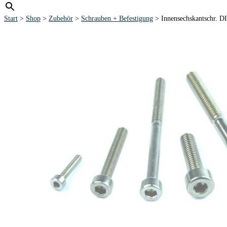
Start
>
Shop
>
Zubehör
>
Schrauben + Befestigung
> Innensechskantschr. DI