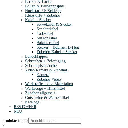
Farben & Lacke
Folien & Bespannpapier
Hochstart / F-Schlepp
Klebstoffe + Zubehör
Kabel + Stecker
Servokabel & Stecker
Schalterkabel
Ladekabel
Silikonkabel
Balancerkabel
Stecker + Buchsen E-Flug
Zubehör Kabel + Stecker
Landeklappen
Schrauben + Befestigung
Schrumpfschläuche
Video Kamera & Zubehör
Kamera
Zubehör Video
Werkstoffe + div. Materialien
Werkzeuge + Hilfsmittel
Zubehör allgemein
Gutscheine & Werbeartikel
Kataloge
BESTOFFER
NEU
Produkte finden
×