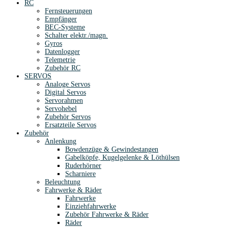
RC
Fernsteuerungen
Empfänger
BEC-Systeme
Schalter elektr./magn.
Gyros
Datenlogger
Telemetrie
Zubehör RC
SERVOS
Analoge Servos
Digital Servos
Servorahmen
Servohebel
Zubehör Servos
Ersatzteile Servos
Zubehör
Anlenkung
Bowdenzüge & Gewindestangen
Gabelköpfe, Kugelgelenke & Löthülsen
Ruderhörner
Scharniere
Beleuchtung
Fahrwerke & Räder
Fahrwerke
Einziehfahrwerke
Zubehör Fahrwerke & Räder
Räder