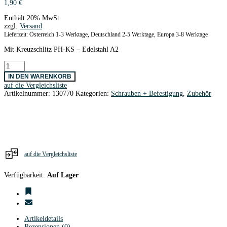
1,90
€
Enthält 20% MwSt.
zzgl.
Versand
Lieferzeit: Österreich 1-3 Werktage, Deutschland 2-5 Werktage, Europa 3-8 Werktage
Mit Kreuzschlitz PH-KS – Edelstahl A2
Senkkopfschr.
DIN965A
IN DEN WARENKORB
Edelstahl
auf die Vergleichsliste
M3
Artikelnummer:
130770
Kategorien:
Schrauben + Befestigung
,
Zubehör
x
10
/
10
Stk.
Menge
auf die Vergleichsliste
Verfügbarkeit:
Auf Lager
Artikeldetails
Rezensionen (0)