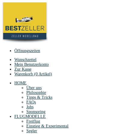
Öffnungszeiten
Wunschzettel
Mein Benutzerkonto
Zur Kasse
Warenkorb (0 Artikel)
HOME
Über uns
Philosophie
Tipps & Tricks
FAQs
Jobs
Sponsoring
FLUGMODELLE
Freiflug
Einstieg & Experimental
Segler