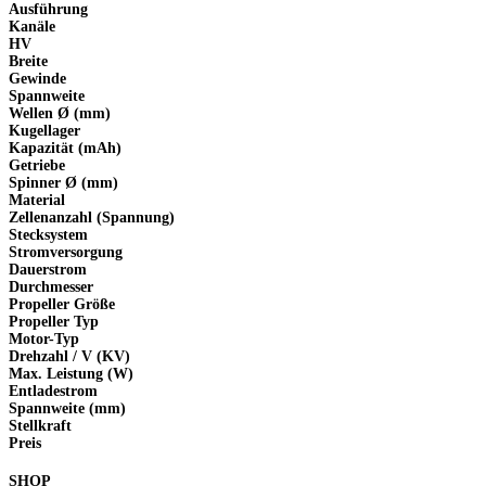
Ausführung
Kanäle
HV
Breite
Gewinde
Spannweite
Wellen Ø (mm)
Kugellager
Kapazität (mAh)
Getriebe
Spinner Ø (mm)
Material
Zellenanzahl (Spannung)
Stecksystem
Stromversorgung
Dauerstrom
Durchmesser
Propeller Größe
Propeller Typ
Motor-Typ
Drehzahl / V (KV)
Max. Leistung (W)
Entladestrom
Spannweite (mm)
Stellkraft
Preis
SHOP