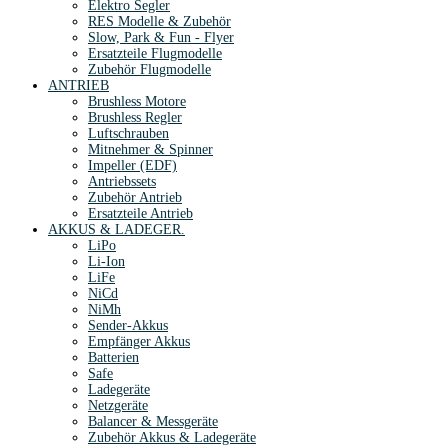
Elektro Segler
RES Modelle & Zubehör
Slow, Park & Fun - Flyer
Ersatzteile Flugmodelle
Zubehör Flugmodelle
ANTRIEB
Brushless Motore
Brushless Regler
Luftschrauben
Mitnehmer & Spinner
Impeller (EDF)
Antriebssets
Zubehör Antrieb
Ersatzteile Antrieb
AKKUS & LADEGER.
LiPo
Li-Ion
LiFe
NiCd
NiMh
Sender-Akkus
Empfänger Akkus
Batterien
Safe
Ladegeräte
Netzgeräte
Balancer & Messgeräte
Zubehör Akkus & Ladegeräte