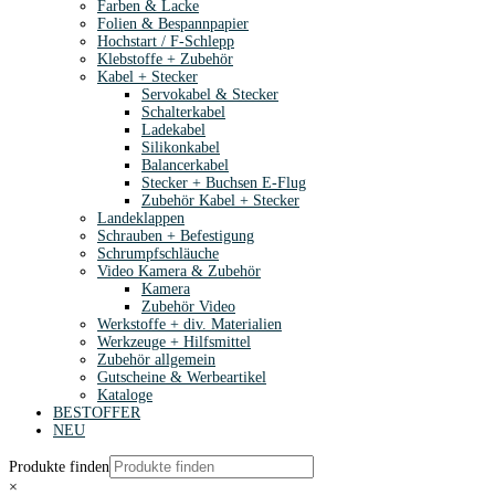
Farben & Lacke
Folien & Bespannpapier
Hochstart / F-Schlepp
Klebstoffe + Zubehör
Kabel + Stecker
Servokabel & Stecker
Schalterkabel
Ladekabel
Silikonkabel
Balancerkabel
Stecker + Buchsen E-Flug
Zubehör Kabel + Stecker
Landeklappen
Schrauben + Befestigung
Schrumpfschläuche
Video Kamera & Zubehör
Kamera
Zubehör Video
Werkstoffe + div. Materialien
Werkzeuge + Hilfsmittel
Zubehör allgemein
Gutscheine & Werbeartikel
Kataloge
BESTOFFER
NEU
Produkte finden
×