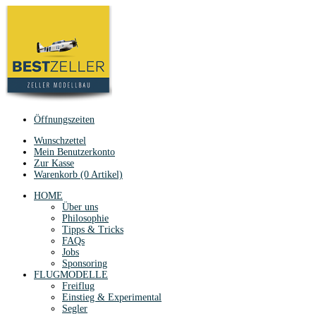
Öffnungszeiten
Wunschzettel
Mein Benutzerkonto
Zur Kasse
Warenkorb (0 Artikel)
HOME
Über uns
Philosophie
Tipps & Tricks
FAQs
Jobs
Sponsoring
FLUGMODELLE
Freiflug
Einstieg & Experimental
Segler