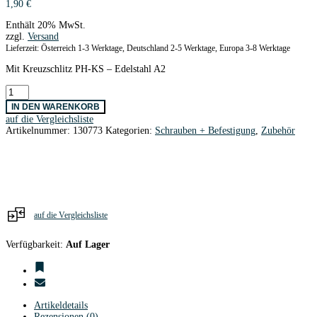
1,90
€
Enthält 20% MwSt.
zzgl.
Versand
Lieferzeit: Österreich 1-3 Werktage, Deutschland 2-5 Werktage, Europa 3-8 Werktage
Mit Kreuzschlitz PH-KS – Edelstahl A2
Senkkopfschr.
DIN965A
IN DEN WARENKORB
Edelstahl
auf die Vergleichsliste
M4
Artikelnummer:
130773
Kategorien:
Schrauben + Befestigung
,
Zubehör
x
10
/
10
Stk.
Menge
auf die Vergleichsliste
Verfügbarkeit:
Auf Lager
Artikeldetails
Rezensionen (0)