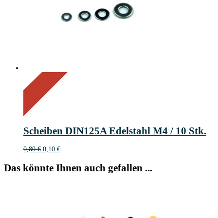
On Sale
Sale!
88%
%
Off
Save 1 €
88
1€
1
Scheiben DIN125A Edelstahl M4 / 10 Stk.
€
Ursprünglicher
Aktueller
0,80
€
0,10
€
Preis
Preis
war:
ist:
Das könnte Ihnen auch gefallen ...
0,80 €
0,10 €.