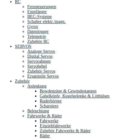
RC
Fernsteuerungen
Empfänger
BEC-Systeme
Schalter elektr./magn.
Gyros
Datenlogger
Telemetrie
Zubehör RC
SERVOS
Analoge Servos
Digital Servos
Servorahmen
Servohebel
Zubehör Servos
Ersatzteile Servos
Zubehör
Anlenkung
Bowdenzüge & Gewindestangen
Gabelköpfe, Kugelgelenke & Löthülsen
Ruderhörner
Scharniere
Beleuchtung
Fahrwerke & Räder
Fahrwerke
Einziehfahrwerke
Zubehör Fahrwerke & Räder
Räder