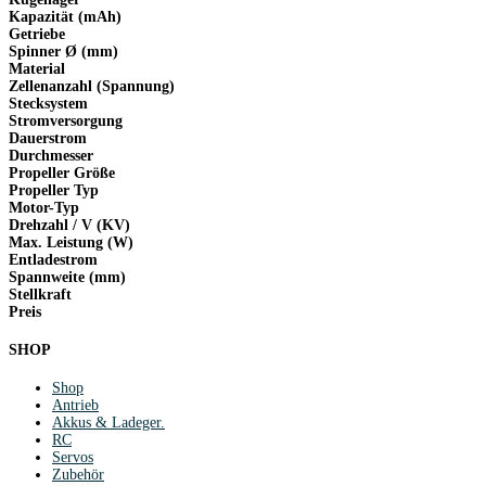
Kapazität (mAh)
Getriebe
Spinner Ø (mm)
Material
Zellenanzahl (Spannung)
Stecksystem
Stromversorgung
Dauerstrom
Durchmesser
Propeller Größe
Propeller Typ
Motor-Typ
Drehzahl / V (KV)
Max. Leistung (W)
Entladestrom
Spannweite (mm)
Stellkraft
Preis
SHOP
Shop
Antrieb
Akkus & Ladeger.
RC
Servos
Zubehör