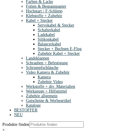
Farben & Lacke
Folien & Bespannpapier
Hochstart / F-Schlepp
Klebstoffe + Zubehör
Kabel + Stecker
Servokabel & Stecker
Schalterkabel
Ladekabel
Silikonkabel
Balancerkabel
Stecker + Buchsen E-Flug
Zubehör Kabel + Stecker
Landeklappen
Schrauben + Befestigung
Schrumpfschläuche
Video Kamera & Zubehör
Kamera
Zubehör Video
Werkstoffe + div. Materialien
Werkzeuge + Hilfsmittel
Zubehör allgemein
Gutscheine & Werbeartikel
Kataloge
BESTOFFER
NEU
Produkte finden
×