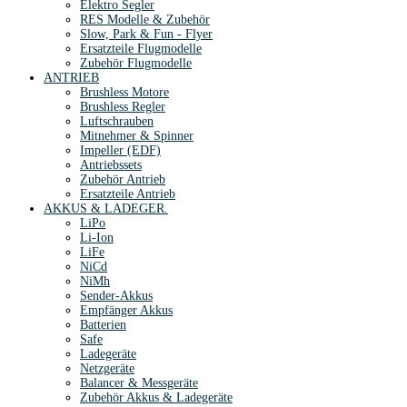
Elektro Segler
RES Modelle & Zubehör
Slow, Park & Fun - Flyer
Ersatzteile Flugmodelle
Zubehör Flugmodelle
ANTRIEB
Brushless Motore
Brushless Regler
Luftschrauben
Mitnehmer & Spinner
Impeller (EDF)
Antriebssets
Zubehör Antrieb
Ersatzteile Antrieb
AKKUS & LADEGER.
LiPo
Li-Ion
LiFe
NiCd
NiMh
Sender-Akkus
Empfänger Akkus
Batterien
Safe
Ladegeräte
Netzgeräte
Balancer & Messgeräte
Zubehör Akkus & Ladegeräte