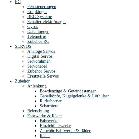
RC
Fernsteuerungen
Empfänger
BEC-Systeme
Schalter elektr./magn.
Gyros
Datenlogger
Telemetrie
Zubehör RC
SERVOS
Analoge Servos
Digital Servos
Servorahmen
Servohebel
Zubehör Servos
Ersatzteile Servos
Zubehör
Anlenkung
Bowdenzüge & Gewindestangen
Gabelköpfe, Kugelgelenke & Löthülsen
Ruderhörner
Scharniere
Beleuchtung
Fahrwerke & Räder
Fahrwerke
Einziehfahrwerke
Zubehör Fahrwerke & Räder
Räder