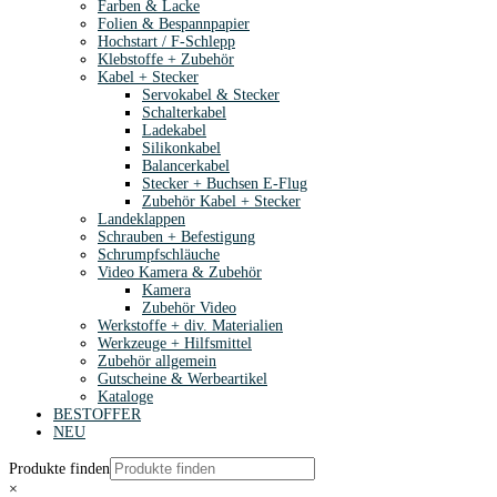
Farben & Lacke
Folien & Bespannpapier
Hochstart / F-Schlepp
Klebstoffe + Zubehör
Kabel + Stecker
Servokabel & Stecker
Schalterkabel
Ladekabel
Silikonkabel
Balancerkabel
Stecker + Buchsen E-Flug
Zubehör Kabel + Stecker
Landeklappen
Schrauben + Befestigung
Schrumpfschläuche
Video Kamera & Zubehör
Kamera
Zubehör Video
Werkstoffe + div. Materialien
Werkzeuge + Hilfsmittel
Zubehör allgemein
Gutscheine & Werbeartikel
Kataloge
BESTOFFER
NEU
Produkte finden
×