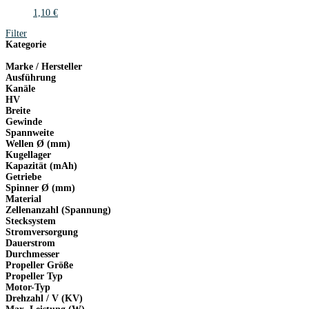
1,10
€
Filter
Kategorie
Marke / Hersteller
Ausführung
Kanäle
HV
Breite
Gewinde
Spannweite
Wellen Ø (mm)
Kugellager
Kapazität (mAh)
Getriebe
Spinner Ø (mm)
Material
Zellenanzahl (Spannung)
Stecksystem
Stromversorgung
Dauerstrom
Durchmesser
Propeller Größe
Propeller Typ
Motor-Typ
Drehzahl / V (KV)