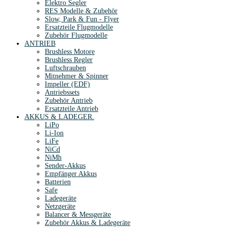
Elektro Segler
RES Modelle & Zubehör
Slow, Park & Fun - Flyer
Ersatzteile Flugmodelle
Zubehör Flugmodelle
ANTRIEB
Brushless Motore
Brushless Regler
Luftschrauben
Mitnehmer & Spinner
Impeller (EDF)
Antriebssets
Zubehör Antrieb
Ersatzteile Antrieb
AKKUS & LADEGER.
LiPo
Li-Ion
LiFe
NiCd
NiMh
Sender-Akkus
Empfänger Akkus
Batterien
Safe
Ladegeräte
Netzgeräte
Balancer & Messgeräte
Zubehör Akkus & Ladegeräte