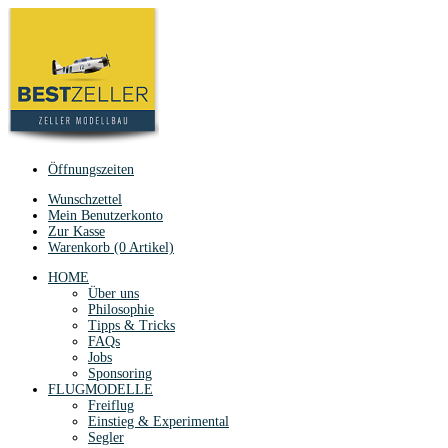
Öffnungszeiten
Wunschzettel
Mein Benutzerkonto
Zur Kasse
Warenkorb (0 Artikel)
HOME
Über uns
Philosophie
Tipps & Tricks
FAQs
Jobs
Sponsoring
FLUGMODELLE
Freiflug
Einstieg & Experimental
Segler