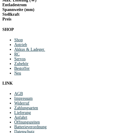
Max. Leistung (W)
Entladestrom
Spannweite (mm)
Stellkraft
Preis
SHOP
Shop
Antrieb
Akkus & Ladeger.
RC
Servos
Zubehör
Bestoffer
Neu
LINK
AGB
Impressum
Widerruf
Zahlungsarten
Lieferung
Anfahrt
Öffnungszeiten
Batterieverordnung
Datenschutz