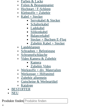
Farben & Lacke
Folien & Bespannpapier
Hochstart / F-Schlepp
Klebstoffe + Zubehör
Kabel + Stecker
Servokabel & Stecker
Schalterkabel
Ladekabel
Silikonkabel
Balancerkabel
Stecker + Buchsen E-Flug
Zubehör Kabel + Stecker
Landeklappen
Schrauben + Befestigung
Schrumpfschläuche
Video Kamera & Zubehör
Kamera
Zubehör Video
Werkstoffe + div. Materialien
Werkzeuge + Hilfsmittel
Zubehör allgemein
Gutscheine & Werbeartikel
Kataloge
BESTOFFER
NEU
Produkte finden
×