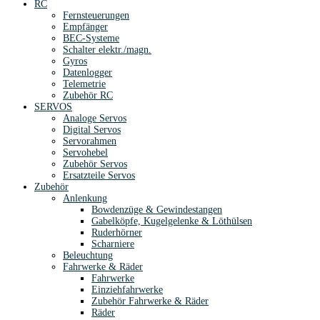
RC
Fernsteuerungen
Empfänger
BEC-Systeme
Schalter elektr./magn.
Gyros
Datenlogger
Telemetrie
Zubehör RC
SERVOS
Analoge Servos
Digital Servos
Servorahmen
Servohebel
Zubehör Servos
Ersatzteile Servos
Zubehör
Anlenkung
Bowdenzüge & Gewindestangen
Gabelköpfe, Kugelgelenke & Löthülsen
Ruderhörner
Scharniere
Beleuchtung
Fahrwerke & Räder
Fahrwerke
Einziehfahrwerke
Zubehör Fahrwerke & Räder
Räder