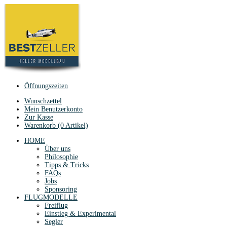
Öffnungszeiten
Wunschzettel
Mein Benutzerkonto
Zur Kasse
Warenkorb (0 Artikel)
HOME
Über uns
Philosophie
Tipps & Tricks
FAQs
Jobs
Sponsoring
FLUGMODELLE
Freiflug
Einstieg & Experimental
Segler