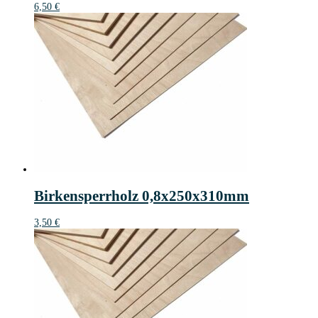
6,50
€
Birkensperrholz 0,8x250x310mm
3,50
€