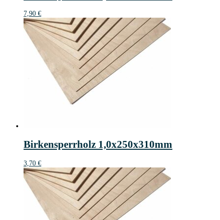
7,90
€
Birkensperrholz 1,0x250x310mm
3,70
€