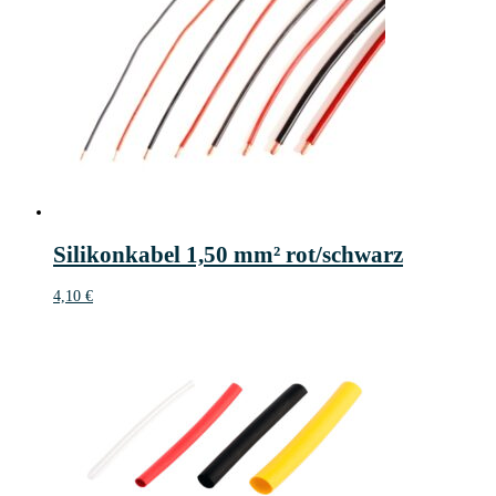
Silikonkabel 1,50 mm² rot/schwarz
4,10
€