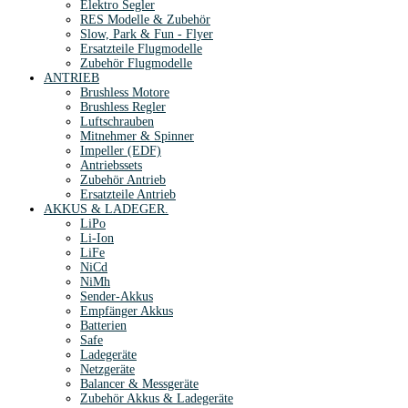
Elektro Segler
RES Modelle & Zubehör
Slow, Park & Fun - Flyer
Ersatzteile Flugmodelle
Zubehör Flugmodelle
ANTRIEB
Brushless Motore
Brushless Regler
Luftschrauben
Mitnehmer & Spinner
Impeller (EDF)
Antriebssets
Zubehör Antrieb
Ersatzteile Antrieb
AKKUS & LADEGER.
LiPo
Li-Ion
LiFe
NiCd
NiMh
Sender-Akkus
Empfänger Akkus
Batterien
Safe
Ladegeräte
Netzgeräte
Balancer & Messgeräte
Zubehör Akkus & Ladegeräte