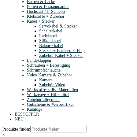
Farben & Lacke
Folien & Bespannpapier
Hochstart / F-Schlepp
Klebstoffe + Zubehör
Kabel + Stecker
Servokabel & Stecker
Schalterkabel
Ladekabel
Silikonkabel
Balancerkabel
Stecker + Buchsen E-Flug
Zubehör Kabel + Stecker
Landeklappen
Schrauben + Befestigung
Schrumpfschläuche
Video Kamera & Zubehör
Kamera
Zubehör Video
Werkstoffe + div. Materialien
Werkzeuge + Hilfsmittel
Zubehör allgemein
Gutscheine & Werbeartikel
Kataloge
BESTOFFER
NEU
Produkte finden
×