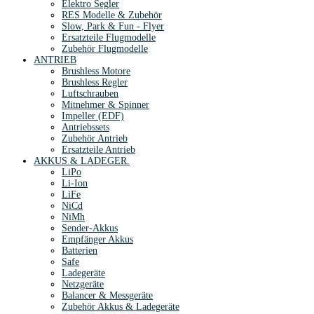
Elektro Segler
RES Modelle & Zubehör
Slow, Park & Fun - Flyer
Ersatzteile Flugmodelle
Zubehör Flugmodelle
ANTRIEB
Brushless Motore
Brushless Regler
Luftschrauben
Mitnehmer & Spinner
Impeller (EDF)
Antriebssets
Zubehör Antrieb
Ersatzteile Antrieb
AKKUS & LADEGER.
LiPo
Li-Ion
LiFe
NiCd
NiMh
Sender-Akkus
Empfänger Akkus
Batterien
Safe
Ladegeräte
Netzgeräte
Balancer & Messgeräte
Zubehör Akkus & Ladegeräte