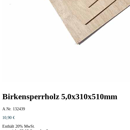
Birkensperrholz 5,0x310x510mm
A.Nr. 132439
10,90
€
Enthält 20% MwSt.