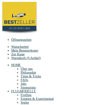
Öffnungszeiten
Wunschzettel
Mein Benutzerkonto
Zur Kasse
Warenkorb (0 Artikel)
HOME
Über uns
Philosophie
Tipps & Tricks
FAQs
Jobs
Sponsoring
FLUGMODELLE
Freiflug
Einstieg & Experimental
Segler