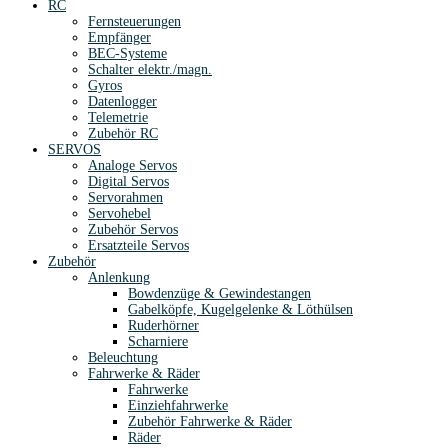
RC
Fernsteuerungen
Empfänger
BEC-Systeme
Schalter elektr./magn.
Gyros
Datenlogger
Telemetrie
Zubehör RC
SERVOS
Analoge Servos
Digital Servos
Servorahmen
Servohebel
Zubehör Servos
Ersatzteile Servos
Zubehör
Anlenkung
Bowdenzüge & Gewindestangen
Gabelköpfe, Kugelgelenke & Löthülsen
Ruderhörner
Scharniere
Beleuchtung
Fahrwerke & Räder
Fahrwerke
Einziehfahrwerke
Zubehör Fahrwerke & Räder
Räder