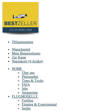
Öffnungszeiten
Wunschzettel
Mein Benutzerkonto
Zur Kasse
Warenkorb (0 Artikel)
HOME
Über uns
Philosophie
Tipps & Tricks
FAQs
Jobs
Sponsoring
FLUGMODELLE
Freiflug
Einstieg & Experimental
Segler