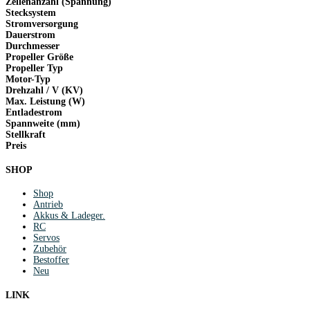
Zellenanzahl (Spannung)
Stecksystem
Stromversorgung
Dauerstrom
Durchmesser
Propeller Größe
Propeller Typ
Motor-Typ
Drehzahl / V (KV)
Max. Leistung (W)
Entladestrom
Spannweite (mm)
Stellkraft
Preis
SHOP
Shop
Antrieb
Akkus & Ladeger.
RC
Servos
Zubehör
Bestoffer
Neu
LINK