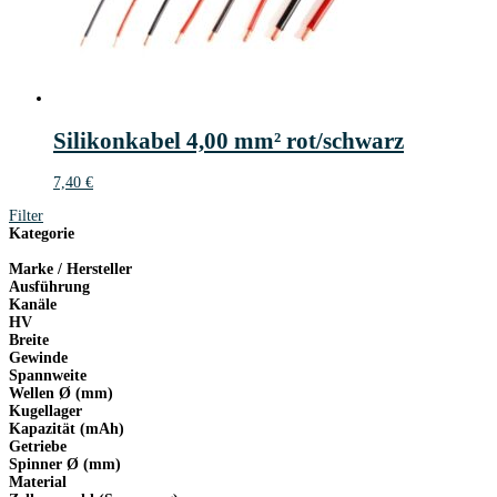
Silikonkabel 4,00 mm² rot/schwarz
7,40
€
Filter
Kategorie
Marke / Hersteller
Ausführung
Kanäle
HV
Breite
Gewinde
Spannweite
Wellen Ø (mm)
Kugellager
Kapazität (mAh)
Getriebe
Spinner Ø (mm)
Material