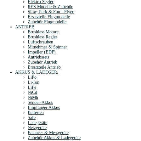
Elektro Segler
RES Modelle & Zubehör
Slow, Park & Fun - Flyer
Ersatzteile Flugmodelle
Zubehör Flugmodelle
ANTRIEB
Brushless Motore
Brushless Regler
Luftschrauben
Mitnehmer & Spinner
Impeller (EDF)
Antriebssets
Zubehör Antrieb
Ersatzteile Antrieb
AKKUS & LADEGER.
LiPo
Li-Ion
LiFe
NiCd
NiMh
Sender-Akkus
Empfänger Akkus
Batterien
Safe
Ladegeräte
Netzgeräte
Balancer & Messgeräte
Zubehör Akkus & Ladegeräte