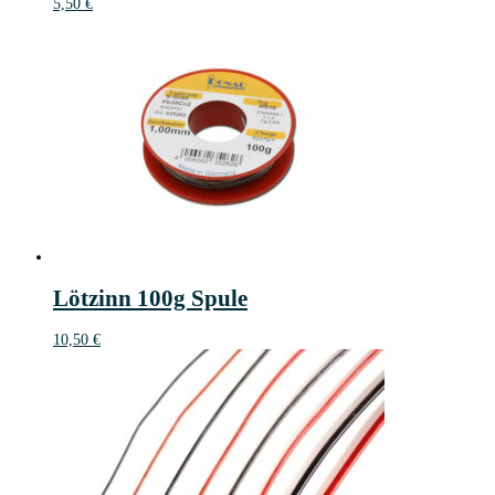
5,50
€
Lötzinn 100g Spule
10,50
€