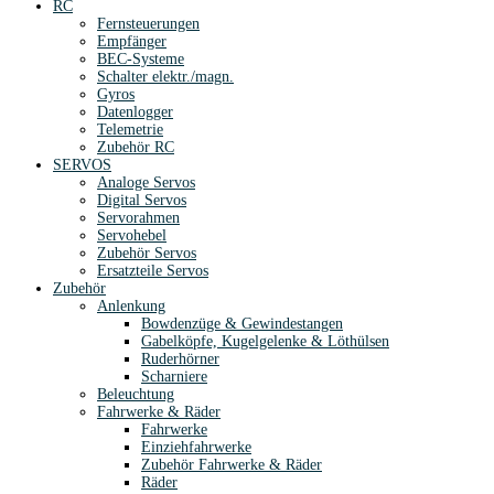
RC
Fernsteuerungen
Empfänger
BEC-Systeme
Schalter elektr./magn.
Gyros
Datenlogger
Telemetrie
Zubehör RC
SERVOS
Analoge Servos
Digital Servos
Servorahmen
Servohebel
Zubehör Servos
Ersatzteile Servos
Zubehör
Anlenkung
Bowdenzüge & Gewindestangen
Gabelköpfe, Kugelgelenke & Löthülsen
Ruderhörner
Scharniere
Beleuchtung
Fahrwerke & Räder
Fahrwerke
Einziehfahrwerke
Zubehör Fahrwerke & Räder
Räder