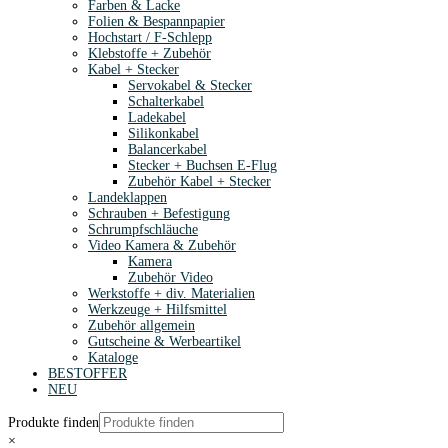
Farben & Lacke
Folien & Bespannpapier
Hochstart / F-Schlepp
Klebstoffe + Zubehör
Kabel + Stecker
Servokabel & Stecker
Schalterkabel
Ladekabel
Silikonkabel
Balancerkabel
Stecker + Buchsen E-Flug
Zubehör Kabel + Stecker
Landeklappen
Schrauben + Befestigung
Schrumpfschläuche
Video Kamera & Zubehör
Kamera
Zubehör Video
Werkstoffe + div. Materialien
Werkzeuge + Hilfsmittel
Zubehör allgemein
Gutscheine & Werbeartikel
Kataloge
BESTOFFER
NEU
Produkte finden
×