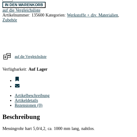
hart
IN DEN WARENKORB
5,0
auf die Vergleichsliste
x
Artikelnummer:
135600
Kategorien:
Werkstoffe + div. Materialien
,
4,2
Zubehör
x
1000mm
Menge
auf die Vergleichsliste
Verfügbarkeit:
Auf Lager
Artikelbeschreibung
Artikeldetails
Rezensionen (0)
Beschreibung
Messingrohr hart 5,0/4,2, ca. 1000 mm lang, nahtlos.