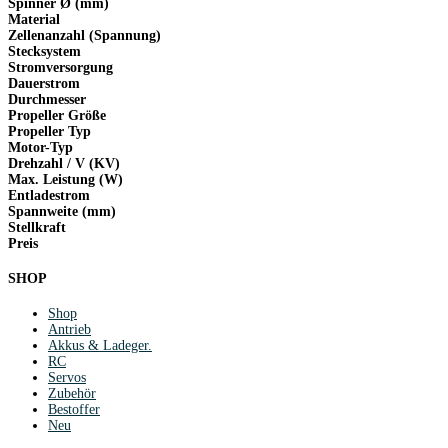
Spinner Ø (mm)
Material
Zellenanzahl (Spannung)
Stecksystem
Stromversorgung
Dauerstrom
Durchmesser
Propeller Größe
Propeller Typ
Motor-Typ
Drehzahl / V (KV)
Max. Leistung (W)
Entladestrom
Spannweite (mm)
Stellkraft
Preis
SHOP
Shop
Antrieb
Akkus & Ladeger.
RC
Servos
Zubehör
Bestoffer
Neu