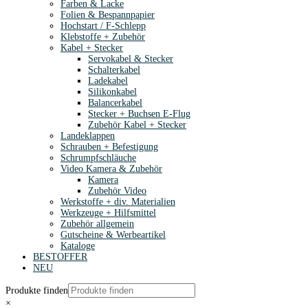
Farben & Lacke
Folien & Bespannpapier
Hochstart / F-Schlepp
Klebstoffe + Zubehör
Kabel + Stecker
Servokabel & Stecker
Schalterkabel
Ladekabel
Silikonkabel
Balancerkabel
Stecker + Buchsen E-Flug
Zubehör Kabel + Stecker
Landeklappen
Schrauben + Befestigung
Schrumpfschläuche
Video Kamera & Zubehör
Kamera
Zubehör Video
Werkstoffe + div. Materialien
Werkzeuge + Hilfsmittel
Zubehör allgemein
Gutscheine & Werbeartikel
Kataloge
BESTOFFER
NEU
Produkte finden
×