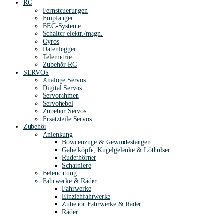
RC
Fernsteuerungen
Empfänger
BEC-Systeme
Schalter elektr./magn.
Gyros
Datenlogger
Telemetrie
Zubehör RC
SERVOS
Analoge Servos
Digital Servos
Servorahmen
Servohebel
Zubehör Servos
Ersatzteile Servos
Zubehör
Anlenkung
Bowdenzüge & Gewindestangen
Gabelköpfe, Kugelgelenke & Löthülsen
Ruderhörner
Scharniere
Beleuchtung
Fahrwerke & Räder
Fahrwerke
Einziehfahrwerke
Zubehör Fahrwerke & Räder
Räder