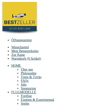
Öffnungszeiten
Wunschzettel
Mein Benutzerkonto
Zur Kasse
Warenkorb (0 Artikel)
HOME
Über uns
Philosophie
Tipps & Tricks
FAQs
Jobs
Sponsoring
FLUGMODELLE
Freiflug
Einstieg & Experimental
Segler