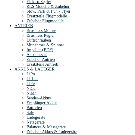
Elektro Segler
RES Modelle & Zubehör
Slow, Park & Fun - Flyer
Ersatzteile Flugmodelle
Zubehör Flugmodelle
ANTRIEB
Brushless Motore
Brushless Regler
Luftschrauben
Mitnehmer & Spinner
Impeller (EDF)
Antriebssets
Zubehör Antrieb
Ersatzteile Antrieb
AKKUS & LADEGER.
LiPo
Li-Ion
LiFe
NiCd
NiMh
Sender-Akkus
Empfänger Akkus
Batterien
Safe
Ladegeräte
Netzgeräte
Balancer & Messgeräte
Zubehör Akkus & Ladegeräte