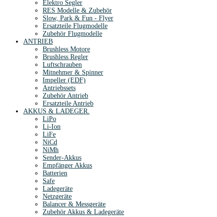
Elektro Segler
RES Modelle & Zubehör
Slow, Park & Fun - Flyer
Ersatzteile Flugmodelle
Zubehör Flugmodelle
ANTRIEB
Brushless Motore
Brushless Regler
Luftschrauben
Mitnehmer & Spinner
Impeller (EDF)
Antriebssets
Zubehör Antrieb
Ersatzteile Antrieb
AKKUS & LADEGER.
LiPo
Li-Ion
LiFe
NiCd
NiMh
Sender-Akkus
Empfänger Akkus
Batterien
Safe
Ladegeräte
Netzgeräte
Balancer & Messgeräte
Zubehör Akkus & Ladegeräte