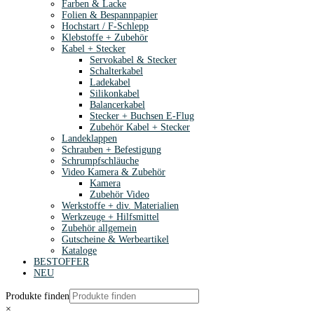
Farben & Lacke
Folien & Bespannpapier
Hochstart / F-Schlepp
Klebstoffe + Zubehör
Kabel + Stecker
Servokabel & Stecker
Schalterkabel
Ladekabel
Silikonkabel
Balancerkabel
Stecker + Buchsen E-Flug
Zubehör Kabel + Stecker
Landeklappen
Schrauben + Befestigung
Schrumpfschläuche
Video Kamera & Zubehör
Kamera
Zubehör Video
Werkstoffe + div. Materialien
Werkzeuge + Hilfsmittel
Zubehör allgemein
Gutscheine & Werbeartikel
Kataloge
BESTOFFER
NEU
Produkte finden
×