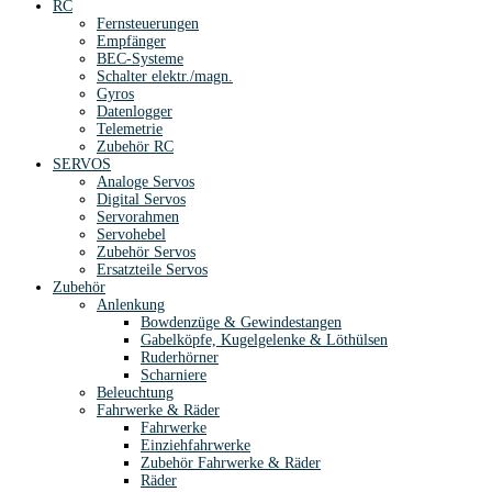
RC
Fernsteuerungen
Empfänger
BEC-Systeme
Schalter elektr./magn.
Gyros
Datenlogger
Telemetrie
Zubehör RC
SERVOS
Analoge Servos
Digital Servos
Servorahmen
Servohebel
Zubehör Servos
Ersatzteile Servos
Zubehör
Anlenkung
Bowdenzüge & Gewindestangen
Gabelköpfe, Kugelgelenke & Löthülsen
Ruderhörner
Scharniere
Beleuchtung
Fahrwerke & Räder
Fahrwerke
Einziehfahrwerke
Zubehör Fahrwerke & Räder
Räder