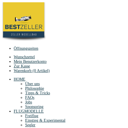
Öffnungszeiten
Wunschzettel
Mein Benutzerkonto
Zur Kasse
Warenkorb (0 Artikel)
HOME
Über uns
Philosophie
Tipps & Tricks
FAQs
Jobs
Sponsoring
FLUGMODELLE
Freiflug
Einstieg & Experimental
Segler