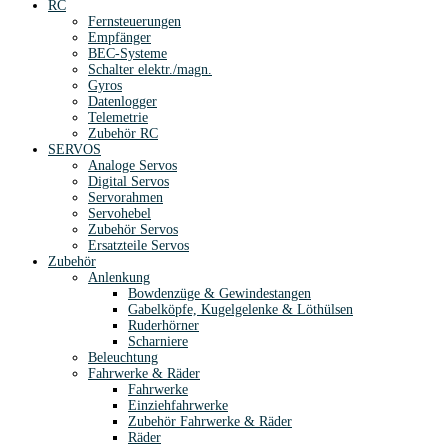
RC
Fernsteuerungen
Empfänger
BEC-Systeme
Schalter elektr./magn.
Gyros
Datenlogger
Telemetrie
Zubehör RC
SERVOS
Analoge Servos
Digital Servos
Servorahmen
Servohebel
Zubehör Servos
Ersatzteile Servos
Zubehör
Anlenkung
Bowdenzüge & Gewindestangen
Gabelköpfe, Kugelgelenke & Löthülsen
Ruderhörner
Scharniere
Beleuchtung
Fahrwerke & Räder
Fahrwerke
Einziehfahrwerke
Zubehör Fahrwerke & Räder
Räder