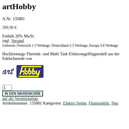
artHobby
A.Nr. 135881
399,90
€
Enthält 20% MwSt.
zzgl.
Versand
Lieferzeit: Österreich 1-3 Werktage, Deutschland 2-5 Werktage, Europa 3-8 Werktage
Hochleistungs Thermik- und Multi Task Elektrosegelflugmodell aus der
Edelschmiede von
Volans-
ECL
IN DEN WARENKORB
80%
auf die Vergleichsliste
ARF
Artikelnummer:
135881
Kategorien:
Elektro Segler
,
Flugmodelle
,
Neu
2700
mm
artHobby
Menge