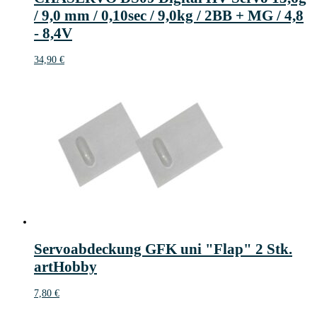
/ 9,0 mm / 0,10sec / 9,0kg / 2BB + MG / 4,8
- 8,4V
34,90
€
Servoabdeckung GFK uni "Flap" 2 Stk.
artHobby
7,80
€