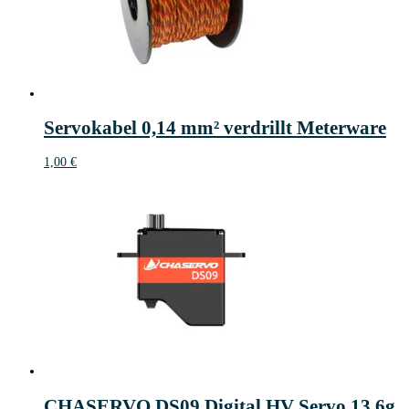
Servokabel 0,14 mm² verdrillt Meterware
1,00
€
CHASERVO DS09 Digital HV Servo 13,6g