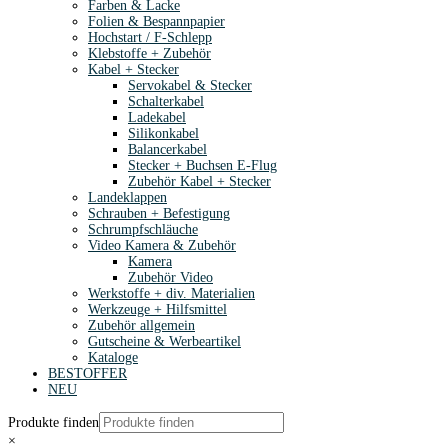
Farben & Lacke
Folien & Bespannpapier
Hochstart / F-Schlepp
Klebstoffe + Zubehör
Kabel + Stecker
Servokabel & Stecker
Schalterkabel
Ladekabel
Silikonkabel
Balancerkabel
Stecker + Buchsen E-Flug
Zubehör Kabel + Stecker
Landeklappen
Schrauben + Befestigung
Schrumpfschläuche
Video Kamera & Zubehör
Kamera
Zubehör Video
Werkstoffe + div. Materialien
Werkzeuge + Hilfsmittel
Zubehör allgemein
Gutscheine & Werbeartikel
Kataloge
BESTOFFER
NEU
Produkte finden
×