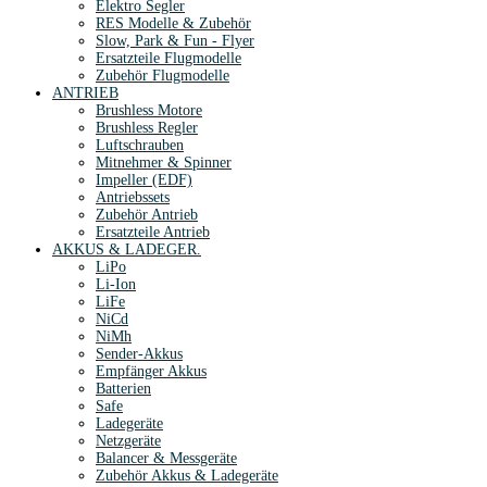
Elektro Segler
RES Modelle & Zubehör
Slow, Park & Fun - Flyer
Ersatzteile Flugmodelle
Zubehör Flugmodelle
ANTRIEB
Brushless Motore
Brushless Regler
Luftschrauben
Mitnehmer & Spinner
Impeller (EDF)
Antriebssets
Zubehör Antrieb
Ersatzteile Antrieb
AKKUS & LADEGER.
LiPo
Li-Ion
LiFe
NiCd
NiMh
Sender-Akkus
Empfänger Akkus
Batterien
Safe
Ladegeräte
Netzgeräte
Balancer & Messgeräte
Zubehör Akkus & Ladegeräte