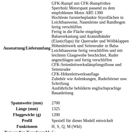
GFK-Rumpf mit CFK-Rumpfröhre
Sperrholz Motorspant passend zu dem
empfohlenen Motor ART-1300
Hochfeste furnierbeplankte Styroflächen in
Leichtbauweise, Nasenleiste und Randbogen
fertig verschliffen
Fertig in die Fläche eingelegte
Balsaverkastung und Aramidbänder
(Elasticflaps) für Querruder und Wölbklappen
Höhenleitwerk und Seitenruder in Balsa
Ausstattung/Lieferumfang
Leichtbauweise fertig verschliffen und mit
leichtem Glasgewebe beschichtet, Ruder
angeschlagen und fertig verschliffen
CFK-Seitenleitwerksdämpfungsflosse und
Seitenruder
CFK-Höhenleitwerksauflage
Zubehör wie Anlenkungen, Ruderhörner usw.
Schriftzug
Ausführliche bebilderte englischsprachige
Bauanleitung
Spannweite (mm)
2700
Länge (mm)
1325
Fluggewicht (g)
1200
Profil
Speziell für dieses Modell entwickelt
Funktionen
H, S, Q, M (Wkl)