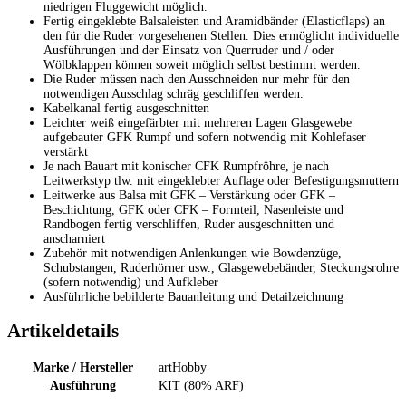
niedrigen Fluggewicht möglich.
Fertig eingeklebte Balsaleisten und Aramidbänder (Elasticflaps) an
den für die Ruder vorgesehenen Stellen. Dies ermöglicht individuelle
Ausführungen und der Einsatz von Querruder und / oder
Wölbklappen können soweit möglich selbst bestimmt werden.
Die Ruder müssen nach den Ausschneiden nur mehr für den
notwendigen Ausschlag schräg geschliffen werden.
Kabelkanal fertig ausgeschnitten
Leichter weiß eingefärbter mit mehreren Lagen Glasgewebe
aufgebauter GFK Rumpf und sofern notwendig mit Kohlefaser
verstärkt
Je nach Bauart mit konischer CFK Rumpfröhre, je nach
Leitwerkstyp tlw. mit eingeklebter Auflage oder Befestigungsmuttern
Leitwerke aus Balsa mit GFK – Verstärkung oder GFK –
Beschichtung, GFK oder CFK – Formteil, Nasenleiste und
Randbogen fertig verschliffen, Ruder ausgeschnitten und
anscharniert
Zubehör mit notwendigen Anlenkungen wie Bowdenzüge,
Schubstangen, Ruderhörner usw., Glasgewebebänder, Steckungsrohre
(sofern notwendig) und Aufkleber
Ausführliche bebilderte Bauanleitung und Detailzeichnung
Artikeldetails
Marke / Hersteller
artHobby
Ausführung
KIT (80% ARF)