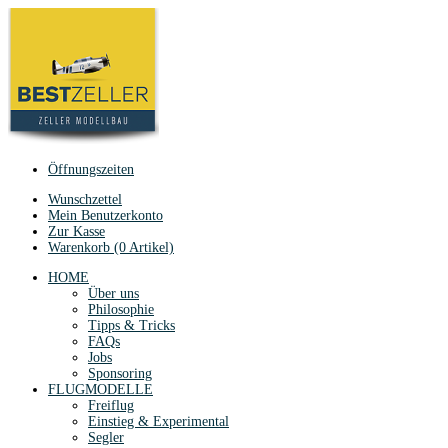
Öffnungszeiten
Wunschzettel
Mein Benutzerkonto
Zur Kasse
Warenkorb (0 Artikel)
HOME
Über uns
Philosophie
Tipps & Tricks
FAQs
Jobs
Sponsoring
FLUGMODELLE
Freiflug
Einstieg & Experimental
Segler