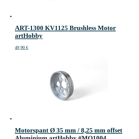
ART-1300 KV1125 Brushless Motor
artHobby
49,90
€
Motorspant Ø 35 mm / 8,25 mm offset
Aluminium artHobby #MO1004