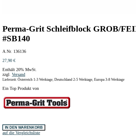
Perma-Grit Schleifblock GROB/FE
#SB140
A.Nr. 136136
27,90
€
Enthält 20% MwSt.
zzgl.
Versand
Lieferzeit: Österreich 1-3 Werktage, Deutschland 2-5 Werktage, Europa 3-8 Werktage
Ein Top Produkt von
Perma-
IN DEN WARENKORB
Grit
auf die Vergleichsliste