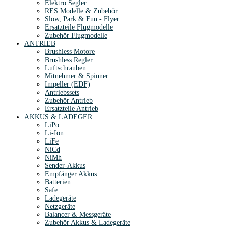
Elektro Segler
RES Modelle & Zubehör
Slow, Park & Fun - Flyer
Ersatzteile Flugmodelle
Zubehör Flugmodelle
ANTRIEB
Brushless Motore
Brushless Regler
Luftschrauben
Mitnehmer & Spinner
Impeller (EDF)
Antriebssets
Zubehör Antrieb
Ersatzteile Antrieb
AKKUS & LADEGER.
LiPo
Li-Ion
LiFe
NiCd
NiMh
Sender-Akkus
Empfänger Akkus
Batterien
Safe
Ladegeräte
Netzgeräte
Balancer & Messgeräte
Zubehör Akkus & Ladegeräte