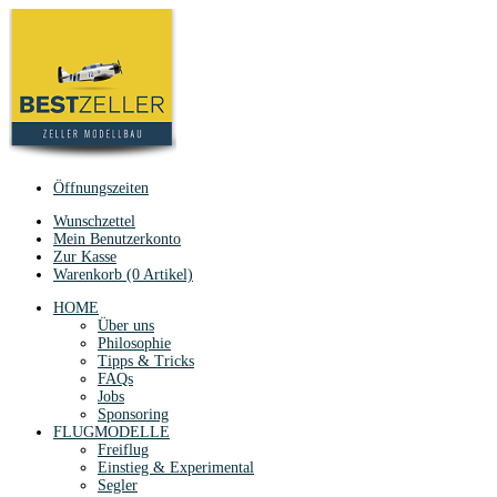
Öffnungszeiten
Wunschzettel
Mein Benutzerkonto
Zur Kasse
Warenkorb (0 Artikel)
HOME
Über uns
Philosophie
Tipps & Tricks
FAQs
Jobs
Sponsoring
FLUGMODELLE
Freiflug
Einstieg & Experimental
Segler