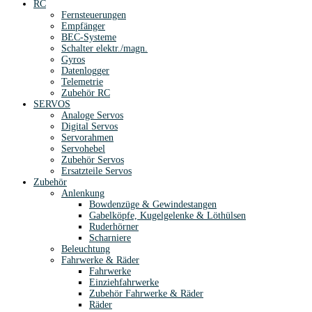
RC
Fernsteuerungen
Empfänger
BEC-Systeme
Schalter elektr./magn.
Gyros
Datenlogger
Telemetrie
Zubehör RC
SERVOS
Analoge Servos
Digital Servos
Servorahmen
Servohebel
Zubehör Servos
Ersatzteile Servos
Zubehör
Anlenkung
Bowdenzüge & Gewindestangen
Gabelköpfe, Kugelgelenke & Löthülsen
Ruderhörner
Scharniere
Beleuchtung
Fahrwerke & Räder
Fahrwerke
Einziehfahrwerke
Zubehör Fahrwerke & Räder
Räder