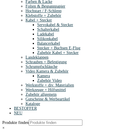
Farben & Lacke
Folien & Bespannpapier
Hochstart / F-Schlepp
Klebstoffe + Zubehör
Kabel + Stecker
Servokabel & Stecker
Schalterkabel
Ladekabel
Silikonkabel
Balancerkabel
Stecker + Buchsen E-Flug
Zubehör Kabel + Stecker
Landeklappen
Schrauben + Befestigung
Schrumpfschläuche
Video Kamera & Zubehör
Kamera
Zubehör Video
Werkstoffe + div. Materialien
Werkzeuge + Hilfsmittel
Zubehör allgemein
Gutscheine & Werbeartikel
Kataloge
BESTOFFER
NEU
Produkte finden
×