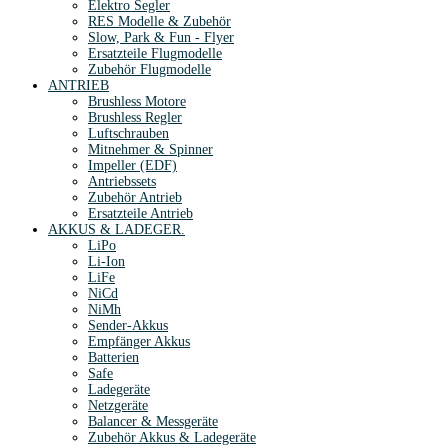
Elektro Segler
RES Modelle & Zubehör
Slow, Park & Fun - Flyer
Ersatzteile Flugmodelle
Zubehör Flugmodelle
ANTRIEB
Brushless Motore
Brushless Regler
Luftschrauben
Mitnehmer & Spinner
Impeller (EDF)
Antriebssets
Zubehör Antrieb
Ersatzteile Antrieb
AKKUS & LADEGER.
LiPo
Li-Ion
LiFe
NiCd
NiMh
Sender-Akkus
Empfänger Akkus
Batterien
Safe
Ladegeräte
Netzgeräte
Balancer & Messgeräte
Zubehör Akkus & Ladegeräte