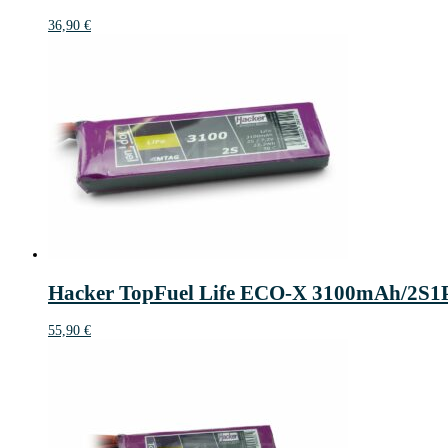
36,90
€
Hacker TopFuel Life ECO-X 3100mAh/2S
55,90
€