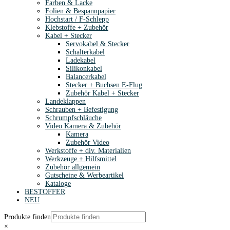
Farben & Lacke
Folien & Bespannpapier
Hochstart / F-Schlepp
Klebstoffe + Zubehör
Kabel + Stecker
Servokabel & Stecker
Schalterkabel
Ladekabel
Silikonkabel
Balancerkabel
Stecker + Buchsen E-Flug
Zubehör Kabel + Stecker
Landeklappen
Schrauben + Befestigung
Schrumpfschläuche
Video Kamera & Zubehör
Kamera
Zubehör Video
Werkstoffe + div. Materialien
Werkzeuge + Hilfsmittel
Zubehör allgemein
Gutscheine & Werbeartikel
Kataloge
BESTOFFER
NEU
Produkte finden
×