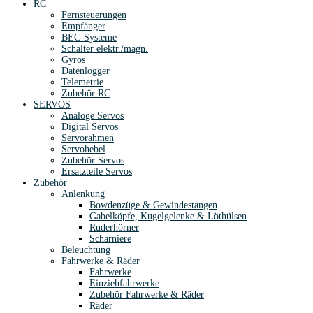
RC
Fernsteuerungen
Empfänger
BEC-Systeme
Schalter elektr./magn.
Gyros
Datenlogger
Telemetrie
Zubehör RC
SERVOS
Analoge Servos
Digital Servos
Servorahmen
Servohebel
Zubehör Servos
Ersatzteile Servos
Zubehör
Anlenkung
Bowdenzüge & Gewindestangen
Gabelköpfe, Kugelgelenke & Löthülsen
Ruderhörner
Scharniere
Beleuchtung
Fahrwerke & Räder
Fahrwerke
Einziehfahrwerke
Zubehör Fahrwerke & Räder
Räder