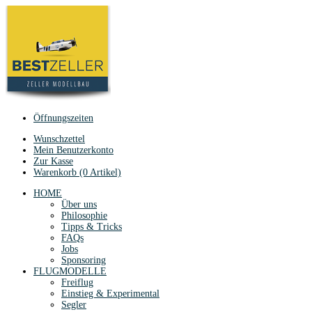
Öffnungszeiten
Wunschzettel
Mein Benutzerkonto
Zur Kasse
Warenkorb (0 Artikel)
HOME
Über uns
Philosophie
Tipps & Tricks
FAQs
Jobs
Sponsoring
FLUGMODELLE
Freiflug
Einstieg & Experimental
Segler