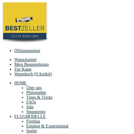
Öffnungszeiten
Wunschzettel
Mein Benutzerkonto
Zur Kasse
Warenkorb (0 Artikel)
HOME
Über uns
Philosophie
Tipps & Tricks
FAQs
Jobs
Sponsoring
FLUGMODELLE
Freiflug
Einstieg & Experimental
Segler