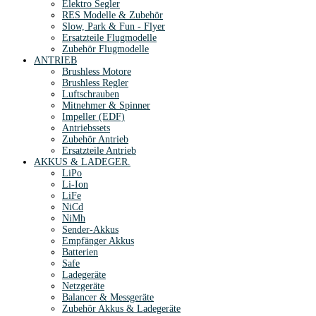
Elektro Segler
RES Modelle & Zubehör
Slow, Park & Fun - Flyer
Ersatzteile Flugmodelle
Zubehör Flugmodelle
ANTRIEB
Brushless Motore
Brushless Regler
Luftschrauben
Mitnehmer & Spinner
Impeller (EDF)
Antriebssets
Zubehör Antrieb
Ersatzteile Antrieb
AKKUS & LADEGER.
LiPo
Li-Ion
LiFe
NiCd
NiMh
Sender-Akkus
Empfänger Akkus
Batterien
Safe
Ladegeräte
Netzgeräte
Balancer & Messgeräte
Zubehör Akkus & Ladegeräte