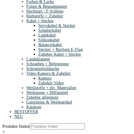
Farben & Lacke
Folien & Bespannpapier
Hochstart / F-Schlepp
Klebstoffe + Zubehör
Kabel + Stecker
Servokabel & Stecker
Schalterkabel
Ladekabel
Silikonkabel
Balancerkabel
Stecker + Buchsen E-Flug
Zubehör Kabel + Stecker
Landeklappen
Schrauben + Befestigung
Schrumpfschläuche
Video Kamera & Zubehör
Kamera
Zubehör Video
Werkstoffe + div. Materialien
Werkzeuge + Hilfsmittel
Zubehör allgemein
Gutscheine & Werbeartikel
Kataloge
BESTOFFER
NEU
Produkte finden
×