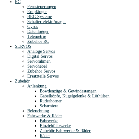
RC
Fernsteuerungen
Empfänger
BEC-Systeme
Schalter elektr./magn.
Gyros
Datenlogger
Telemetrie
Zubehör RC
SERVOS
Analoge Servos
Digital Servos
Servorahmen
Servohebel
Zubehör Servos
Ersatzteile Servos
Zubehör
Anlenkung
Bowdenzüge & Gewindestangen
Gabelköpfe, Kugelgelenke & Löthülsen
Ruderhörner
Scharniere
Beleuchtung
Fahrwerke & Räder
Fahrwerke
Einziehfahrwerke
Zubehör Fahrwerke & Räder
Räder