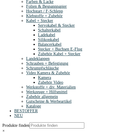
Farben & Lacke
Folien & Bespannpapier
Hochstart / F-Schlepp
Klebstoffe + Zubehör
Kabel + Stecker
Servokabel & Stecker
Schalterkabel
Ladekabel
Silikonkabel
Balancerkabel
Stecker + Buchsen E-Flug
Zubehör Kabel + Stecker
Landeklappen
Schrauben + Befestigung
Schrumpfschläuche
Video Kamera & Zubehör
Kamera
Zubehör Video
Werkstoffe + div. Materialien
Werkzeuge + Hilfsmittel
Zubehör allgemein
Gutscheine & Werbeartikel
Kataloge
BESTOFFER
NEU
Produkte finden
×