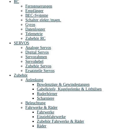
RC
Fernsteuerungen
Empfänger
BEC-Systeme
Schalter elektr./magn.
Gyros
Datenlogger
Telemetrie
Zubehör RC
SERVOS
Analoge Servos
Digital Servos
Servorahmen
Servohebel
Zubehör Servos
Ersatzteile Servos
Zubehör
Anlenkung
Bowdenzüge & Gewindestangen
Gabelköpfe, Kugelgelenke & Löthülsen
Ruderhörner
Scharniere
Beleuchtung
Fahrwerke & Räder
Fahrwerke
Einziehfahrwerke
Zubehör Fahrwerke & Räder
Räder