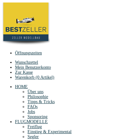
Öffnungszeiten
Wunschzettel
Mein Benutzerkonto
Zur Kasse
Warenkorb (0 Artikel)
HOME
Über uns
Philosophie
Tipps & Tricks
FAQs
Jobs
Sponsoring
FLUGMODELLE
Freiflug
Einstieg & Experimental
Segler