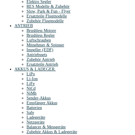
Elektro Segler
RES Modelle & Zubehör
Slow, Park & Fun - Flyer
Ersatzteile Flugmodelle
Zubehör Flugmodelle
ANTRIEB
Brushless Motore
Brushless Regler
Luftschrauben
Mitnehmer & Spinner
Impeller (EDF)
Antriebssets
Zubehör Antrieb
Ersatzteile Antrieb
AKKUS & LADEGER.
LiPo
Li-Ion
LiFe
NiCd
NiMh
Sender-Akkus
Empfänger Akkus
Batterien
Safe
Ladegeräte
Netzgeräte
Balancer & Messgeräte
Zubehör Akkus & Ladegeräte