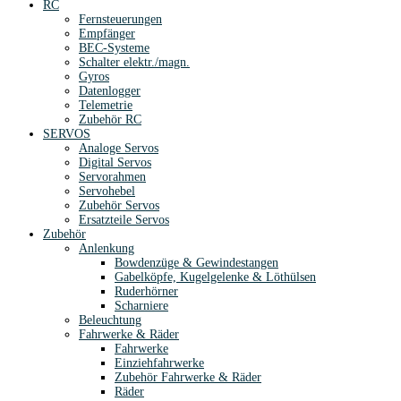
RC
Fernsteuerungen
Empfänger
BEC-Systeme
Schalter elektr./magn.
Gyros
Datenlogger
Telemetrie
Zubehör RC
SERVOS
Analoge Servos
Digital Servos
Servorahmen
Servohebel
Zubehör Servos
Ersatzteile Servos
Zubehör
Anlenkung
Bowdenzüge & Gewindestangen
Gabelköpfe, Kugelgelenke & Löthülsen
Ruderhörner
Scharniere
Beleuchtung
Fahrwerke & Räder
Fahrwerke
Einziehfahrwerke
Zubehör Fahrwerke & Räder
Räder