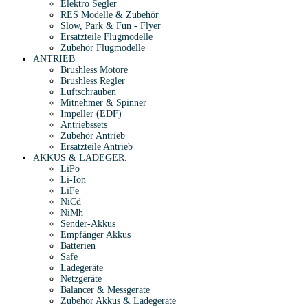
Elektro Segler
RES Modelle & Zubehör
Slow, Park & Fun - Flyer
Ersatzteile Flugmodelle
Zubehör Flugmodelle
ANTRIEB
Brushless Motore
Brushless Regler
Luftschrauben
Mitnehmer & Spinner
Impeller (EDF)
Antriebssets
Zubehör Antrieb
Ersatzteile Antrieb
AKKUS & LADEGER.
LiPo
Li-Ion
LiFe
NiCd
NiMh
Sender-Akkus
Empfänger Akkus
Batterien
Safe
Ladegeräte
Netzgeräte
Balancer & Messgeräte
Zubehör Akkus & Ladegeräte