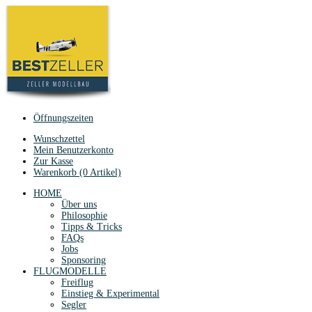
Öffnungszeiten
Wunschzettel
Mein Benutzerkonto
Zur Kasse
Warenkorb (0 Artikel)
HOME
Über uns
Philosophie
Tipps & Tricks
FAQs
Jobs
Sponsoring
FLUGMODELLE
Freiflug
Einstieg & Experimental
Segler