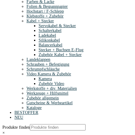
Farben & Lacke
Folien & Bespannpapier
Hochstart / F-Schlepp
Klebstoffe + Zubehör
Kabel + Stecker
Servokabel & Stecker
Schalterkabel
Ladekabel
Silikonkabel
Balancerkabel
Stecker + Buchsen E-Flug
Zubehör Kabel + Stecker
Landeklappen
Schrauben + Befestigung
Schrumpfschläuche
Video Kamera & Zubehör
Kamera
Zubehör Video
Werkstoffe + div. Materialien
Werkzeuge + Hilfsmittel
Zubehör allgemein
Gutscheine & Werbeartikel
Kataloge
BESTOFFER
NEU
Produkte finden
×