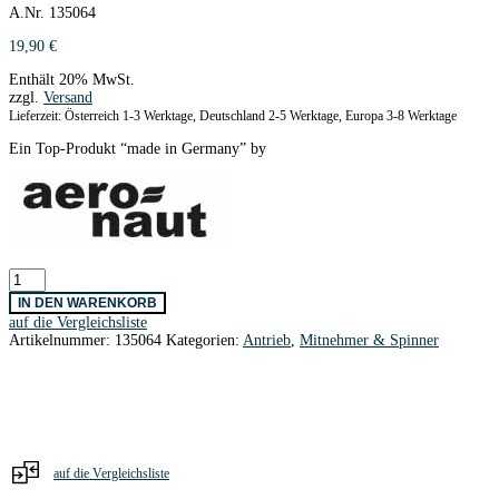
A.Nr. 135064
19,90
€
Enthält 20% MwSt.
zzgl.
Versand
Lieferzeit: Österreich 1-3 Werktage, Deutschland 2-5 Werktage, Europa 3-8 Werktage
Ein Top-Produkt “made in Germany” by
Z-
Spinner
IN DEN WARENKORB
Cool
auf die Vergleichsliste
Nose
Artikelnummer:
135064
Kategorien:
Antrieb
,
Mitnehmer & Spinner
m.Versatz
32
mm
Ø
AERONAUT
Menge
auf die Vergleichsliste