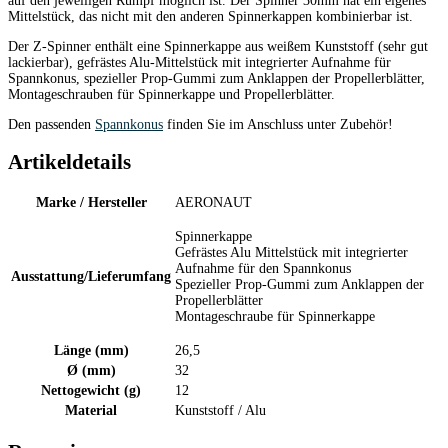
auf den jeweiligen Rumpf möglich ist. Der Spinner 30mm hat ein eigenes
Mittelstück, das nicht mit den anderen Spinnerkappen kombinierbar ist.
Der Z-Spinner enthält eine Spinnerkappe aus weißem Kunststoff (sehr gut
lackierbar), gefrästes Alu-Mittelstück mit integrierter Aufnahme für
Spannkonus, spezieller Prop-Gummi zum Anklappen der Propellerblätter,
Montageschrauben für Spinnerkappe und Propellerblätter.
Den passenden
Spannkonus
finden Sie im Anschluss unter Zubehör!
Artikeldetails
Marke / Hersteller
AERONAUT
Spinnerkappe
Gefrästes Alu Mittelstück mit integrierter
Aufnahme für den Spannkonus
Ausstattung/Lieferumfang
Spezieller Prop-Gummi zum Anklappen der
Propellerblätter
Montageschraube für Spinnerkappe
Länge (mm)
26,5
Ø (mm)
32
Nettogewicht (g)
12
Material
Kunststoff / Alu