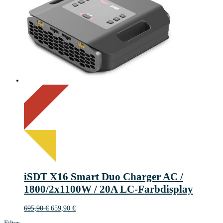
On Sale
Sale!
5%
%
Save 36 €
Off
5
36€
36
€
iSDT X16 Smart Duo Charger AC /
1800/2x1100W / 20A LC-Farbdisplay
Ursprünglicher
Aktueller
695,90
€
659,90
€
Preis
Preis