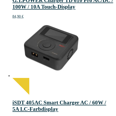
G.T.POWER Charger TD 610 Pro AC/DC /
100W / 10A Touch-Display
84,90
€
iSDT 405AC Smart Charger AC / 60W /
5A LC-Farbdisplay