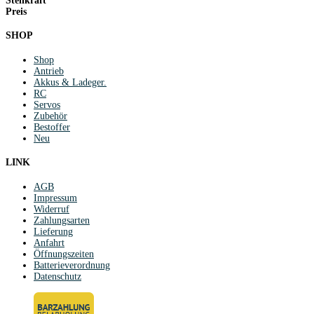
Stellkraft
Preis
SHOP
Shop
Antrieb
Akkus & Ladeger.
RC
Servos
Zubehör
Bestoffer
Neu
LINK
AGB
Impressum
Widerruf
Zahlungsarten
Lieferung
Anfahrt
Öffnungszeiten
Batterieverordnung
Datenschutz