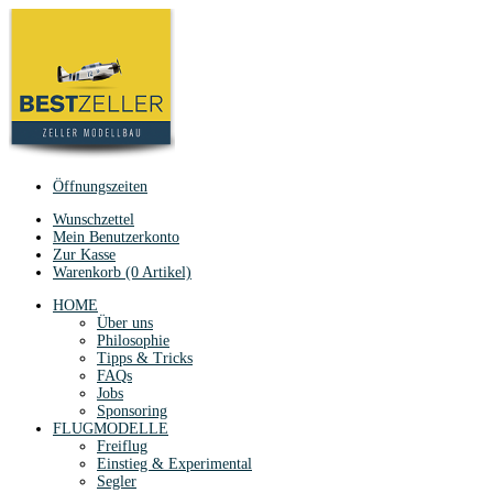
Öffnungszeiten
Wunschzettel
Mein Benutzerkonto
Zur Kasse
Warenkorb (0 Artikel)
HOME
Über uns
Philosophie
Tipps & Tricks
FAQs
Jobs
Sponsoring
FLUGMODELLE
Freiflug
Einstieg & Experimental
Segler