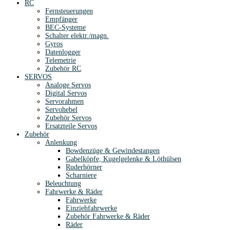
RC
Fernsteuerungen
Empfänger
BEC-Systeme
Schalter elektr./magn.
Gyros
Datenlogger
Telemetrie
Zubehör RC
SERVOS
Analoge Servos
Digital Servos
Servorahmen
Servohebel
Zubehör Servos
Ersatzteile Servos
Zubehör
Anlenkung
Bowdenzüge & Gewindestangen
Gabelköpfe, Kugelgelenke & Löthülsen
Ruderhörner
Scharniere
Beleuchtung
Fahrwerke & Räder
Fahrwerke
Einziehfahrwerke
Zubehör Fahrwerke & Räder
Räder