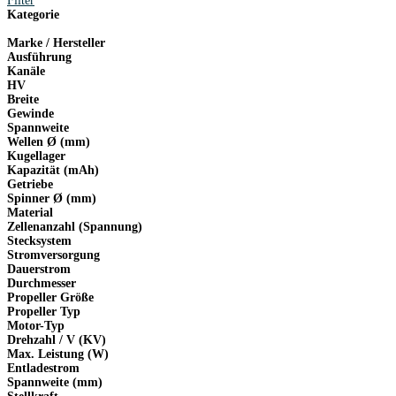
Filter
war:
ist:
Kategorie
695,90 €
659,90 €.
Marke / Hersteller
Ausführung
Kanäle
HV
Breite
Gewinde
Spannweite
Wellen Ø (mm)
Kugellager
Kapazität (mAh)
Getriebe
Spinner Ø (mm)
Material
Zellenanzahl (Spannung)
Stecksystem
Stromversorgung
Dauerstrom
Durchmesser
Propeller Größe
Propeller Typ
Motor-Typ
Drehzahl / V (KV)
Max. Leistung (W)
Entladestrom
Spannweite (mm)