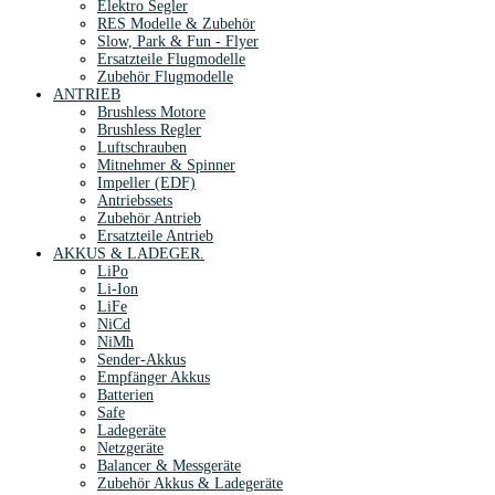
Elektro Segler
RES Modelle & Zubehör
Slow, Park & Fun - Flyer
Ersatzteile Flugmodelle
Zubehör Flugmodelle
ANTRIEB
Brushless Motore
Brushless Regler
Luftschrauben
Mitnehmer & Spinner
Impeller (EDF)
Antriebssets
Zubehör Antrieb
Ersatzteile Antrieb
AKKUS & LADEGER.
LiPo
Li-Ion
LiFe
NiCd
NiMh
Sender-Akkus
Empfänger Akkus
Batterien
Safe
Ladegeräte
Netzgeräte
Balancer & Messgeräte
Zubehör Akkus & Ladegeräte