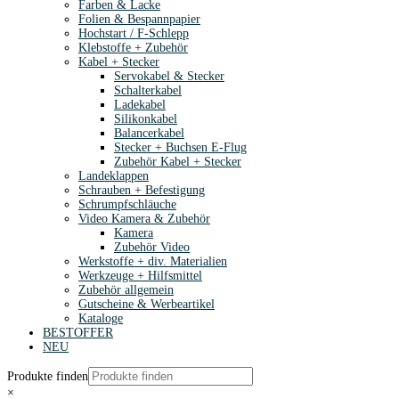
Farben & Lacke
Folien & Bespannpapier
Hochstart / F-Schlepp
Klebstoffe + Zubehör
Kabel + Stecker
Servokabel & Stecker
Schalterkabel
Ladekabel
Silikonkabel
Balancerkabel
Stecker + Buchsen E-Flug
Zubehör Kabel + Stecker
Landeklappen
Schrauben + Befestigung
Schrumpfschläuche
Video Kamera & Zubehör
Kamera
Zubehör Video
Werkstoffe + div. Materialien
Werkzeuge + Hilfsmittel
Zubehör allgemein
Gutscheine & Werbeartikel
Kataloge
BESTOFFER
NEU
Produkte finden
×