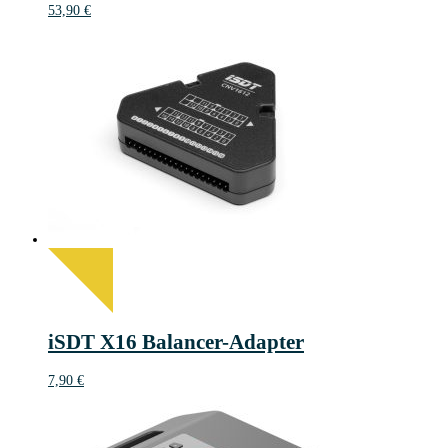
53,90
€
iSDT X16 Balancer-Adapter
7,90
€