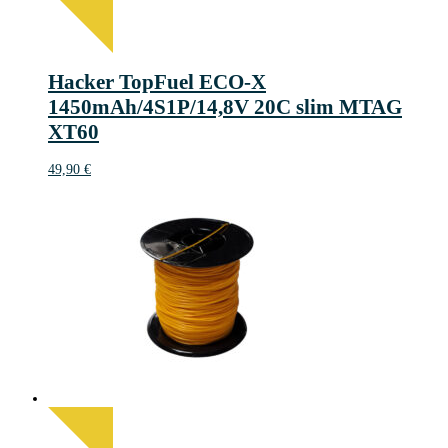
Hacker TopFuel ECO-X
1450mAh/4S1P/14,8V 20C slim MTAG
XT60
49,90
€