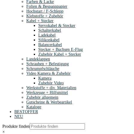
Farben & Lacke
Folien & Bespannpapier
Hochstart / F-Schlepp
Klebstoffe + Zubehör
Kabel + Stecker
Servokabel & Stecker
Schalterkabel
Ladekabel
Silikonkabel
Balancerkabel
Stecker + Buchsen E-Flug
Zubehör Kabel + Stecker
Landeklappen
Schrauben + Befestigung
Schrumpfschläuche
Video Kamera & Zubehör
Kamera
Zubehör Video
Werkstoffe + div. Materialien
Werkzeuge + Hilfsmittel
Zubehör allgemein
Gutscheine & Werbeartikel
Kataloge
BESTOFFER
NEU
Produkte finden
×