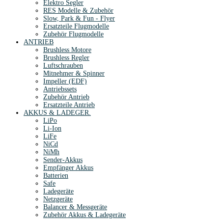
Elektro Segler
RES Modelle & Zubehör
Slow, Park & Fun - Flyer
Ersatzteile Flugmodelle
Zubehör Flugmodelle
ANTRIEB
Brushless Motore
Brushless Regler
Luftschrauben
Mitnehmer & Spinner
Impeller (EDF)
Antriebssets
Zubehör Antrieb
Ersatzteile Antrieb
AKKUS & LADEGER.
LiPo
Li-Ion
LiFe
NiCd
NiMh
Sender-Akkus
Empfänger Akkus
Batterien
Safe
Ladegeräte
Netzgeräte
Balancer & Messgeräte
Zubehör Akkus & Ladegeräte