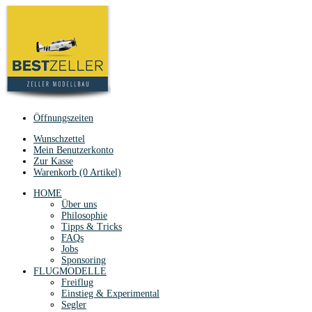
Öffnungszeiten
Wunschzettel
Mein Benutzerkonto
Zur Kasse
Warenkorb (0 Artikel)
HOME
Über uns
Philosophie
Tipps & Tricks
FAQs
Jobs
Sponsoring
FLUGMODELLE
Freiflug
Einstieg & Experimental
Segler