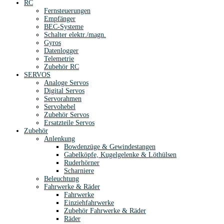
RC
Fernsteuerungen
Empfänger
BEC-Systeme
Schalter elektr./magn.
Gyros
Datenlogger
Telemetrie
Zubehör RC
SERVOS
Analoge Servos
Digital Servos
Servorahmen
Servohebel
Zubehör Servos
Ersatzteile Servos
Zubehör
Anlenkung
Bowdenzüge & Gewindestangen
Gabelköpfe, Kugelgelenke & Löthülsen
Ruderhörner
Scharniere
Beleuchtung
Fahrwerke & Räder
Fahrwerke
Einziehfahrwerke
Zubehör Fahrwerke & Räder
Räder