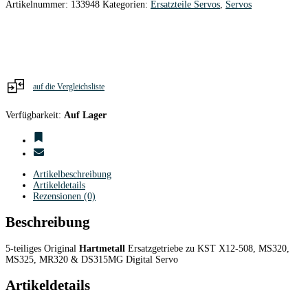
X12-
Artikelnummer:
133948
Kategorien:
Ersatzteile Servos
,
Servos
508/MS320/MS325/MR3207DS315MG
Digital
Servo
Hartmetall
Menge
auf die Vergleichsliste
Verfügbarkeit:
Auf Lager
Artikelbeschreibung
Artikeldetails
Rezensionen (0)
Beschreibung
5-teiliges Original
Hartmetall
Ersatzgetriebe zu KST X12-508, MS320,
MS325, MR320 & DS315MG Digital Servo
Artikeldetails