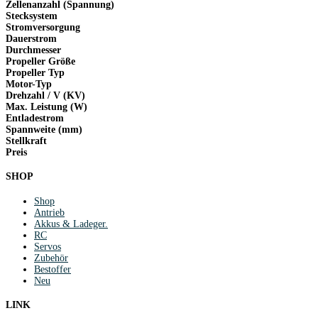
Zellenanzahl (Spannung)
Stecksystem
Stromversorgung
Dauerstrom
Durchmesser
Propeller Größe
Propeller Typ
Motor-Typ
Drehzahl / V (KV)
Max. Leistung (W)
Entladestrom
Spannweite (mm)
Stellkraft
Preis
SHOP
Shop
Antrieb
Akkus & Ladeger.
RC
Servos
Zubehör
Bestoffer
Neu
LINK