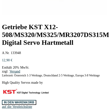
Getriebe KST X12-
508/MS320/MS325/MR3207DS315
Digital Servo Hartmetall
A.Nr. 133948
12,90
€
Enthält 20% MwSt.
zzgl.
Versand
Lieferzeit: Österreich 1-3 Werktage, Deutschland 2-5 Werktage, Europa 3-8 Werktage
High Quality Servos made by
Getriebe
IN DEN WARENKORB
KST
auf die Vergleichsliste