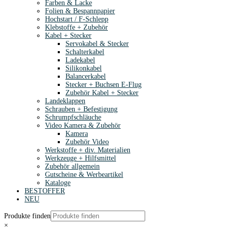
Farben & Lacke
Folien & Bespannpapier
Hochstart / F-Schlepp
Klebstoffe + Zubehör
Kabel + Stecker
Servokabel & Stecker
Schalterkabel
Ladekabel
Silikonkabel
Balancerkabel
Stecker + Buchsen E-Flug
Zubehör Kabel + Stecker
Landeklappen
Schrauben + Befestigung
Schrumpfschläuche
Video Kamera & Zubehör
Kamera
Zubehör Video
Werkstoffe + div. Materialien
Werkzeuge + Hilfsmittel
Zubehör allgemein
Gutscheine & Werbeartikel
Kataloge
BESTOFFER
NEU
Produkte finden
×