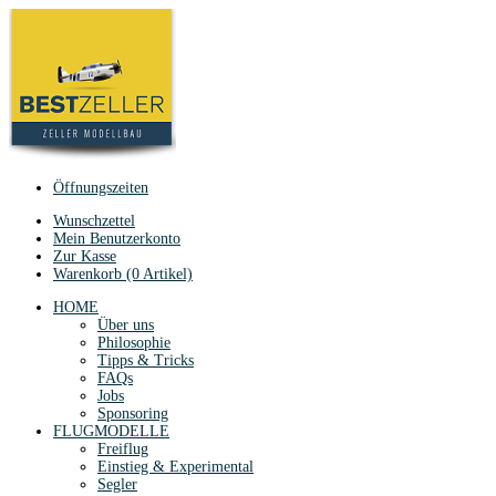
Öffnungszeiten
Wunschzettel
Mein Benutzerkonto
Zur Kasse
Warenkorb (0 Artikel)
HOME
Über uns
Philosophie
Tipps & Tricks
FAQs
Jobs
Sponsoring
FLUGMODELLE
Freiflug
Einstieg & Experimental
Segler