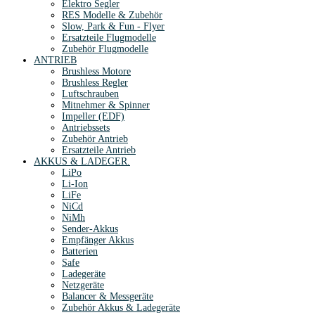
Elektro Segler
RES Modelle & Zubehör
Slow, Park & Fun - Flyer
Ersatzteile Flugmodelle
Zubehör Flugmodelle
ANTRIEB
Brushless Motore
Brushless Regler
Luftschrauben
Mitnehmer & Spinner
Impeller (EDF)
Antriebssets
Zubehör Antrieb
Ersatzteile Antrieb
AKKUS & LADEGER.
LiPo
Li-Ion
LiFe
NiCd
NiMh
Sender-Akkus
Empfänger Akkus
Batterien
Safe
Ladegeräte
Netzgeräte
Balancer & Messgeräte
Zubehör Akkus & Ladegeräte