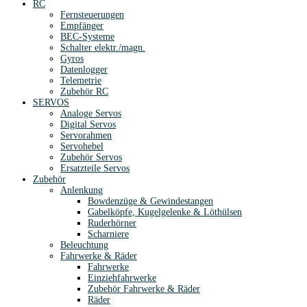
RC
Fernsteuerungen
Empfänger
BEC-Systeme
Schalter elektr./magn.
Gyros
Datenlogger
Telemetrie
Zubehör RC
SERVOS
Analoge Servos
Digital Servos
Servorahmen
Servohebel
Zubehör Servos
Ersatzteile Servos
Zubehör
Anlenkung
Bowdenzüge & Gewindestangen
Gabelköpfe, Kugelgelenke & Löthülsen
Ruderhörner
Scharniere
Beleuchtung
Fahrwerke & Räder
Fahrwerke
Einziehfahrwerke
Zubehör Fahrwerke & Räder
Räder