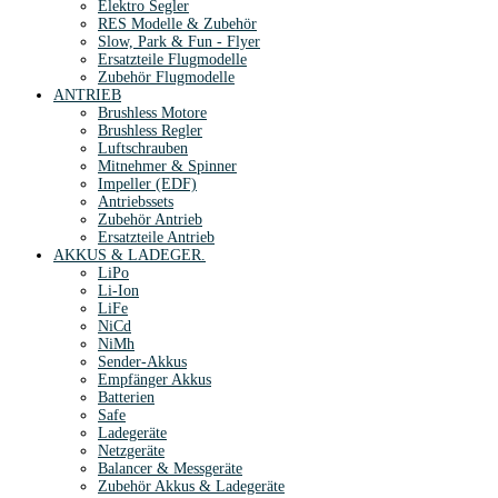
Elektro Segler
RES Modelle & Zubehör
Slow, Park & Fun - Flyer
Ersatzteile Flugmodelle
Zubehör Flugmodelle
ANTRIEB
Brushless Motore
Brushless Regler
Luftschrauben
Mitnehmer & Spinner
Impeller (EDF)
Antriebssets
Zubehör Antrieb
Ersatzteile Antrieb
AKKUS & LADEGER.
LiPo
Li-Ion
LiFe
NiCd
NiMh
Sender-Akkus
Empfänger Akkus
Batterien
Safe
Ladegeräte
Netzgeräte
Balancer & Messgeräte
Zubehör Akkus & Ladegeräte