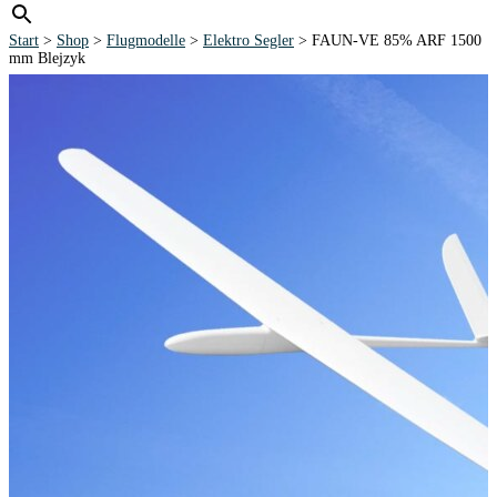
Start
>
Shop
>
Flugmodelle
>
Elektro Segler
> FAUN-VE 85% ARF 1500
mm Blejzyk