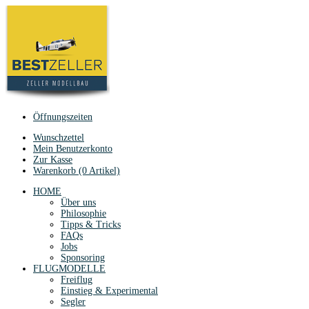
Öffnungszeiten
Wunschzettel
Mein Benutzerkonto
Zur Kasse
Warenkorb (0 Artikel)
HOME
Über uns
Philosophie
Tipps & Tricks
FAQs
Jobs
Sponsoring
FLUGMODELLE
Freiflug
Einstieg & Experimental
Segler