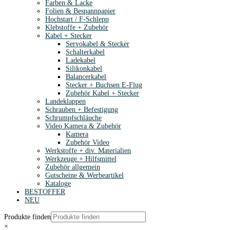
Farben & Lacke
Folien & Bespannpapier
Hochstart / F-Schlepp
Klebstoffe + Zubehör
Kabel + Stecker
Servokabel & Stecker
Schalterkabel
Ladekabel
Silikonkabel
Balancerkabel
Stecker + Buchsen E-Flug
Zubehör Kabel + Stecker
Landeklappen
Schrauben + Befestigung
Schrumpfschläuche
Video Kamera & Zubehör
Kamera
Zubehör Video
Werkstoffe + div. Materialien
Werkzeuge + Hilfsmittel
Zubehör allgemein
Gutscheine & Werbeartikel
Kataloge
BESTOFFER
NEU
Produkte finden
×