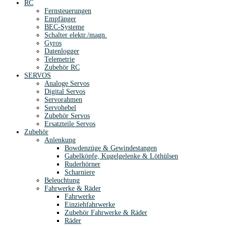
RC
Fernsteuerungen
Empfänger
BEC-Systeme
Schalter elektr./magn.
Gyros
Datenlogger
Telemetrie
Zubehör RC
SERVOS
Analoge Servos
Digital Servos
Servorahmen
Servohebel
Zubehör Servos
Ersatzteile Servos
Zubehör
Anlenkung
Bowdenzüge & Gewindestangen
Gabelköpfe, Kugelgelenke & Löthülsen
Ruderhörner
Scharniere
Beleuchtung
Fahrwerke & Räder
Fahrwerke
Einziehfahrwerke
Zubehör Fahrwerke & Räder
Räder