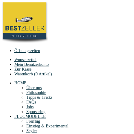
Öffnungszeiten
Wunschzettel
Mein Benutzerkonto
Zur Kasse
Warenkorb (0 Artikel)
HOME
Über uns
Philosophie
Tipps & Tricks
FAQs
Jobs
Sponsoring
FLUGMODELLE
Freiflug
Einstieg & Experimental
Segler