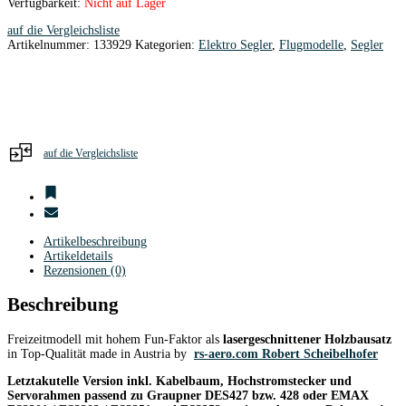
Verfügbarkeit:
Nicht auf Lager
auf die Vergleichsliste
Artikelnummer:
133929
Kategorien:
Elektro Segler
,
Flugmodelle
,
Segler
auf die Vergleichsliste
Artikelbeschreibung
Artikeldetails
Rezensionen (0)
Beschreibung
Freizeitmodell mit hohem Fun-Faktor als
lasergeschnittener Holzbausatz
in Top-Qualität made in Austria by
rs-aero.com Robert Scheibelhofer
Letztakutelle Version inkl. Kabelbaum, Hochstromstecker und
Servorahmen passend zu Graupner DES427 bzw. 428 oder EMAX