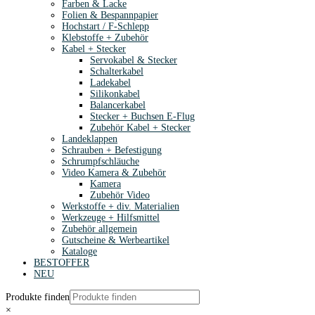
Farben & Lacke
Folien & Bespannpapier
Hochstart / F-Schlepp
Klebstoffe + Zubehör
Kabel + Stecker
Servokabel & Stecker
Schalterkabel
Ladekabel
Silikonkabel
Balancerkabel
Stecker + Buchsen E-Flug
Zubehör Kabel + Stecker
Landeklappen
Schrauben + Befestigung
Schrumpfschläuche
Video Kamera & Zubehör
Kamera
Zubehör Video
Werkstoffe + div. Materialien
Werkzeuge + Hilfsmittel
Zubehör allgemein
Gutscheine & Werbeartikel
Kataloge
BESTOFFER
NEU
Produkte finden
×