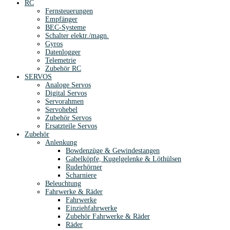
RC
Fernsteuerungen
Empfänger
BEC-Systeme
Schalter elektr./magn.
Gyros
Datenlogger
Telemetrie
Zubehör RC
SERVOS
Analoge Servos
Digital Servos
Servorahmen
Servohebel
Zubehör Servos
Ersatzteile Servos
Zubehör
Anlenkung
Bowdenzüge & Gewindestangen
Gabelköpfe, Kugelgelenke & Löthülsen
Ruderhörner
Scharniere
Beleuchtung
Fahrwerke & Räder
Fahrwerke
Einziehfahrwerke
Zubehör Fahrwerke & Räder
Räder