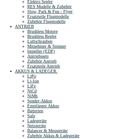
Elektro Segler
RES Modelle & Zubehör
Slow, Park & Fun - Flyer
Ersatzteile Flugmodelle
Zubehör Flugmodelle
ANTRIEB
Brushless Motore
Brushless Regler
Luftschrauben
Mitnehmer & Spinner
Impeller (EDF)
Antriebssets
Zubehör Antrieb
Ersatzteile Antrieb
AKKUS & LADEGER.
LiPo
Li-Ion
LiFe
NiCd
NiMh
Sender-Akkus
Empfänger Akkus
Batterien
Safe
Ladegeräte
Netzgeräte
Balancer & Messgeräte
Zubehör Akkus & Ladegeräte