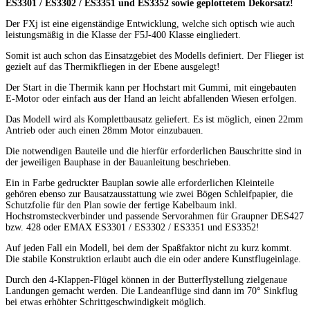
ES3301 / ES3302 / ES3351 und ES3352 sowie geplottetem Dekorsatz!
Der FXj ist eine eigenständige Entwicklung, welche sich optisch wie auch
leistungsmäßig in die Klasse der F5J-400 Klasse eingliedert.
Somit ist auch schon das Einsatzgebiet des Modells definiert. Der Flieger ist
gezielt auf das Thermikfliegen in der Ebene ausgelegt!
Der Start in die Thermik kann per Hochstart mit Gummi, mit eingebauten
E-Motor oder einfach aus der Hand an leicht abfallenden Wiesen erfolgen.
Das Modell wird als Komplettbausatz geliefert. Es ist möglich, einen 22mm
Antrieb oder auch einen 28mm Motor einzubauen.
Die notwendigen Bauteile und die hierfür erforderlichen Bauschritte sind in
der jeweiligen Bauphase in der Bauanleitung beschrieben.
Ein in Farbe gedruckter Bauplan sowie alle erforderlichen Kleinteile
gehören ebenso zur Bausatzausstattung wie zwei Bögen Schleifpapier, die
Schutzfolie für den Plan sowie der fertige Kabelbaum inkl.
Hochstromsteckverbinder und passende Servorahmen für
Graupner DES427
bzw. 428 oder EMAX ES3301 / ES3302 / ES3351 und ES3352!
Auf jeden Fall ein Modell, bei dem der Spaßfaktor nicht zu kurz kommt.
Die stabile Konstruktion erlaubt auch die ein oder andere Kunstflugeinlage.
Durch den 4-Klappen-Flügel können in der Butterflystellung zielgenaue
Landungen gemacht werden. Die Landeanflüge sind dann im 70° Sinkflug
bei etwas erhöhter Schrittgeschwindigkeit möglich.